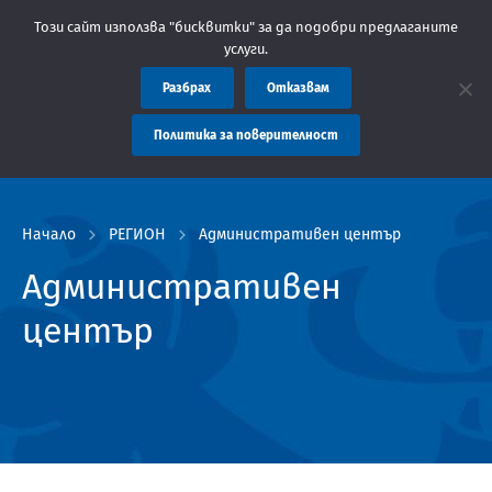
Съобщение: Областна администрация Пловдив препоръчва 
Този сайт използва "бисквитки" за да подобри предлаганите
услуги.
Разбрах
Отказвам
Политика за поверителност
Начало
РЕГИОН
Административен център
Административен
център