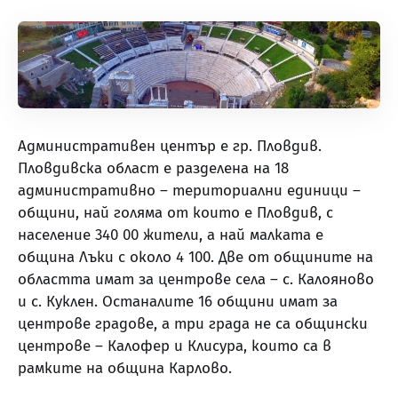
Административен център е гр. Пловдив.
Пловдивска област е разделена на 18
административно – териториални единици –
общини, най голяма от които е Пловдив, с
население 340 00 жители, а най малката е
община Лъки с около 4 100. Две от общините на
областта имат за центрове села – с. Калояново
и с. Куклен. Останалите 16 общини имат за
центрове градове, а три града не са общински
центрове – Калофер и Клисура, които са в
рамките на община Карлово.