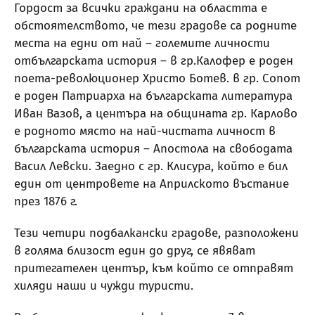
Гордост за всички граждани на областта е
обстоятелството, че тези градове са родните
места на едни от най – големите личности
отбългарската история – в гр.Калофер е роден
поета-революционер Христо Ботев. в гр. Сопот
е роден Патриарха на българската литература
Иван Вазов, а центъра на общината гр. Карлово
е родното място на най-чистата личност в
българската история – Апостола на свободата
Васил Левски. Заедно с гр. Клисура, който е бил
един от центровете на Априлското въстание
през 1876 г.
Тези четири подбалкански градове, разположени
в голяма близост един до друг, се явяват
притегателен център, към който се отправят
хиляди наши и чужди туристи.