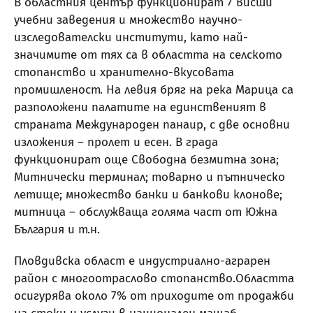
В областния център функционират 7 висши
учебни заведения и множество научно-
изследователски институти, като най-
значимите от тях са в областта на селското
стопанство и хранително-вкусовата
промишленост. На левия бряг на река Марица са
разположени палатите на единственият в
страната Международен панаир, с две основни
изложения – пролет и есен. В града
функционират още Свободна безмитна зона;
Митнически терминал; товарно и пътническо
летище; множество банки и банкови клонове;
митница – обслужваща голяма част от Южна
България и т.н.
Пловдивска област е индустриално-аграрен
район с многоотраслово стопанство.Областта
осигурява около 7% от приходите от продажби