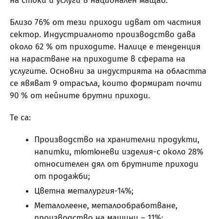
на стоки и услуги в национален мащаб.
Близо 76% от тези приходи идват от частния
сектор. Индустриалното производство дава
около 62 % от приходите. Налице е тенденция
на нарастване на приходите в сферата на
услугите. Основни за индустрията на областта
се явяват 9 отрасъла, които формират почти
90 % от нейните брутни приходи.
Те са:
Производство на хранителни продукти,
напитки, тютюневи изделия-с около 28%
относителен дял от брутните приходи
от продажби;
Цветна металургия-14%;
Металолеене, металообработване,
производство на машини – 11%;