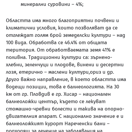
минерални суровини – 4%;
Областта има много благоприятни почвени и
климатични условия, които позволяват да се
отглеждат голям брой земеделски култури – над
100 вида. Обработва се 46.4% от общата
територия. От обработваемата земя 41% е
поливна. Традиционни култури са: зърнено-
хлебни, зеленчуци и плодове, винени и десертни
лозя, етерично – маслени култури,ориз и др.
Друго важно направление, в което областта има
водещи позиции, това е балнеологията. На 30
км от гр. Пловдив е гр. Хисар – национален
балнеоложки център, където се лекуват
стомашно-чревни болести и такива на опорно-
двигателния апарат. С национално значение е и
балнеоложкият курорт Нареченски бани –
подходящ за лечение на заболявания на