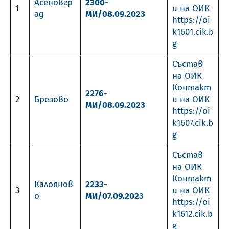
Асеновгр
2300-
1
и на ОИК
ад
МИ/08.09.2023
https://oi
k1601.cik.b
g
Състав
на ОИК
Контакт
2276-
2
Брезово
и на ОИК
МИ/08.09.2023
https://oi
k1607.cik.b
g
Състав
на ОИК
Контакт
Калоянов
2233-
3
и на ОИК
о
МИ/07.09.2023
https://oi
k1612.cik.b
g