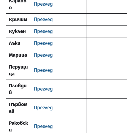
Карлов
Преглед
о
Кричим
Преглед
Куклен
Преглед
Лъки
Преглед
Марица
Преглед
Перущи
Преглед
ца
Пловди
Преглед
в
Първом
Преглед
ай
Раковск
Преглед
и