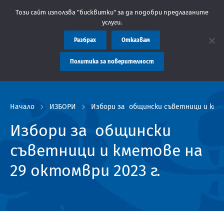
 Областна администрация Пловдив препоръчва заплащането на та
Този сайт използва "бисквитки" за да подобри предлаганите
услуги.
Разбрах
Отказвам
Политика за поверителност
Начало
ИЗБОРИ
Избори за общински съветници и кмет
Избори за общински
съветници и кметове на
29 октомври 2023 г.