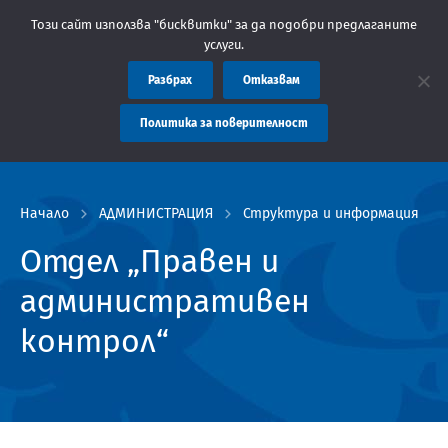
Съобщение: Областна администрация Пловдив препоръчва 
Този сайт използва "бисквитки" за да подобри предлаганите
услуги.
Разбрах
Отказвам
Политика за поверителност
Начало
АДМИНИСТРАЦИЯ
Структура и информация
Отдел „Правен и
административен
контрол“