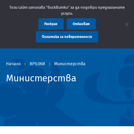
ние: Областна администрация Пловдив препоръчва заплащането н
Този сайт използва "бисквитки" за да подобри предлаганите
услуги.
Разбрах
Отказвам
Политика за поверителност
Начало
ВРЪЗКИ
Министерства
Министерства