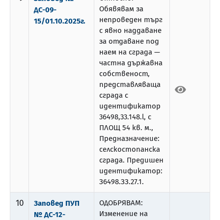
Обявявам за
ДС-09-
непроведен търг
15/01.10.2025г.
с явно наддаване
за отдаване под
наем на сграда —
частна държавна
собственост,
представляваща
сграда с
идентификатор
36498,33.148.l, с
ПЛОЩ 54 кв. м.,
Предназначение:
селскостопанска
сграда. Предишен
идентификатор:
З6498.ЗЗ.27.1.
10
ОДОБРЯВАМ:
Заповед ПУП
Изменение на
№ ДС-12-