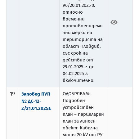
96/20.01.2025 г.
относно
временни
противоепидеми
чни мерки на
територията на
област Пловдив,
със срок на
действие от
29.01.2025 г. до
04.02.2025 г.
включително.
19
ОДОБРЯВАМ:
Заповед ПУП
Подробен
№ ДС-12-
устройствен
2/21.01.2025г.
план – парцеларен
план за линеен
обект: Кабелна
линия 20 kV от РУ