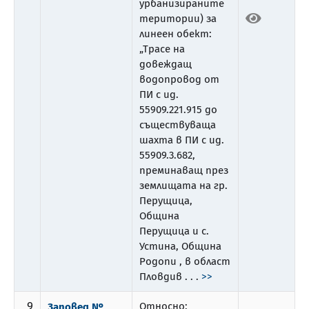
урбанизираните
територии) за
линеен обект:
„Трасе на
довеждащ
водопровод от
ПИ с ид.
55909.221.915 до
съществуваща
шахта в ПИ с ид.
55909.3.682,
преминаващ през
землищата на гр.
Перущица,
Община
Перущица и с.
Устина, Община
Родопи , в област
Пловдив . . .
>>
9
Относно:
Заповед №