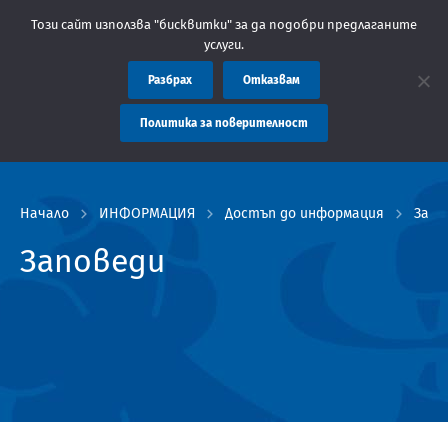
министрация Пловдив препоръчва заплащането на такси за услуг
Този сайт използва "бисквитки" за да подобри предлаганите
услуги.
Разбрах
Отказвам
Политика за поверителност
Начало
ИНФОРМАЦИЯ
Достъп до информация
Запо
Заповеди