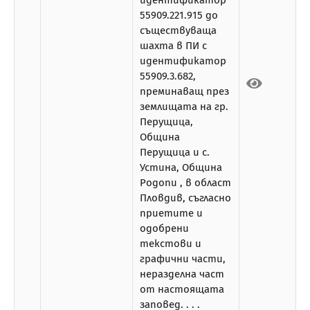
идентификатор
55909.221.915 до
съществуваща
шахта в ПИ с
идентификатор
55909.3.682,
преминаващ през
землищата на гр.
Перущица,
Община
Перущица и с.
Устина, Община
Родопи , в област
Пловдив, съгласно
приетите и
одобрени
текстови и
графични части,
неразделна част
от настоящата
заповед. . . .