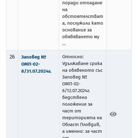
поради отпадане
на
обстоятелстват
а, послужили като
основание за
обявяването му
…
26
Относно:
Заповед №
Удължаване срока
ОМП-02-
на обявеното със
8/31.07.2024г.
Заповед №
ОМП-02-
6/12.07.2024г.
бедствено
положение за
част от
територията на
Област Пловдив,
а именно: за част