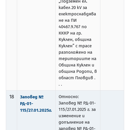
„Подземен ел.
кабел 20 kV за
електроснабдява
не на ПИ
40467.9.767 по
КККР на гр.
Куклен, община
Куклен” с трасе
разположено на
териториите на
Община Куклен и
община Родопи, в
област Пловдив .
. .
18
Относно:
Заповед №
Заповед № РД-01-
РД-01-
115/27.01.2025 г. за
115/27.01.2025г.
изменение и
допълнение на
заповед № РД-01-