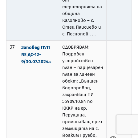
от
територията на
община
Калояново – с.
Отец Паисиево и
с. Песнопой . . .
27
ОДОБРЯВАМ:
Заповед ПУП
Подробен
№ ДС-12-
устройствен
9/30.07.2024г.
план – парцеларен
план за линеен
обект: „Външен
водопровод,
захранващ ПИ
55909.10.84 по
КККР на гр.
Перущица,
преминаващ през
землищата на с.
Йоаким Груево,