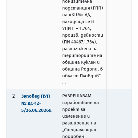
понизителна
подстанция (ГПП)
на «КЦМ» АД,
находяща се в
УПИ ІІ – 1.764,
произв. дейности
(ПИ 40467.1.764),
разположена на
териториите на
община Куклен и
община Родопи, в
област Пловдив“ .
. .
2
РАЗРЕШАВАМ
Заповед ПУП
изработване на
№ ДС-12-
проект за
5/26.06.2026г.
изменение и
разширение на
„Специализиран
подробен