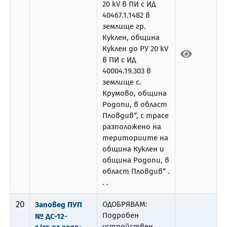
20 kV в ПИ с ИД
40467.1.1482 в
землище гр.
Куклен, община
Куклен до РУ 20 kV
в ПИ с ИД
40004.19.303 в
землище с.
Крумово, община
Родопи, в област
Пловдив“, с трасе
разположено на
териториите на
община Куклен и
община Родопи, в
област Пловдив“ .
. .
20
ОДОБРЯВАМ:
Заповед ПУП
Подробен
№ ДС-12-
устройствен