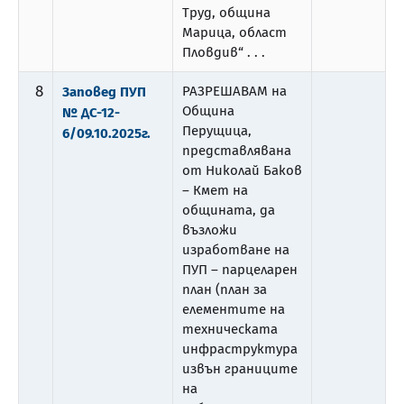
Труд, община
Марица, област
Пловдив“ . . .
8
РАЗРЕШАВАМ на
Заповед ПУП
Община
№ ДС-12-
Перущица,
6/09.10.2025г.
представлявана
от Николай Баков
– Кмет на
общината, да
възложи
изработване на
ПУП – парцеларен
план (план за
елементите на
техническата
инфраструктура
извън границите
на