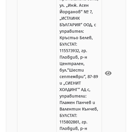
ул. „Инж. Асен
Йорданов“ № 7,
„ИСТЛИНК
БЪЛГАРИЯ“ ООД, с
управител:
Кръстьо Белев,
БУЛСТАТ:
115573932, гр.
Пловдив, р-н
Централен,
бул.“Шести
септември“, 87-89
и „СИЕНИТ
ХОЛДИНГ“ АД с,
управители:
Пламен Панчев и
Валентин Кънчев,
БУЛСТАТ:
115802861, гр.
Пловдив, р-н