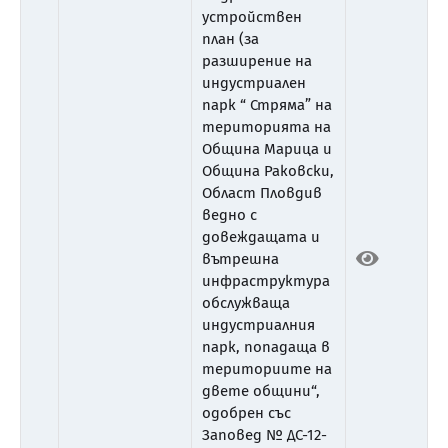
устройствен
план (за
разширение на
индустриален
парк “ Стряма” на
територията на
Община Марица и
Община Раковски,
Област Пловдив
ведно с
довеждащата и
вътрешна
инфраструктура
обслужваща
индустриалния
парк, попадаща в
териториите на
двете общини“,
одобрен със
Заповед № ДС-12-