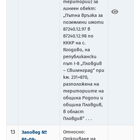
територии) за
линеен обект:
„Пътна връзка за
поземлени имоти
87240.12.97 в
87240.12.98 по
КККР на с.
Ягодово, на
републикански
път I-8 „Пловдив
– Свиленград“ при
км. 231+870,
разположена на
териториите на
община Родопи и
община Пловдив,
в област
Пловдив“ . . .
13
Относно:
Заповед №
Откриване на
РД-09-