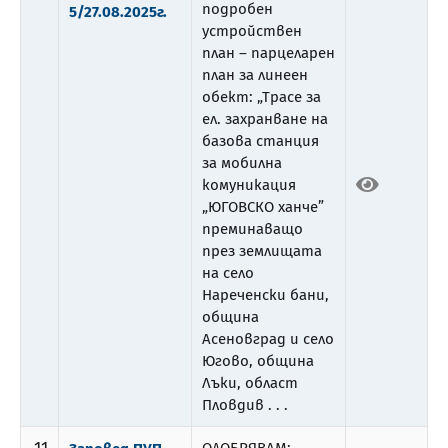
подробен
5/27.08.2025г.
устройствен
план – парцеларен
план за линеен
обект: „Трасе за
ел. захранване на
базова станция
за мобилна
комуникация
„ЮГОВСКО ханче”
преминаващо
през землищата
на село
Нареченски бани,
община
Асеновград и село
Югово, община
Лъки, област
Пловдив . . .