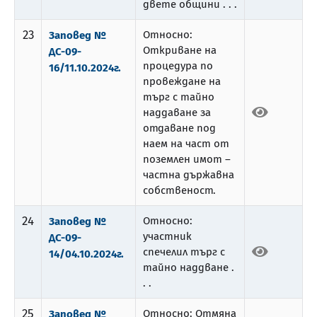
двете общини . . .
23
Относно:
Заповед №
Откриване на
ДС-09-
процедура по
16/11.10.2024г.
провеждане на
търг с тайно
наддаване за
отдаване под
наем на част от
поземлен имот –
частна държавна
собственост.
24
Относно:
Заповед №
участник
ДС-09-
спечелил търг с
14/04.10.2024г.
тайно наддване .
. .
25
Относно: Отмяна
Заповед №