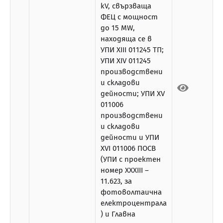
kV, свързваща
ФЕЦ с мощност
до 15 MW,
находяща се в
УПИ XIII 011245 ТП;
УПИ XIV 011245
производствени
и складови
дейности; УПИ XV
011006
производствени
и складови
дейности и УПИ
XVI 011006 ПОСВ
(УПИ с проектен
номер ХХХІІІ –
11.623, за
фотоволтаична
електроцентрала
) и Главна