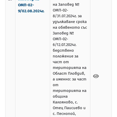
на Заповед №
ОМП-02-
ОМП-02-
9/02.08.2024г.
8/31.07.2024г. за
удължаване срока
на обявеното със
Заповед №
ОМП-02-
6/12.07.2024г.
бедствено
положение за
част от
територията на
Област Пловдив,
а именно: за част
от
територията на
община
Калояново, с.
Отец Паисиево и
с. Песнопой,