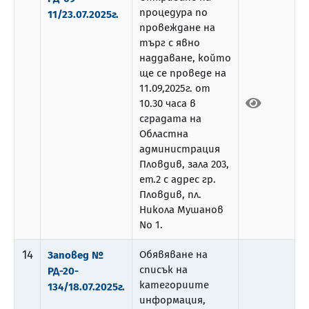
процедура по
11/23.07.2025г.
провеждане на
търг с явно
наддаване, който
ще се проведе на
11.09,2025г. от
10.30 часа в
сградата на
Областна
администрация
Пловдив, зала 203,
ет.2 с адрес гр.
Пловдив, пл.
Никола Мушанов
No 1.
14
Обявяване на
Заповед №
списък на
РД-20-
категориите
134/18.07.2025г.
информация,