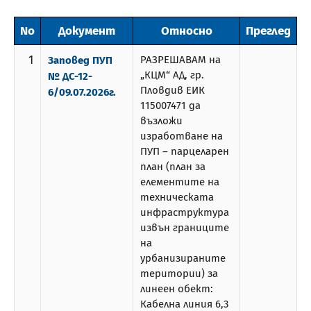
No
Документ
Относно
Преглед
1
РАЗРЕШАВАМ на
Заповед ПУП
„КЦМ“ АД, гр.
№ ДС-12-
Пловдив ЕИК
6/09.07.2026г.
115007471 да
възложи
изработване на
ПУП – парцеларен
план (план за
елементите на
техническата
инфраструктура
извън границите
на
урбанизираните
територии) за
линеен обект:
Кабелна линия 6,3