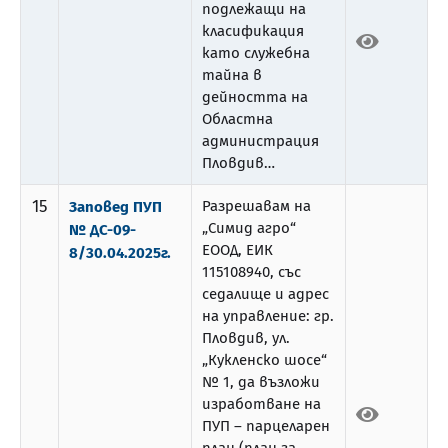
подлежащи на
класификация
като служебна
тайна в
дейността на
Областна
администрация
Пловдив…
15
Разрешавам на
Заповед ПУП
„Симид агро“
№ ДС-09-
ЕООД, ЕИК
8/30.04.2025г.
115108940, със
седалище и адрес
на управление: гр.
Пловдив, ул.
„Кукленско шосе“
№ 1, да възложи
изработване на
ПУП – парцеларен