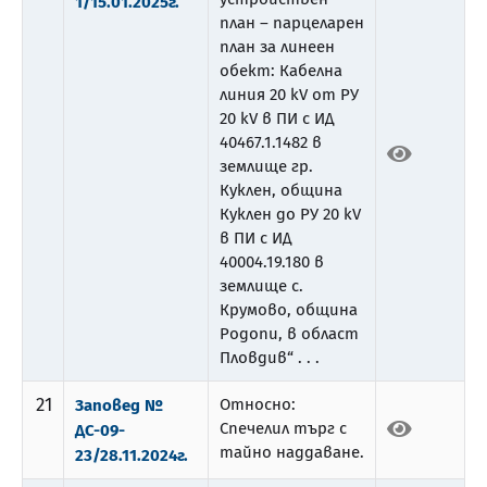
1/15.01.2025г.
план – парцеларен
план за линеен
обект: Кабелна
линия 20 kV от РУ
20 kV в ПИ с ИД
40467.1.1482 в
землище гр.
Куклен, община
Куклен до РУ 20 kV
в ПИ с ИД
40004.19.180 в
землище с.
Крумово, община
Родопи, в област
Пловдив“ . . .
21
Относно:
Заповед №
Спечелил търг с
ДС-09-
тайно наддаване.
23/28.11.2024г.