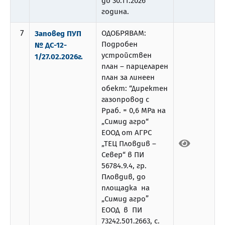
до 30.11.2026
година.
7
ОДОБРЯВАМ:
Заповед ПУП
Подробен
№ ДС-12-
устройствен
1/27.02.2026г.
план – парцеларен
план за линеен
обект: “Директен
газопровод с
Рраб. = 0,6 МРа на
„Симид агро“
ЕООД от АГРС
„ТЕЦ Пловдив –
Север“ в ПИ
56784.9.4, гр.
Пловдив, до
площадка на
„Симид агро”
ЕООД в ПИ
73242.501.2663, с.