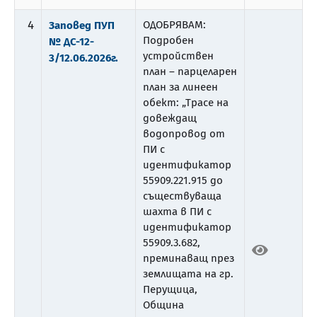
4
ОДОБРЯВАМ:
Заповед ПУП
Подробен
№ ДС-12-
устройствен
3/12.06.2026г.
план – парцеларен
план за линеен
обект: „Трасе на
довеждащ
водопровод от
ПИ с
идентификатор
55909.221.915 до
съществуваща
шахта в ПИ с
идентификатор
55909.3.682,
преминаващ през
землищата на гр.
Перущица,
Община