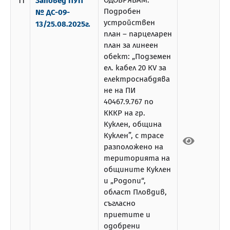
11
ОДОБРЯВАМ:
Заповед ПУП
Подробен
№ ДС-09-
устройствен
13/25.08.2025г.
план – парцеларен
план за линеен
обект: „Подземен
ел. кабел 20 КV за
електроснабдява
не на ПИ
40467.9.767 по
КККР на гр.
Куклен, община
Куклен”, с трасе
разположено на
територията на
общините Куклен
и „Родопи“,
област Пловдив,
съгласно
приетите и
одобрени