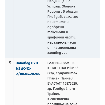
Перущица и с.
Устина, Община
Родопи , в област
Пловдив, съгласно
приетите и
одобрени
текстови и
графични части,
неразделна част
от настоящата
заповед . . .
5
РАЗРЕШАВАМ на
Заповед ПУП
ЮНИОН ПАСИФИК“
№ ДС-12-
ООД, с управител
2/08.04.2026г.
Пламен Панчев,
БУЛСТАТ:115873520,
гр. Пловдив, р-н
Тракия,
Югоизточна
промишлена зона,