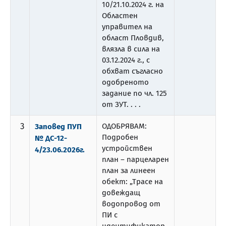
10/21.10.2024 г. на
Областен
управител на
област Пловдив,
влязла в сила на
03.12.2024 г., с
обхват съгласно
одобреното
задание по чл. 125
от ЗУТ. . . .
3
ОДОБРЯВАМ:
Заповед ПУП
Подробен
№ ДС-12-
устройствен
4/23.06.2026г.
план – парцеларен
план за линеен
обект: „Трасе на
довеждащ
водопровод от
ПИ с