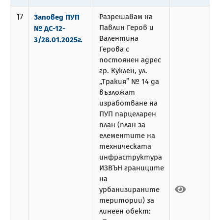
17
Разрешавам на
Заповед ПУП
Павлин Геров и
№ ДС-12-
Валентина
3/28.01.2025г.
Герова с
постоянен адрес
гр. Куклен, ул.
„Тракия” № 14 да
възложат
изработване на
ПУП парцеларен
план (план за
елементите на
техническата
инфраструктура
ИЗВЪН границите
на
урбанизираните
територии) за
линеен обект: