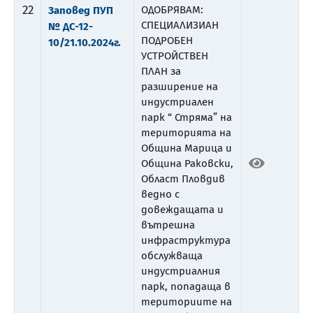
22
ОДОБРЯВАМ:
Заповед ПУП
СПЕЦИАЛИЗИАН
№ ДС-12-
ПОДРОБЕН
10/21.10.2024г.
УСТРОЙСТВЕН
ПЛАН за
разширение на
индустриален
парк “ Стряма” на
територията на
Община Марица и
Община Раковски,
Област Пловдив
ведно с
довеждащата и
вътрешна
инфраструктура
обслужваща
индустриалния
парк, попадаща в
териториите на