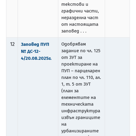
текстови и
графични части,
неразделна част
от настоящата
заповед . . .
12
Одобрявам
Заповед ПУП
задание по чл. 125
№ ДС-12-
от ЗУТ за
4/20.08.2025г.
проектиране на
ПУП – парцеларен
план по чл. 110, ал.
1, т. 5 от ЗУТ
(план за
елементите на
техническата
инфраструктура
извън границите
на
урбанизираните