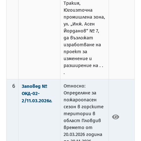
Тракия,
Югоизточна
промишлена зона,
ул. „Инж. Асен
Йорданов“ № 7,
да възложат
изработване на
проект за
изменение и
разширение на . .
.
6
Относно:
Заповед №
Определяне за
ОКД-02-
пожароопасен
2/11.03.2026г.
сезон в горските
територии в
област Пловдив
времето от
20.03.2026 година