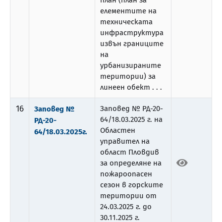
план (план за
елементите на
техническата
инфраструктура
извън границите
на
урбанизираните
територии) за
линеен обект . . .
16
Заповед № РД-20-
Заповед №
64/18.03.2025 г. на
РД-20-
Областен
64/18.03.2025г.
управител на
област Пловдив
за определяне на
пожароопасен
сезон в горските
територии от
24.03.2025 г. до
30.11.2025 г.