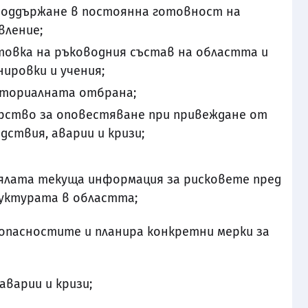
 поддържане в постоянна готовност на
вление;
товка на ръководния състав на областта и
ировки и учения;
иториалната отбрана;
урство за оповестяване при привеждане от
дствия, аварии и кризи;
цялата текуща информация за рисковете пред
уктурата в областта;
 опасностите и планира конкретни мерки за
аварии и кризи;