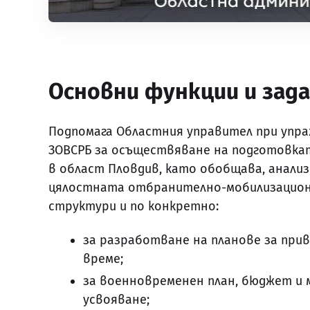
Основни функции и зад
Подпомага Областния управител при упраж
ЗОВСРБ за осъществяване на подготовка
в област Пловдив, като обобщава, анализ
цялостната отбранително-мобилизацион
структури и по конкретно:
за разработване на планове за при
време;
за военновременен план, бюджет и 
усвояване;