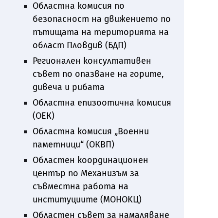
Областна комисия по
безопасност на движението по
пътищата на територията на
област Пловдив (БДП)
Регионален консултативен
съвет по опазване на горите,
дивеча и рибата
Областна епизоотична комисия
(ОЕК)
Областна комисия „Военни
паметници“ (ОКВП)
Областен координационен
център по Механизъм за
съвместна работа на
институциите (МОНOKЦ)
Областен съвет за намаляване