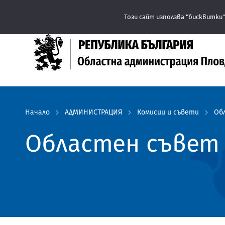
Този сайт използва "бисквитки"
Начало
АДМИНИСТРАЦИЯ
Комисии и съвети
Об
Областен съвет 