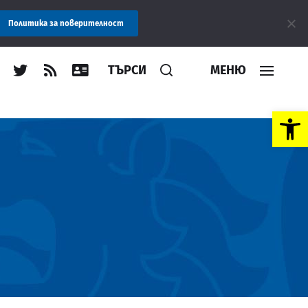
ение: Областна администрация Пловдив препоръчва заплащането 
Политика за поверителност
ТЪРСИ
МЕНЮ
Open toolbar