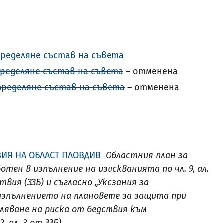
 определяне състав на съвета
 определяне състав на съвета
– отменена
 определяне състав на съвета
– отменена
ВИЯ НА ОБЛАСТ ПЛОВДИВ
Областния план за
тен в изпълнение на изискванията по чл. 9, ал.
твия (ЗЗБ) и съгласно „Указания за
зпълнението на плановете за защита при
аляване на риска от бедствия към
 ал. 3 от ЗЗБ).