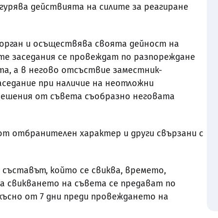
гурява действията на силите за реагиране
орган и осъществява своята дейност на
ите заседания се провеждат по разпореждане
та, а в негово отсъствие заместник-
аседание при наличие на неотложни
решения от съвета съобразно неговата
от отбранителен характер и други свързани с
 съставът, който се свиква, времето,
а свикването на съвета се предават по
късно от 7 дни преди провеждането на