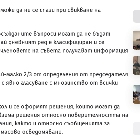
оже да не се спази при свикване на
бсъжданите въпроси могат да не бъдат
чай дневният ред е класифициран и се
о членовете на съвета получават информация
й-малко 2/3 от определения от председателя
 с явно гласуване с мнозинство от всички
кол и се оформят решения, които могат да
 взема решения относно поверителността на
ания, както и относно съобщенията за
 масово осведомяване.