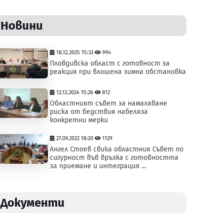
Новини
18.12.2025 15:33
994
Пловдивска област с готовност за
реакция при влошена зимна обстановка
12.12.2024 15:26
812
Областният съвет за намаляване
риска от бедствия набеляза
конкретни мерки
27.09.2022 18:20
1129
Ангел Стоев свика областния Съвет по
сигурност във връзка с готовността
за приемане и интеграция ...
Документи