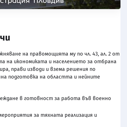
ачи
няване на правомощията му по чл. 43, ал. 2 от
та на икономиката и населението за отбрана
ира, прави изводи и взема решения по
на подготовка на областта и нейните
веждане в готовност за работа във военно
мероприятия за тяхната реализация и