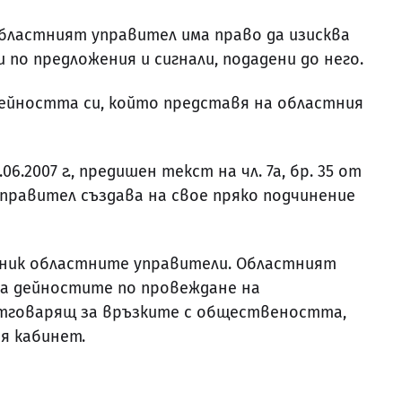
 областният управител има право да изисква
по предложения и сигнали, подадени до него.
дейността си, който представя на областния
9.06.2007 г., предишен текст на чл. 7а, бр. 35 от
ят управител създава на свое пряко подчинение
тник областните управители. Областният
на дейностите по провеждане на
тговарящ за връзките с обществеността,
я кабинет.