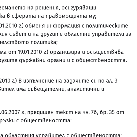
земането на решения, осигуряващи
а в сферата на правомощията му;
 19.01.2010 г.) обменя информация с политическите
ия съвет и на другите областни управители за
телството политика;
 сила от 19.01.2010 г.) организира и осъществява
ругите държавни органи и с обществеността.
1.2010 г.) В изпълнение на задачите си по ал. 3
вител има съвещателни, аналитични и
9.06.2007 г., предишен текст на чл. 7б, бр. 35 от
за връзки с обществеността:
на областния управител с обществеността;