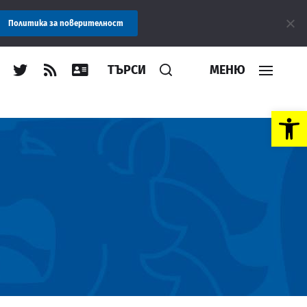
: Областна администрация Пловдив препоръчва заплащането на 
Политика за поверителност
ТЪРСИ
МЕНЮ
Open toolbar