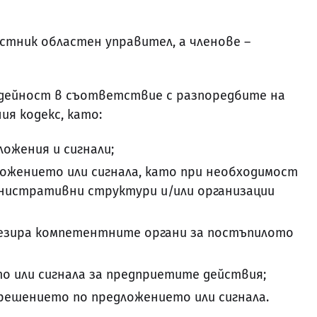
местник областен управител, а членове –
а дейност в съответствие с разпоредбите на
я кодекс, като:
ожения и сигнали;
ожението или сигнала, като при необходимост
нистративни структури и/или организации
сезира компетентните органи за постъпилото
 или сигнала за предприетите действия;
 решението по предложението или сигнала.