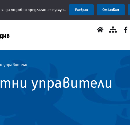
Съобщение
 за да подобри предлаганите услуги.
Разбрах
Отказвам
и управители
стни управители