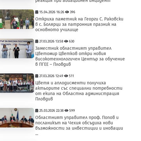
реакция при авиационен инцидент
15.04.2026 16:26
396
Откриха паметник на Георги С. Раковски
в с. Болярци за патронния празник на
основното училище
27.03.2026 13:58
630
Заместник областният управител
Цветомир Цветков откри новия
високотехнологичен Център за обучение
в ПГЕЕ – Пловдив
27.03.2026 12:49
511
Цветя и аплодисменти получиха
актьорите със специални потребности
от екипа на Областна администрация
Пловдив
25.03.2026 22:38
599
Областният управител проф. Попов и
посланикът на Чехия обсъдиха нови
възможности за инвестиции и иновации
...