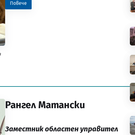
Повече
а
Рангел Матански
Заместник областен управител