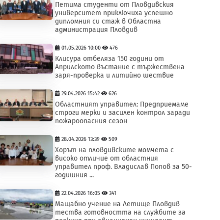
Петима студенти от Пловдивския
университет приключиха успешно
дипломния си стаж в Областна
администрация Пловдив
01.05.2026 10:00
476
Клисура отбеляза 150 години от
Априлското въстание с тържествена
заря-проверка и литийно шествие
29.04.2026 15:42
626
Областният управител: Предприемаме
строги мерки и засилен контрол заради
пожароопасния сезон
28.04.2026 13:39
509
Хорът на пловдивските момчета с
високо отличие от областния
управител проф. Владислав Попов за 50-
годишния ...
22.04.2026 16:05
341
Мащабно учение на Летище Пловдив
тества готовността на службите за