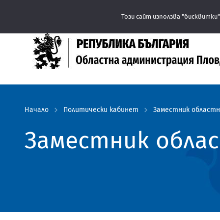
Този сайт използва "бисквитки"
Начало
Политически кабинет
Заместник областн
Заместник обла