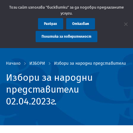
: Областна администрация Пловдив препоръчва заплащането на т
Този сайт използва "бисквитки" за да подобри предлаганите
услуги.
Разбрах
Отказвам
Политика за поверителност
Начало
ИЗБОРИ
Избори за народни представители 02.0
Избори за народни
представители
02.04.2023г.