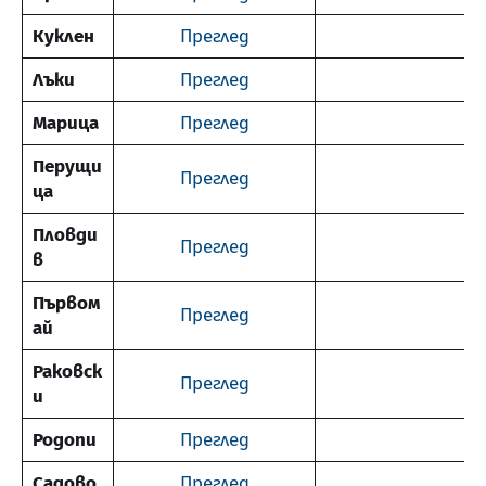
Куклен
Преглед
Лъки
Преглед
Марица
Преглед
Перущи
Преглед
ца
Пловди
Преглед
в
Първом
Преглед
ай
Раковск
Преглед
и
Родопи
Преглед
Садово
Преглед