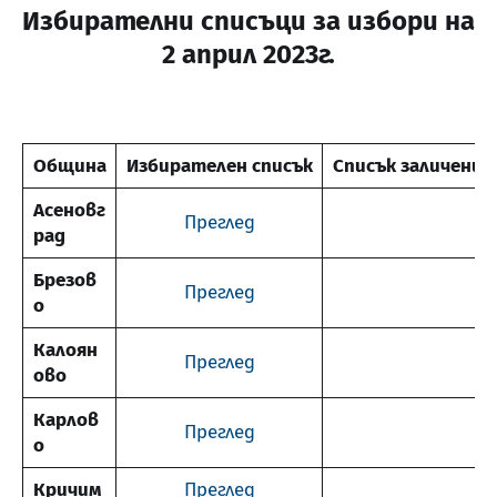
Избирателни списъци за избори на
2 април 2023г.
Община
Избирателен списък
Списък заличени 
Асеновг
Преглед
рад
Брезов
Преглед
о
Калоян
Преглед
ово
Карлов
Преглед
о
Кричим
Преглед