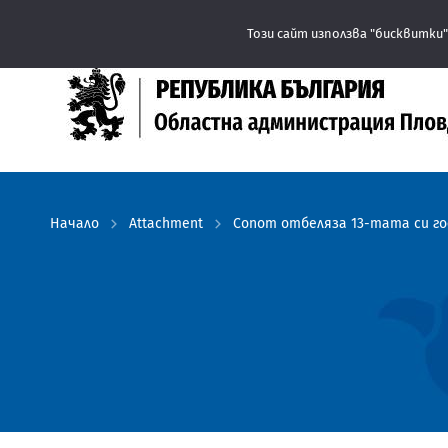
Този сайт използва "бисквитки"
Начало
Attachment
Сопот отбеляза 13-тата си г