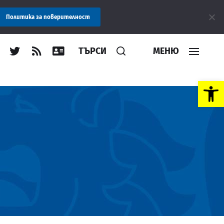
Съобщение: Областна администрация Пловдив препоръч
Политика за поверителност
ТЪРСИ
МЕНЮ
Open toolbar