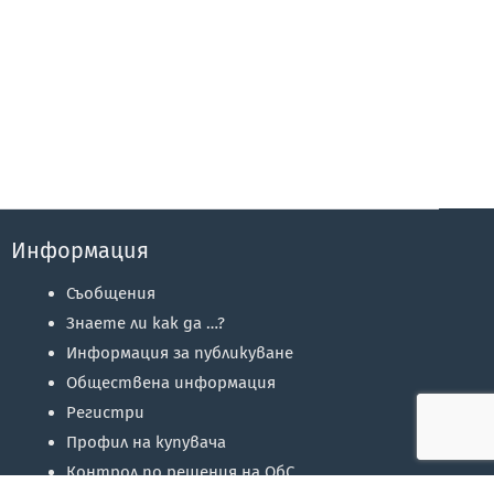
Информация
Съобщения
Знаете ли как да …?
Информация за публикуване
Обществена информация
Регистри
Профил на купувача
Контрол по решения на ОбС