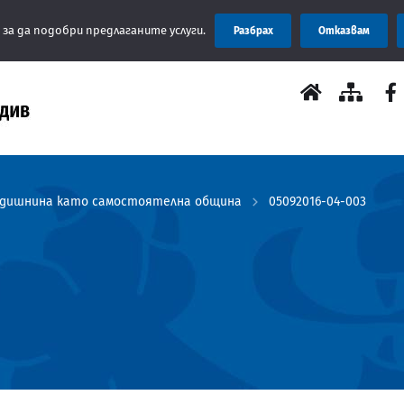
 за да подобри предлаганите услуги.
Разбрах
Отказвам
одишнина като самостоятелна община
05092016-04-003