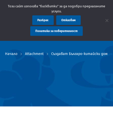
Съобщение: Областна администрация Пловдив препоръчва запл
Този сайт използва "бисквитки" за да подобри предлаганите
услуги.
Разбрах
Отказвам
Политика за поверителност
Начало
Attachment
Създават Българо-китайски дом в 