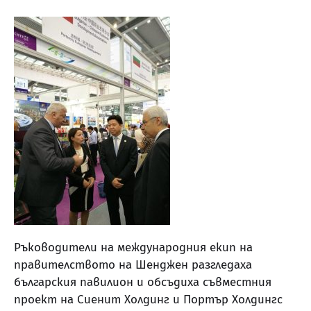
Ръководители на международния екип на
правителството на Шенджен разгледаха
българския павилион и обсъдиха съвместния
проект на Сиенит Холдинг и Портър Холдингс