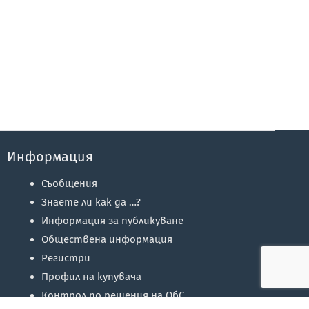
Информация
Съобщения
Знаете ли как да …?
Информация за публикуване
Обществена информация
Регистри
Профил на купувача
Контрол по решения на ОбС