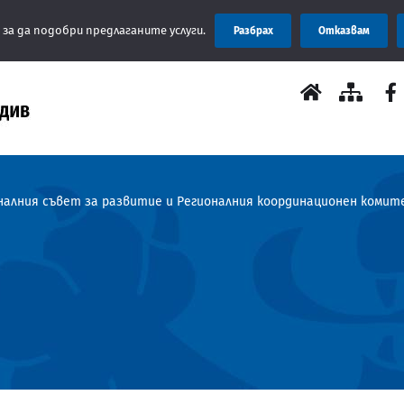
 за да подобри предлаганите услуги.
Разбрах
Отказвам
налния съвет за развитие и Регионалния координационен коми