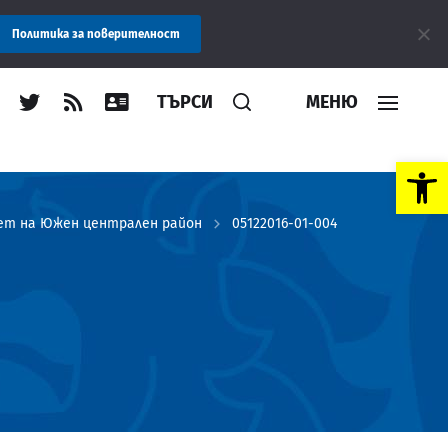
Съобщение: Областна администрация Пловдив препоръч
Политика за поверителност
ТЪРСИ
МЕНЮ
Open toolbar
тет на Южен централен район
05122016-01-004