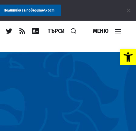
Съобщение: Областна администрация Пловдив препоръчв
Политика за поверителност
ТЪРСИ
МЕНЮ
Open toolbar