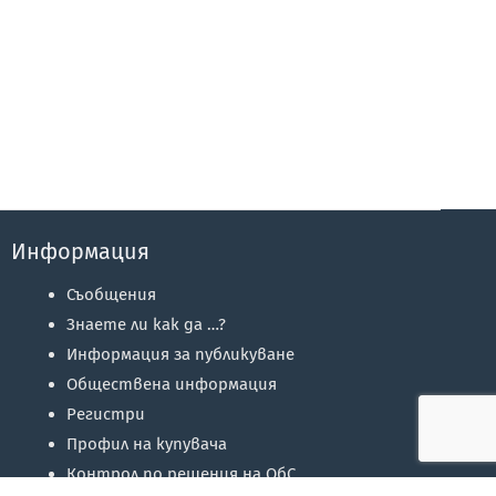
Информация
Съобщения
Знаете ли как да …?
Информация за публикуване
Обществена информация
Регистри
Профил на купувача
Контрол по решения на ОбС