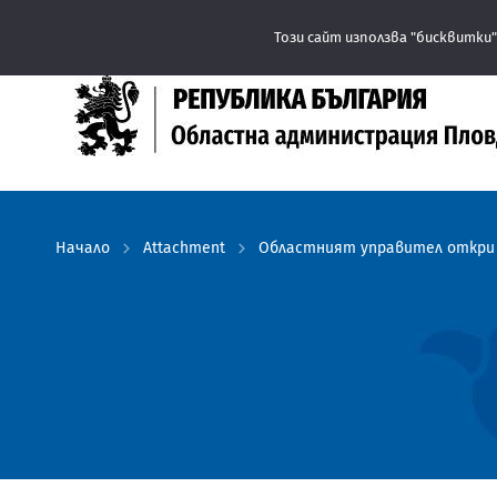
Този сайт използва "бисквитки"
Начало
Attachment
Областният управител откри