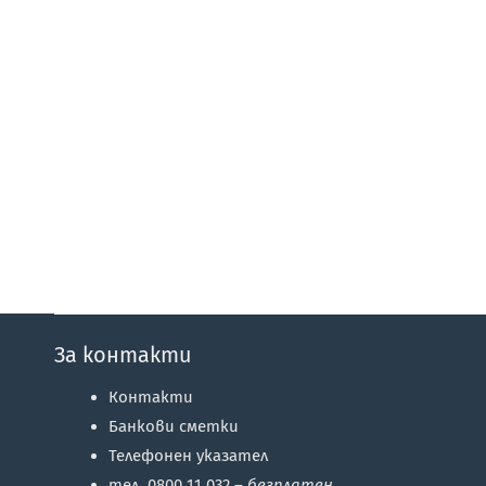
За контакти
Контакти
Банкови сметки
Телефонен указател
тел. 0800 11 032 –
безплатен