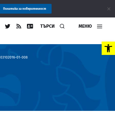
Съобщение: Областна администрация Пловдив препоръчв
Политика за поверителност
ТЪРСИ
МЕНЮ
Open toolbar
03102016-01-008