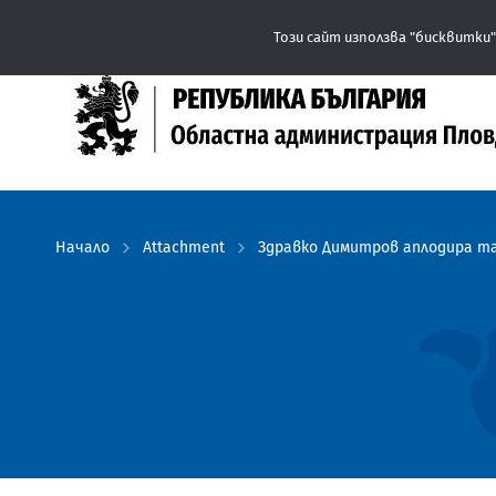
Този сайт използва "бисквитки"
Начало
Attachment
Здравко Димитров аплодира та