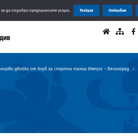
 за да подобри предлаганите услуги.
Разбрах
Отказвам
нцови двойки от Клуб за спортни танци Импулс – Велинград