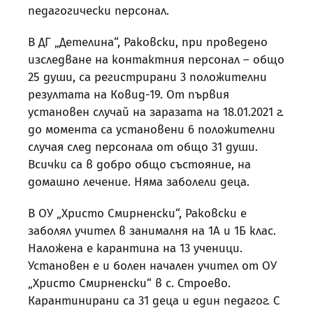
педагогически персонал.
В ДГ „Детелина“, Раковски, при проведено
изследване на контактния персонал – общо
25 души, са регистрирани 3 положителни
резултата на Ковид-19. От първия
установен случай на заразата на 18.01.2021 г.
до момента са установени 6 положителни
случая след персонала от общо 31 души.
Всички са в добро общо състояние, на
домашно лечение. Няма заболели деца.
В ОУ „Христо Смирненски“, Раковски е
заболял учител в занималня на 1А и 1Б клас.
Наложена е карантина на 13 ученици.
Установен е и болен начален учител от ОУ
„Христо Смирненски“ в с. Строево.
Карантинирани са 31 деца и един педагог. С