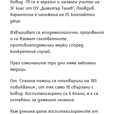
Ковид -19 се е заразил и начален учител на
3Г клас от ОУ „Димитър Талев“, Пловдив.
Карантина е наложена на 25 контактни
деца.
Извършват се епидемиологични проучвания
и се вземат съответните
противоепидемични мерки според
конкретния случай.
През изминалите три дни няма заболели
медици.
От Спешна помощ са отговорили на 183
повиквания , от тях само 10 свързани с
ковид. Хоспитализирани са 6 болни, а 4 са
оставени за домашно лечение.
Към днешна дата хоспитализираните от