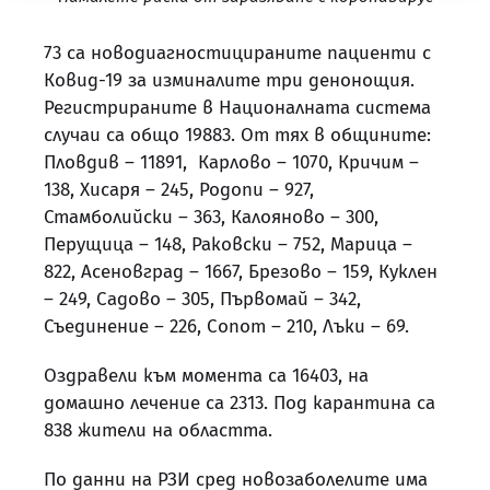
73 са новодиагностицираните пациенти с
Ковид-19 за изминалите три денонощия.
Регистрираните в Националната система
случаи са общо 19883. От тях в общините:
Пловдив – 11891, Карлово – 1070, Кричим –
138, Хисаря – 245, Родопи – 927,
Стамболийски – 363, Калояново – 300,
Перущица – 148, Раковски – 752, Марица –
822, Асеновград – 1667, Брезово – 159, Куклен
– 249, Садово – 305, Първомай – 342,
Съединение – 226, Сопот – 210, Лъки – 69.
Оздравели към момента са 16403, на
домашно лечение са 2313. Под карантина са
838 жители на областта.
По данни на РЗИ сред новозаболелите има