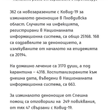
362 са новозаразените с Ковид-19 за
изминалото денонощие в Пловдивска
област. Случаите на инфекцията,
регистрирани в Националната
информационна система, са общо 25168. 168
са оздравелите за денонощието, а
излекуваните от началото на епидемията
са 20194.
На домашно лечение са 3170 души, а под
карантина – 4318. Хоспитализираните към
днешна дата, въведени в Националната
информационна система, са 663.
За изминалото денонощие от Спешна
помощ са отговорили на 249 повиквания,
от тях 47 свързани с Ковид-19.