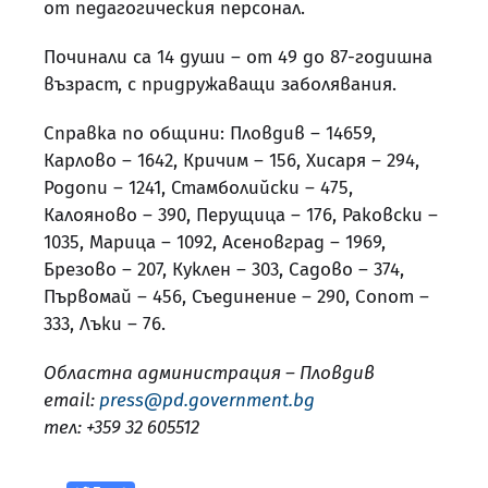
от педагогическия персонал.
Починали са 14 души – от 49 до 87-годишна
възраст, с придружаващи заболявания.
Справка по общини: Пловдив – 14659,
Карлово – 1642, Кричим – 156, Хисаря – 294,
Родопи – 1241, Стамболийски – 475,
Калояново – 390, Перущица – 176, Раковски –
1035, Марица – 1092, Асеновград – 1969,
Брезово – 207, Куклен – 303, Садово – 374,
Първомай – 456, Съединение – 290, Сопот –
333, Лъки – 76.
Областна администрация – Пловдив
email:
press@pd.government.bg
тел: +359 32 605512