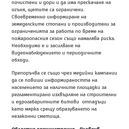
почистени и дори и да има прескачане на
огъня, щетите са ограничени.
Своевременно информиране на
земеделските стопани и производители за
ограниченията за работа по време на
пожароопасния сезон също намалява риска.
Необходимо е и засилване на
видеонаблюдението и периодичните
обходи.
Препоръчва се също чрез медийни кампании
да се повиши информираността на
населението за наличните площадки за
регламентирано изхвърляне на строителни
и едрогабаритните битови отпадъци
като мярка срещу образуването на
незаконни сметища.