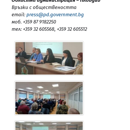
Областна администрация – Пловдив
Връзки с обществеността
email:
press@pd.government.bg
моб. +359 87 9182250
тел: +359 32 605568
,
+359 32 605512