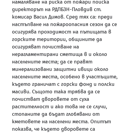
намаляване на риска от пожари поиска
директорът на РДПБЗН-Пловдив ст.
комисар Васил Димов. Сред тях са: преди
настъпване на пожароопасния сезон да се
осигурява проходимост на пътищата в
горските територии, общините да
осигуряват почистване на
нерагламентирани сметища в и около
населените места; да се правят
минерализовани защитни ивици около
населените места, особено в участъците,
където граничат с горски фонд и полски
масиви. Същото така трябва да се
почистват дворовете от суха
растителност и ако това не се случи,
стопаните да бъдат глобявани от
кметовете на населени места. Опитът
показва, че където дворовете са