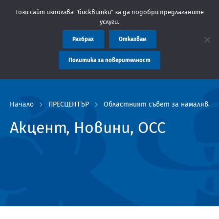
 Областна администрация Пловдив препоръчва заплащането на та
Този сайт използва "бисквитки" за да подобри предлаганите
услуги.
Разбрах
Отказвам
Политика за поверителност
Начало
ПРЕСЦЕНТЪР
Областният съвет за намаляване
Акцент, Новини, ОСС