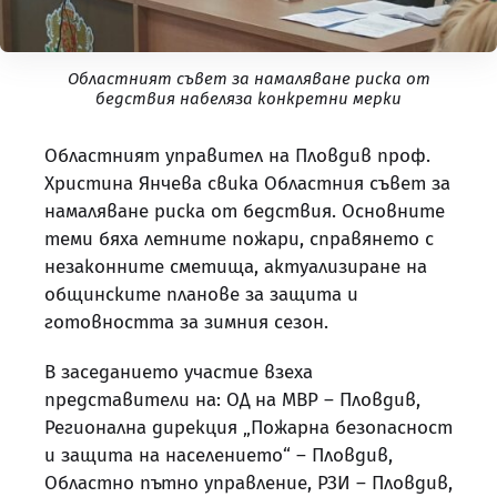
Областният съвет за намаляване риска от
бедствия набеляза конкретни мерки
Областният управител на Пловдив проф.
Христина Янчева свика Областния съвет за
намаляване риска от бедствия. Основните
теми бяха летните пожари, справянето с
незаконните сметища, актуализиране на
общинските планове за защита и
готовността за зимния сезон.
В заседанието участие взеха
представители на: ОД на МВР – Пловдив,
Регионална дирекция „Пожарна безопасност
и защита на населението“ – Пловдив,
Областно пътно управление, РЗИ – Пловдив,