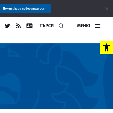
ение: Областна администрация Пловдив препоръчва заплащането
Политика за поверителност
ТЪРСИ
МЕНЮ
Open toolbar