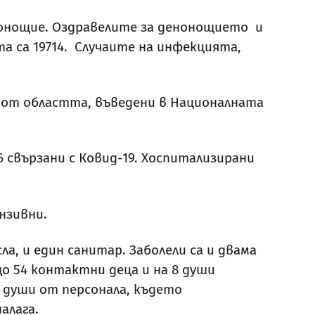
нонощие. Оздравелите за денонощието и
а са 19714. Случаите на инфекцията,
и от областта, въведени в Националната
 свързани с Ковид-19. Хоспитализирани
нзивни.
а, и един санитар. Заболели са и двама
о 54 контактни деца и на 8 души
а души от персонала, където
алага.