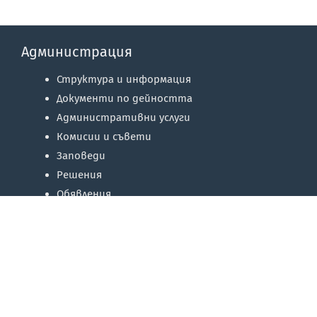
Администрация
Структура и информация
Документи по дейността
Административни услуги
Комисии и съвети
Заповеди
Решения
Обявления
Регистри
Отчети и доклади