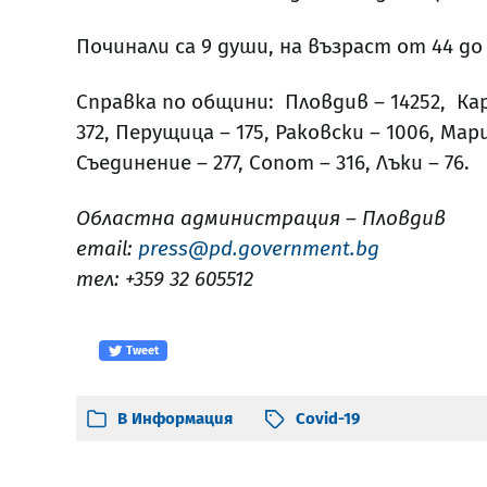
Починали са 9 души, на възраст от 44 до
Справка по общини: Пловдив – 14252, Карл
372, Перущица – 175, Раковски – 1006, Мари
Съединение – 277, Сопот – 316, Лъки – 76.
Областна администрация – Пловдив
email:
press@pd.government.bg
тел: +359 32 605512
Tweet
В
Информация
Covid-19