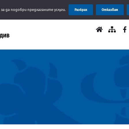
Съобщ
 за да подобри предлаганите услуги.
Разбрах
Отказвам