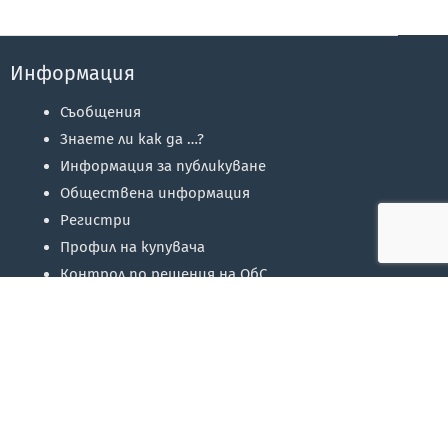
Информация
Съобщения
Знаете ли как да …?
Информация за публикуване
Обществена информация
Регистри
Профил на купувача
Контрол по решения на ОбС
Избори