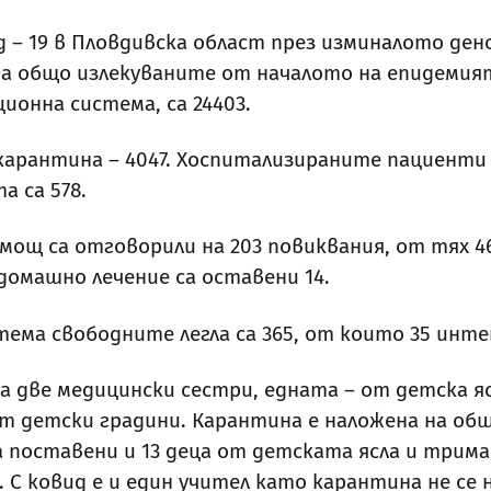
 – 19 в Пловдивска област през изминалото де
, а общо излекуваните от началото на епидемият
онна система, са 24403.
д карантина – 4047. Хоспитализираните пациент
а са 578.
ощ са отговорили на 203 повиквания, от тях 46
 домашно лечение са оставени 14.
ма свободните легла са 365, от които 35 инте
 две медицински сестри, едната – от детска ясл
 детски градини. Карантина е наложена на общ
а поставени и 13 деца от детската ясла и трим
С ковид е и един учител като карантина не се н