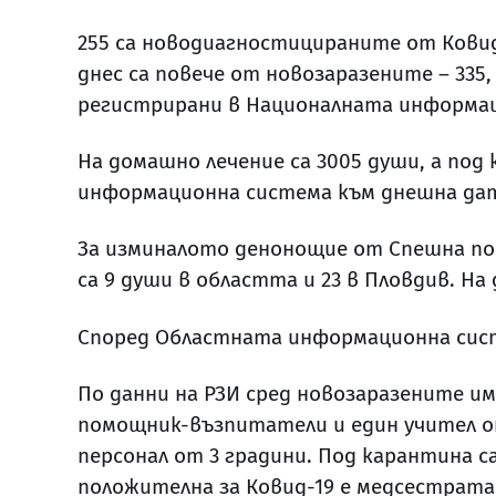
255 са новодиагностицираните от Ковид
днес са повече от новозаразените – 335
регистрирани в Националната информаци
На домашно лечение са 3005 души, а по
информационна система към днешна дат
За изминалото денонощие от Спешна пом
са 9 души в областта и 23 в Пловдив. На
Според Областната информационна систе
По данни на РЗИ сред новозаразените има
помощник-възпитатели и един учител от
персонал от 3 градини. Под карантина с
положителна за Ковид-19 е медсестрата. 