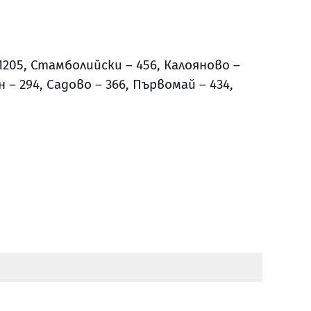
 1205, Стамболийски – 456, Калояново –
н – 294, Садово – 366, Първомай – 434,