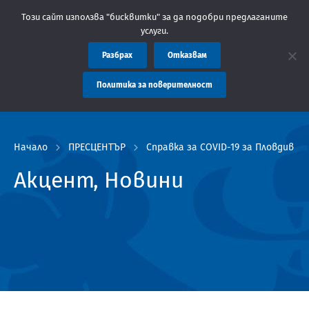
общение: Областна администрация Пловдив препоръчва заплащане
Този сайт използва "бисквитки" за да подобри предлаганите
услуги.
Разбрах
Отказвам
Политика за поверителност
Начало
ПРЕСЦЕНТЪР
Справка за COVID-19 за Пловдив и о
Акцент, Новини