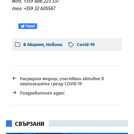
моб. +359 886 223 337
тел: +359 32 605567
Tweet
В
Акцент
,
Новини
Covid-19
←
Наградиха медици, участвали активно в
имунизацията срещу COVID-19
→
Поздравителен адрес
СВЪРЗАНИ