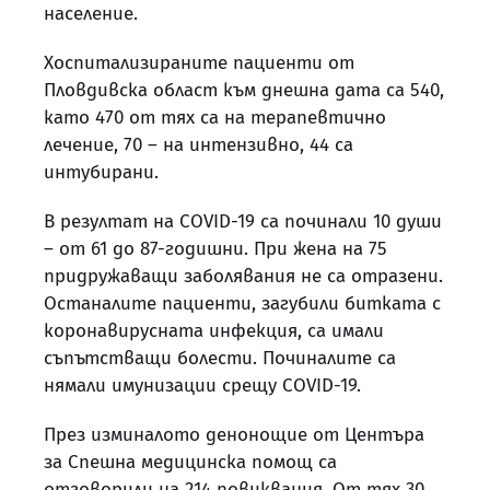
население.
Хоспитализираните пациенти от
Пловдивска област към днешна дата са 540,
като 470 от тях са на терапевтично
лечение, 70 – на интензивно, 44 са
интубирани.
В резултат на COVID-19 са починали 10 души
– от 61 до 87-годишни. При жена на 75
придружаващи заболявания не са отразени.
Останалите пациенти, загубили битката с
коронавирусната инфекция, са имали
съпътстващи болести. Починалите са
нямали имунизации срещу COVID-19.
През изминалото денонощие от Центъра
за Спешна медицинска помощ са
отговорили на 214 повиквания. От тях 30