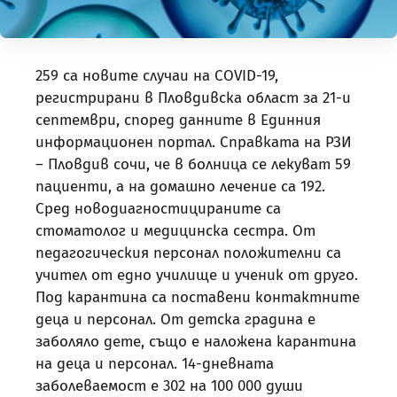
259 са новите случаи на COVID-19,
регистрирани в Пловдивска област за 21-и
септември, според данните в Единния
информационен портал. Справката на РЗИ
– Пловдив сочи, че в болница се лекуват 59
пациенти, а на домашно лечение са 192.
Сред новодиагностицираните са
стоматолог и медицинска сестра. От
педагогическия персонал положителни са
учител от едно училище и ученик от друго.
Под карантина са поставени контактните
деца и персонал. От детска градина е
заболяло дете, също е наложена карантина
на деца и персонал. 14-дневната
заболеваемост е 302 на 100 000 души