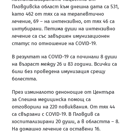
Пловдивска област към днешна дата са 531,
като 462 от тях са на терапевтично
лечение, 69 – на интензивно, от тях 46 са
интубирани. Петима души на интензивно
лечение са със завършен имунизационен
статус по отношение на COVID-19.
В резултат на COVID-19 са починали 8 души
на възраст между 26 и 83 години. Всички са
били без проведена имунизация срещу
болестта.
През изминалото денонощие от Центъра
за Спешна медицинска помощ са
отговорили на 220 повиквания. От тях 44
са свързани с COVID-19. В Пловдив са
хоспитализирани 20 души, а в областта – 8.
На домашно лечение са оставени 16.