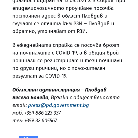
диагностициран на 13.08.2021 г. в София, при
епидемиологичното проучване посочва
постоянен адрес в област Пловдив и
случаят се отчита към РЗИ – Пловдив и
обратно, уточняват от РЗИ.
В ежедневната справка се посочва броят
на починалите с COVID-19, а в общия брой
починали се регистрират и тези починали
по други причини, но с положителен
резултат за COVID-19.
Областна администрация – Пловдив
Весела Балева
, Връзки с обществеността
email:
press@pd.government.bg
моб. +359 886 223 337
тел: +359 32 605567