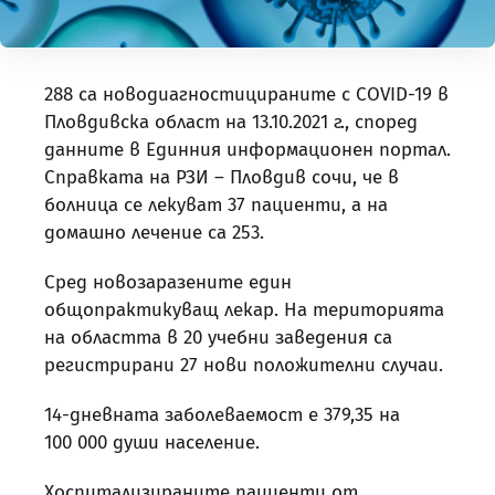
288 са новодиагностицираните с COVID-19 в
Пловдивска област на 13.10.2021 г., според
данните в Единния информационен портал.
Справката на РЗИ – Пловдив сочи, че в
болница се лекуват 37 пациенти, а на
домашно лечение са 253.
Сред новозаразените един
общопрактикуващ лекар. На територията
на областта в 20 учебни заведения са
регистрирани 27 нови положителни случаи.
14-дневната заболеваемост е 379,35 на
100 000 души население.
Хоспитализираните пациенти от