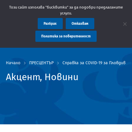
бластна администрация Пловдив препоръчва заплащането на такс
Този сайт използва "бисквитки" за да подобри предлаганите
услуги.
Разбрах
Отказвам
Политика за поверителност
Начало
ПРЕСЦЕНТЪР
Справка за COVID-19 за Пловдив и о
Акцент, Новини