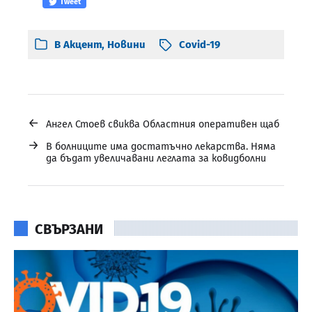
Tweet
В
Акцент
,
Новини
Covid-19
←
Ангел Стоев свиква Областния оперативен щаб
→
В болниците има достатъчно лекарства. Няма
да бъдат увеличавани леглата за ковидболни
СВЪРЗАНИ