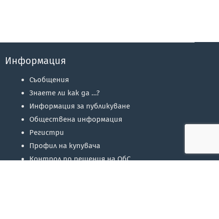
Информация
Съобщения
Знаете ли как да …?
Информация за публикуване
Обществена информация
Регистри
Профил на купувача
Контрол по решения на ОбС
Избори