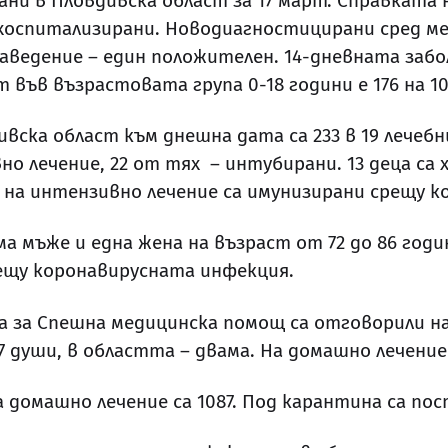
рани в Пловдивска област за 17 март. Справката 
 – хоспитализирани. Новодиагностицирани сред ме
заведение – един положителен. 14-дневната забо
във възрастовата група 0-18 години е 176 на 10
ка област към днешна дата са 233 в 19 лечебни
но лечение, 22 от тях – интубирани. 13 деца са 
и на интензивно лечение са имунизирани срещу 
ма мъже и една жена на възраст от 72 до 86 год
срещу коронавирусната инфекция.
за Спешна медицинска помощ са отговорили на 1
7 души, в областта – двама. На домашно лечение
 домашно лечение са 1087. Под карантина са пос