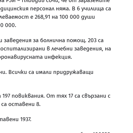
на РЗИ – Пловдив сочи, че от заразените
дицинския персонал няма. В 6 училища са
леваемост е 268,91 на 100 000 души
0 000.
 заведения за болнична помощ. 203 са
хоспитализирани в лечебни заведения, на
коронавирусната инфекция.
ини. Всички са имали придружаващи
97 повиквания. От тях 17 са свързани с
 са оставени 8.
тавени 1937.