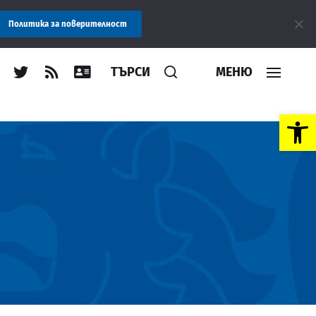
е: Областна администрация Пловдив препоръчва заплащането на 
Политика за поверителност
ТЪРСИ
МЕНЮ
Open toolbar