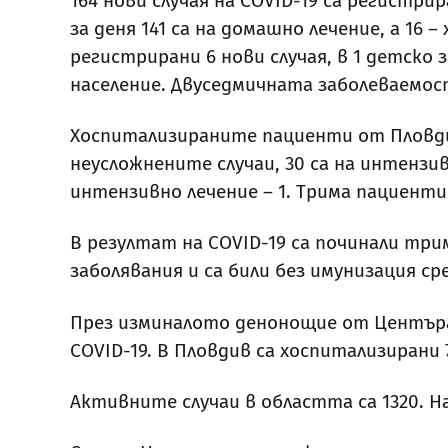
164 нови случая на COVID-19 са регистри
за деня 141 са на домашно лечение, а 16
регистрирани 6 нови случая, в 1 детско 
население. Двуседмичната заболеваемост 
Хоспитализираните пациенти от Пловдивс
неусложнените случаи, 30 са на интензив
интензивно лечение – 1. Трима пациент
В резултат на COVID-19 са починали три
заболявания и са били без имунизация 
През изминалото денонощие от Центъра 
COVID-19. В Пловдив са хоспитализирани 
Активните случаи в областта са 1320. На