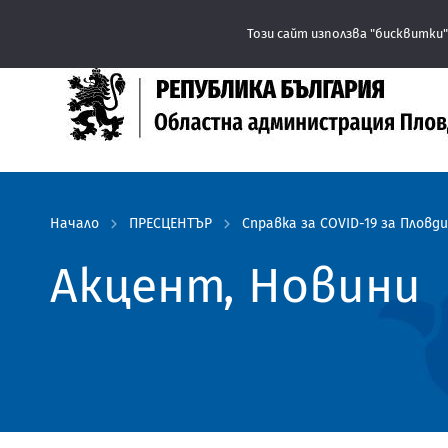
Този сайт използва "бисквитки"
Начало
ПРЕСЦЕНТЪР
Справка за COVID-19 за Пловдив
Акцент, Новини