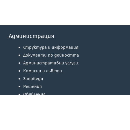
Администрация
Структура и информация
Документи по дейността
Административни услуги
Комисии и съвети
Заповеди
Решения
Обявления
Регистри
Отчети и доклади