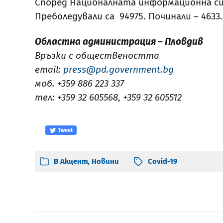
Според Националната информационна си
Преболедували са 94975. Починали – 4633.
Областна администрация – Пловдив
Връзки с обществеността
email:
press@pd.government.bg
моб. +359 886 223 337
тел: +359 32 605568
,
+359 32 605512
Tweet
В
Акцент
,
Новини
Covid-19