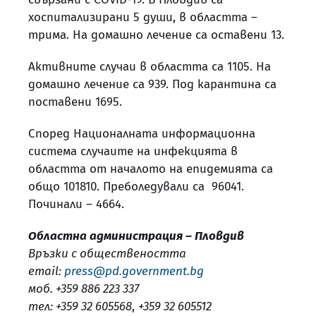
хоспитализирани 5 души, в областта –
трима. На домашно лечение са оставени 13.
Активните случаи в областта са 1105. На
домашно лечение са 939. Под карантина са
поставени 1695.
Според Националната информационна
система случаите на инфекцията в
областта от началото на епидемията са
общо 101810. Преболедували са 96041.
Починали – 4664.
Областна администрация – Пловдив
Връзки с обществеността
email:
press@pd.government.bg
моб. +359 886 223 337
тел: +359 32 605568
,
+359 32 605512