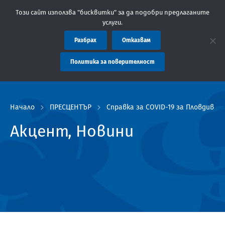
бщение: Областна администрация Пловдив препоръчва заплащанет
Този сайт използва "бисквитки" за да подобри предлаганите
услуги.
Разбрах
Отказвам
Политика за поверителност
Начало
ПРЕСЦЕНТЪР
Справка за COVID-19 за Пловдив и о
Акцент, Новини