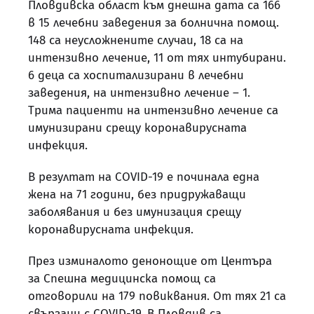
Пловдивска област към днешна дата са 166
в 15 лечебни заведения за болнична помощ.
148 са неусложнените случаи, 18 са на
интензивно лечение, 11 от тях интубирани.
6 деца са хоспитализирани в лечебни
заведения, на интензивно лечение – 1.
Трима пациенти на интензивно лечение са
имунизирани срещу коронавирусната
инфекция.
В резултат на COVID-19 е починала една
жена на 71 години, без придружаващи
заболявания и без имунизация срещу
коронавирусната инфекция.
През изминалото денонощие от Центъра
за Спешна медицинска помощ са
отговорили на 179 повиквания. От тях 21 са
свързани с COVID-19. В Пловдив са