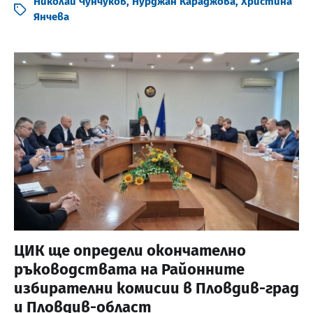
Николай Чунчуков
,
Нурджан Караджова
,
Христина
Янчева
ЦИК ще определи окончателно
ръководствата на Районните
избирателни комисии в Пловдив-град
и Пловдив-област