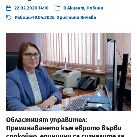
22.02.2026 14:10
В
Акцент
,
Новини
Избори-19.04.2026
,
Христина Янчева
Областният управител:
Преминаването към еврото върви
спокойно, единични са сигналите за