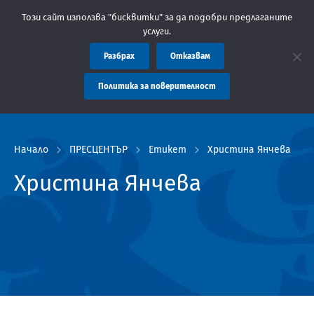
Съобщение: Областна администрация Пловдив препоръчва заплащ
Този сайт използва "бисквитки" за да подобри предлаганите
услуги.
Разбрах
Отказвам
Политика за поверителност
Начало
ПРЕСЦЕНТЪР
Етикет
Христина Янчева
Христина Янчева