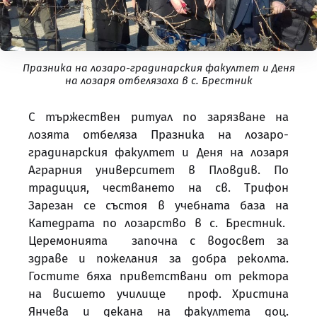
Празника на лозаро-градинарския факултет и Деня
на лозаря отбелязаха в с. Брестник
С тържествен ритуал по зарязване на
лозята отбеляза Празника на лозаро-
градинарския факултет и Деня на лозаря
Аграрния университет в Пловдив. По
традиция, честването на св. Трифон
Зарезан се състоя в учебната база на
Катедрата по лозарство в с. Брестник.
Церемонията започна с водосвет за
здраве и пожелания за добра реколта.
Гостите бяха приветствани от ректора
на висшето училище проф. Христина
Янчева и декана на факултета доц.