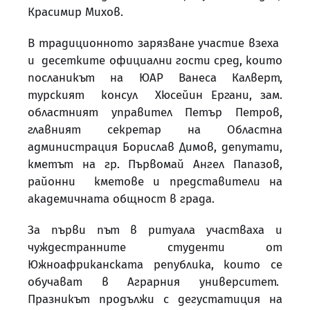
Красимир Михов.
В традиционното зарязване участие взеха
и десетките официални гости сред, които
посланикът на ЮАР Ванеса Калверт,
турският консул Хюсейин Ергани, зам.
областният управител Петър Петров,
главният секретар на Областна
администрация Борислав Димов, депутати,
кметът на гр. Първомай Ангел Папазов,
районни кметове и представители на
академичната общност в града.
За първи път в ритуала участваха и
чуждестранните студенти от
Южноафриканската република, които се
обучават в Аграрния университет.
Празникът продължи с дегустатиция на