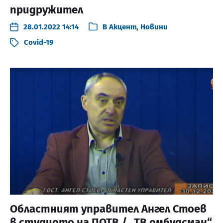
придружител
28.01.2022 14:14
В
Акцент
,
Новини
Covid-19
Областният управител Ангел Стоев
в студиото на ПОТВ / „ТВ омбудсман“