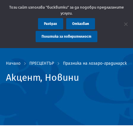
: Областна администрация Пловдив препоръчва заплащането на т
Този сайт използва "бисквитки" за да подобри предлаганите
услуги.
Разбрах
Отказвам
Политика за поверителност
Начало
ПРЕСЦЕНТЪР
Празника на лозаро-градинарския
Акцент, Новини