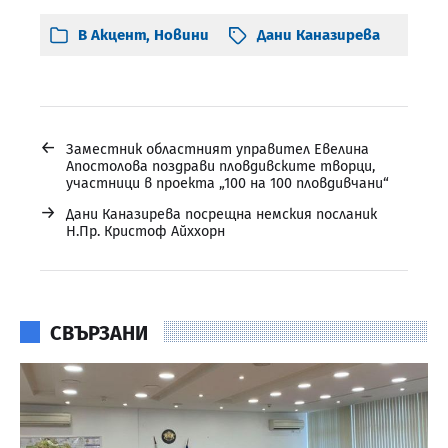
В
Акцент
,
Новини
Дани Каназирева
←
Заместник областният управител Евелина
Апостолова поздрави пловдивските творци,
участници в проекта „100 на 100 пловдивчани“
→
Дани Каназирева посрещна немския посланик
Н.Пр. Кристоф Айххорн
СВЪРЗАНИ