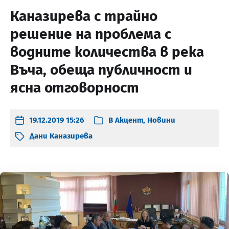
Каназирева с трайно
решение на проблема с
водните количества в река
Въча, обеща публичност и
ясна отговорност
19.12.2019 15:26
В
Акцент
,
Новини
Дани Каназирева