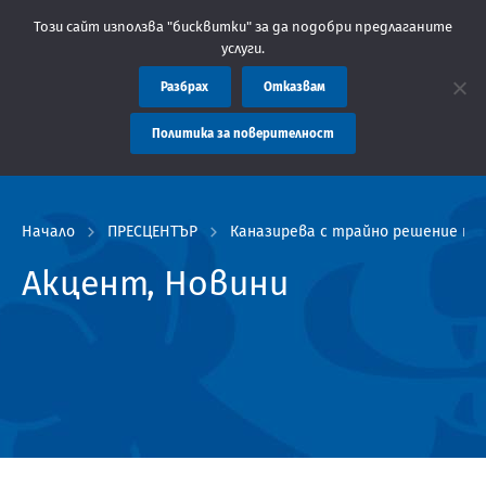
бщение: Областна администрация Пловдив препоръчва заплащанет
Този сайт използва "бисквитки" за да подобри предлаганите
услуги.
Разбрах
Отказвам
Политика за поверителност
Начало
ПРЕСЦЕНТЪР
Каназирева с трайно решение на 
Акцент, Новини