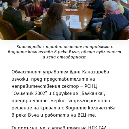
Каназирева с трайно решение на проблема с
водните количества в река Въча, обеща публичност
и ясна отговорност
Областният управител Дани Каназирева
изложи пред представителите на
неправителствения сектор – РСНЦ
“Олимпик 2002“ и Сдружение „Балканка“,
предприетите мерки за дългосрочното
решение на кризата с водните количества
в река Въча и работата на ВЕЦ-те.
Тя допълни, че с управителя на НЕК ЕАД –