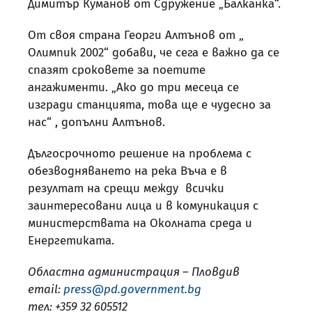
Димитър Куманов от Сдружение „Балканка“.
От своя страна Георги Алтънов от „
Олимпик 2002“ добави, че сега е важно да се
спазят сроковете за поетите
ангажименти. „Ако до три месеца се
изгради станцията, това ще е чудесно за
нас“ , допълни Алтънов.
Дългосрочното решение на проблема с
обезводняването на река Въча е в
резултат на срещи между всички
заинтересовани лица и в комуникация с
министерствата на Околната среда и
Енергетиката.
Областна администрация – Пловдив
email:
press@pd.government.bg
тел: +359 32 605512