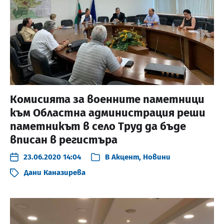
Комисията за военните паметници
към Областна администрация реши
паметникът в село Труд да бъде
вписан в регистъра
23.06.2020 14:04
В
Акцент
,
Новини
Дани Каназирева