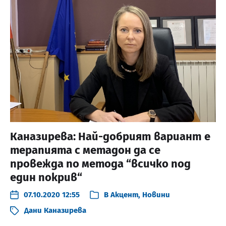
Каназирева: Най-добрият вариант е
терапията с метадон да се
провежда по метода “всичко под
един покрив“
07.10.2020 12:55
В
Акцент
,
Новини
Дани Каназирева