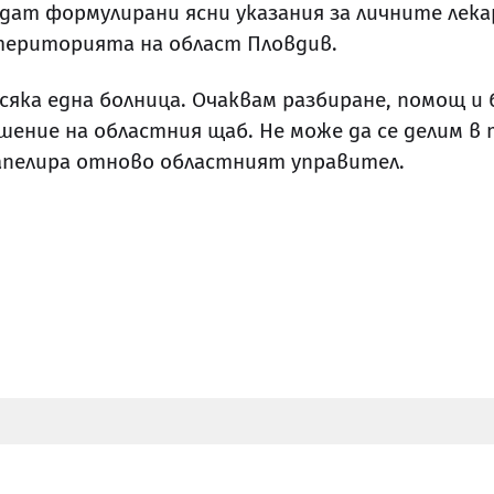
дат формулирани ясни указания за личните лека
територията на област Пловдив.
всяка една болница. Очаквам разбиране, помощ 
шение на областния щаб. Не може да се делим в 
апелира отново областният управител.