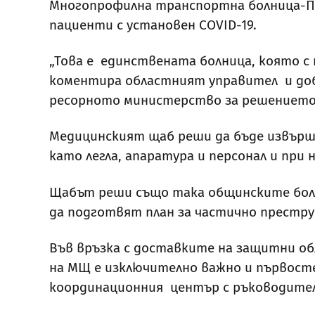
Многопрофилна транспортна болница-Пло
пациенти с установен COVID-19.
„Това е единствената болница, която с 
коментира областният управител и доба
ресорното министерство за решението 
Медицинският щаб реши да бъде извърше
като легла, апаратура и персонал и при
Щабът реши също така общинските болни
да подготвят план за частично преструкт
Във връзка с доставките на защитни об
на МЩ е изключително важно и първосте
координационния център с ръководител