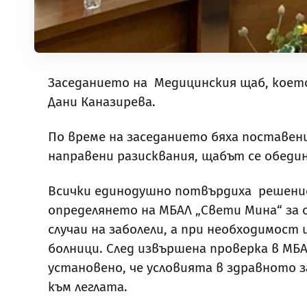
Заседанието на Медицинския щаб, коет
Дани Каназирева.
По време на заседанието бяха поставени
направени разисквания, щабът се обеди
Всички единодушно потвърдиха решението
определянето на МБАЛ „Свети Мина“ за 
случаи на заболели, а при необходимос
болници. След извършена проверка в МБ
установено, че условията в здравното з
към леглата.