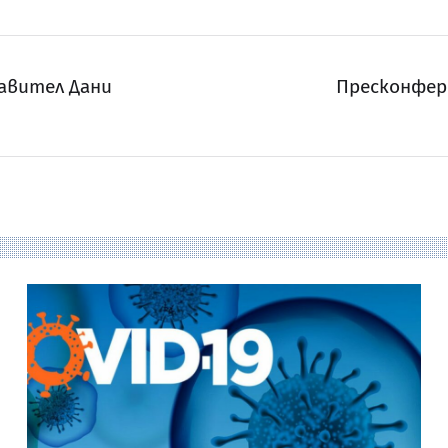
авител Дани
Пресконфер