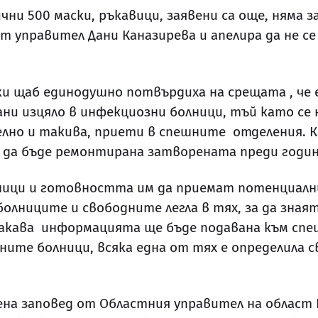
ни 500 маски, ръкавици, заявени са още, няма з
ят управител Дани Каназирева и апелира да не с
и щаб единодушно потвърдиха на срещата , че е
и изцяло в инфекциозни болници, тъй като се
елно и такива, приети в спешните отделения. 
да бъде ремонтирана затворената преди години
ници и готовността им да приемат потенциални
 болниците и свободните легла в тях, за да зн
кава информацията ще бъде подавана към спе
ните болници, всяка една от тях е определила 
а заповед от Областния управител на област 