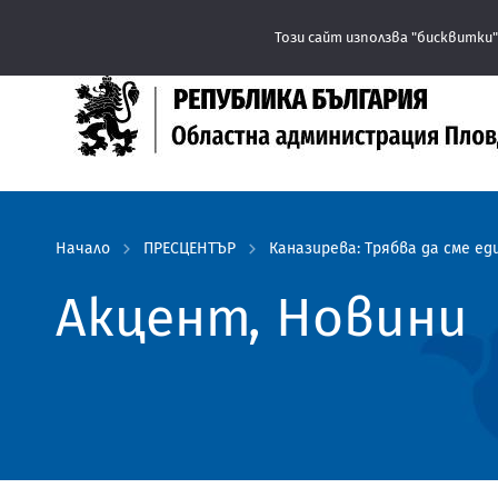
Този сайт използва "бисквитки"
Начало
ПРЕСЦЕНТЪР
Каназирева: Трябва да сме е
Акцент, Новини