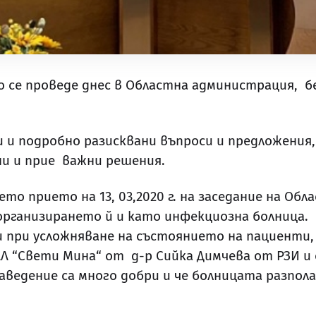
о се проведе днес в Областна администрация, 
 и подробно разисквани въпроси и предложения,
ни и прие важни решения.
 прието на 13, 03,2020 г. на заседание на Обл
организирането й и като инфекциозна болница. 
т и при усложняване на състоянието на пациент
АЛ “Свети Мина“ от д-р Сийка Димчева от РЗИ и
аведение са много добри и че болницата разпола