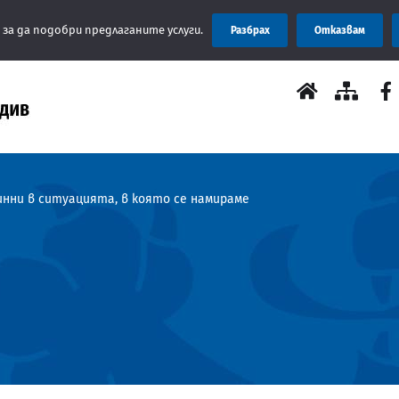
Съобщение: Об
 за да подобри предлаганите услуги.
Разбрах
Отказвам
динни в ситуацията, в която се намираме