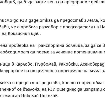
вдив, да бъде задължена да предприеме действи
писмо до РЗИ даде отказ да предостави легла, 
ви, че е провела разговор с председателя на 
на Кризисния щаб.
на проверка на Транспортна болница, за да се 
 необходимост да поеме за лечение потенциални 
ци в Карлово, Първомай, Раковски, Асеновград
уриране на отделения и определяне на легла за 
лекла и предпазни средства, което според об
пенно“ се възложи на РЗИ още днес да изпрати 
 комисар Николай Николов.