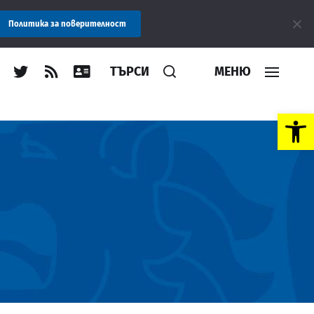
ластна администрация Пловдив препоръчва заплащането на такси
Политика за поверителност
ТЪРСИ
МЕНЮ
Open toolbar