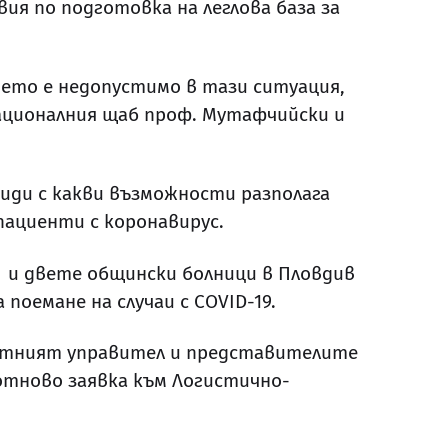
я по подготовка на леглова база за
което е недопустимо в тази ситуация,
Националния щаб проф. Мутафчийски и
види с какви възможности разполага
пациенти с коронавирус.
 и двете общински болници в Пловдив
поемане на случаи с COVID-19.
ластният управител и представителите
отново заявка към Логистично-