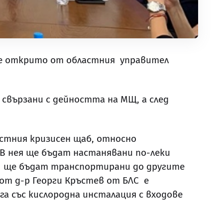
бе открито от областния управител
 свързани с дейността на МЩ, а след
астния кризисен щаб, относно
В нея ще бъдат настанявани по-леки
и, ще бъдат транспортирани до другите
 от д-р Георги Кръстев от БЛС е
га със кислородна инсталация с входове