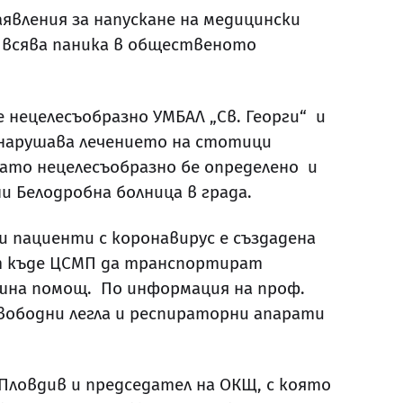
аявления за напускане на медицински
е всява паника в общественото
 нецелесъобразно УМБАЛ „Св. Георги“ и
 нарушава лечението на стотици
Като нецелесъобразно бе определено и
 Белодробна болница в града.
 пациенти с коронавирус е създадена
аят къде ЦСМП да транспортират
шна помощ. По информация на проф.
свободни легла и респираторни апарати
Пловдив и председател на ОКЩ, с която