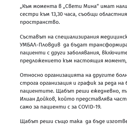
„Към момента в „Свети Мина“ имат налич
сестри към 13,30 часа, съобщи областни
пространство.
Съставът на специализирания медицинск
УМБАЛ-Пловдив да бъдат трансформиран
пациенти с други заболявания, включит
предложението към настоящия момент, 
Относно организацията на другите бол
строга организация и график за реда на
пациентите. Щабът реши ежедневно, та
Илиан Дойков, който представлява част
само за пациенти с за COVID-19.
Щабът реши също така да бъде изготвен