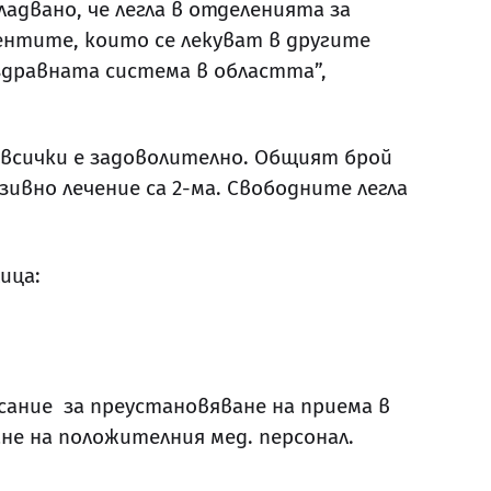
ладвано, че легла в отделенията за
иентите, които се лекуват в другите
 здравната система в областта”,
 всички е задоволително. Общият брой
зивно лечение са 2-ма. Свободните легла
ица:
сание за преустановяване на приема в
е на положителния мед. персонал.