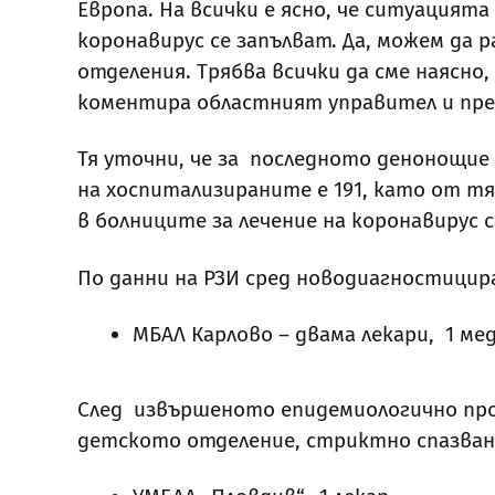
Европа. На всички е ясно, че ситуацията
коронавирус се запълват. Да, можем да 
отделения. Трябва всички да сме наясно
коментира областният управител и пре
Тя уточни, че за последното денонощие
на хоспитализираните е 191, като от тях
в болниците за лечение на коронавирус са
По данни на РЗИ сред новодиагностицира
МБАЛ Карлово – двама лекари, 1 ме
След извършеното епидемиологично проу
детското отделение, стриктно спазван