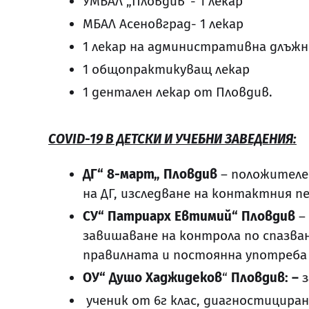
УМБАЛ „Пловдив“- 1 лекар
МБАЛ Асеновград- 1 лекар
1 лекар на административна длъж
1 общопрактикуващ лекар
1 дентален лекар от Пловдив.
COVID-19
В ДЕТСКИ И УЧЕБНИ ЗАВЕДЕНИЯ:
ДГ“ 8-март„ Пловдив
– положителе
на ДГ, изследване на контактния пе
СУ“ Патриарх Евтимий“ Пловдив
–
завишаване на контрола по спазв
правилната и постоянна употреба 
ОУ“ Душо Хаджидеков
“
Пловдив: –
з
ученик от 6г клас, диагностициран н