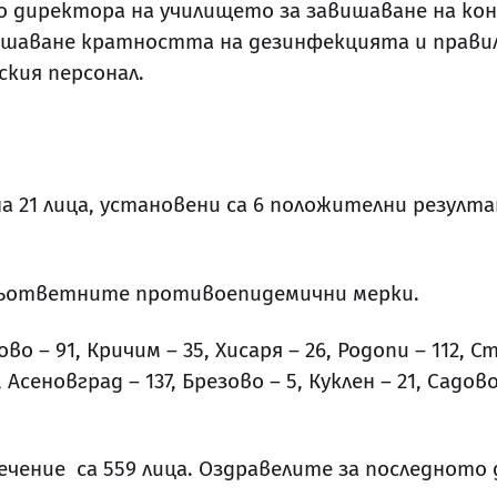
о директора на училището за завишаване на кон
шаване кратността на дезинфекцията и правил
ския персонал.
а 21 лица, установени са 6 положителни резулт
 съответните противоепидемични мерки.
о – 91, Кричим – 35, Хисаря – 26, Родопи – 112, С
 Асеновград – 137, Брезово – 5, Куклен – 21, Садов
ечение са 559 лица. Оздравелите за последното 