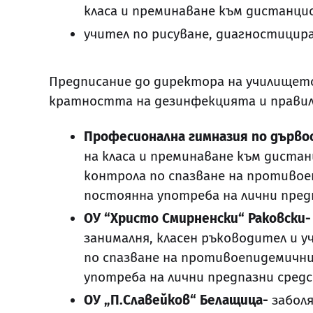
класа и преминаване към дистанци
учител по рисуване, диагностициран
Предписание до директора на училището
кратността на дезинфекцията и правилн
Професионална гимназия по дърво
на класа и преминаване към диста
контрола по спазване на противо
постоянна употреба на лични пред
ОУ “Христо Смирненски“ Раковски-
занималня, класен ръководител и 
по спазване на противоепидемичн
употреба на лични предпазни средс
ОУ „П.Славейков“ Белащица-
заболя