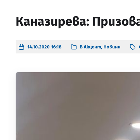
Каназирева: Призов
14.10.2020 16:18
В
Акцент
,
Новини