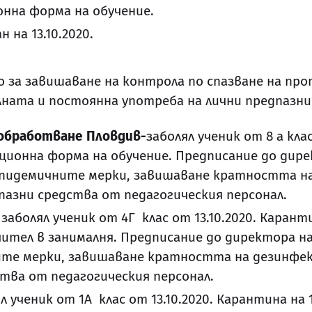
онна форма на обучение.
 на 13.10.2020.
 за завишаване на контрола по спазване на п
ата и постоянна употреба на лични предпазни 
обработване Пловдив-
заболял ученик от 8 а клас
нционна форма на обучение. Предписание до дир
епидемичните мерки, завишаване кратността н
пазни средства от педагогическия персонал.
заболял ученик от 4Г клас от 13.10.2020. Каранти
учител в занималня. Предписание до директора н
ите мерки, завишаване кратността на дезинфе
тва от педагогическия персонал.
л ученик от 1А клас от 13.10.2020. Карантина на 