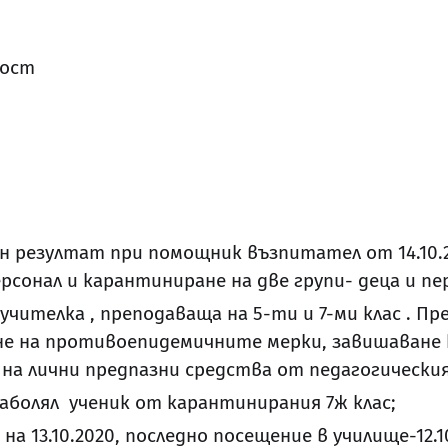
ност
н резултат при помощник възпитател от 14.10.
рсонал и карантиниране на две групи- деца и пе
 учителка , преподаваща на 5-ти и 7-ми клас . 
ане на противоепидемичните мерки, завишаване
на лични предпазни средства от педагогическия
аболял ученик от карантинирания 7ж клас;
а 13.10.2020, последно посещение в училище-12.10