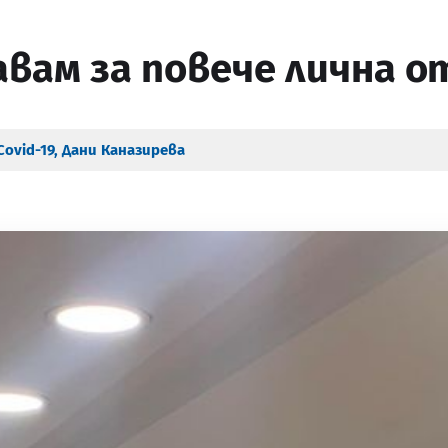
авам за повече лична 
Covid-19
,
Дани Каназирева