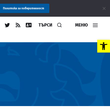
 Областна администрация Пловдив препоръчва заплащането на та
Политика за поверителност
ТЪРСИ
МЕНЮ
Open toolbar