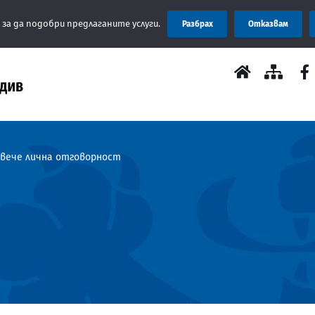
Съобщение:
 за да подобри предлаганите услуги.
Разбрах
Отказвам
овече лична отговорност