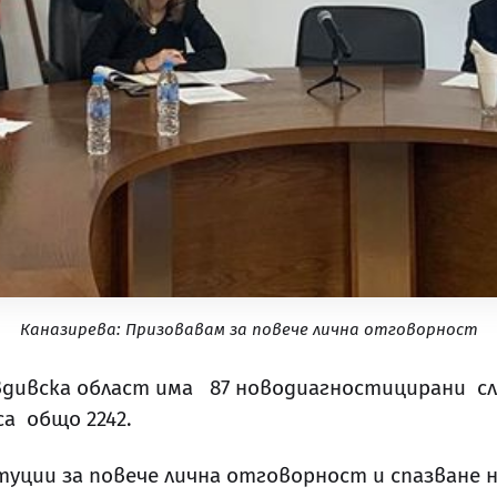
Каназирева: Призовавам за повече лична отговорност
овдивска област има 87 новодиагностицирани сл
а общо 2242.
уции за повече лична отговорност и спазване н