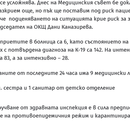
 се усложнява. Днес на Медицинския съвет бе док
разкрием още, но пък ще поставим под риск пац
, че подценяването на ситуацията крие риск за
дседател на ОКЩ Дани Каназирева.
 приетите в болница са 6, като състоянието на
 с потвърдена диагноза на К-19 са 142. На интен
 83, а за интензивно – 28.
ните от последните 24 часа има 9 медицински л
д. сестра и 1 санитар от детско отделение
чване от здравната инспекция е в сила предпи
е на противоепидемичния режим и карантиниран