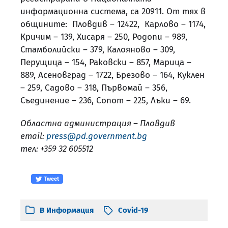
информационна система, са 20911. От тях в
общините: Пловдив – 12422, Карлово – 1174,
Кричим – 139, Хисаря – 250, Родопи – 989,
Стамболийски – 379, Калояново – 309,
Перущица – 154, Раковски – 857, Марица –
889, Асеновград – 1722, Брезово – 164, Куклен
– 259, Садово – 318, Първомай – 356,
Съединение – 236, Сопот – 225, Лъки – 69.
Областна администрация – Пловдив
email:
press@pd.government.bg
тел: +359 32 605512
Tweet
В
Информация
Covid-19