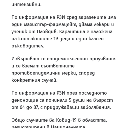
интензивни.
По информация на РЗИ сред заразените има
един магистър-фармацевт, двама лекари и
ученик от Пловдив. Карантина е наложена
на контактните 19 деца и един класен
ръководител.
Извършват се епидемиологични проучвания
и се вземат съответните
противоепидемични мерки, според
конкретния случай.
По информация на РЗИ през последното
денонощие са починали 5 души на възраст
от 64 до 87, с придружаващи заболявания.
Общо случаите ва Ковид-19 в областта,
регистрирани в Националната