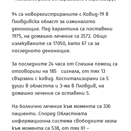
94 са новорегистрираните с Ковид-19 в
Пловдивска област за изминалото
денонощие. Под карантина са поставени
1975, на домашно лечение са 2572. Общо
излекуваните са 17050, като 67 са за
последното денонощие.
За последните 24 часа от Спешна помощ са
отговорили на 185 сигнала, от тях 13
свързани с ковид. Хоспитализирани са 5
души в областта и 3-ма в Пловдив, на
домашно лечение са оставени 5.
На болнично лечение към момента са 336
пациенти. Според Областната
информационна система свободните легла
към момента са 538, от тях 61 –