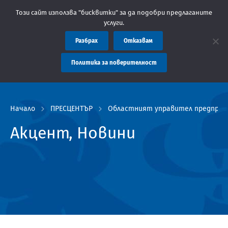
: Областна администрация Пловдив препоръчва заплащането на т
Този сайт използва "бисквитки" за да подобри предлаганите
услуги.
Разбрах
Отказвам
Политика за поверителност
Начало
ПРЕСЦЕНТЪР
Областният управител предприем
Акцент, Новини