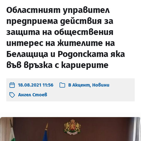
Областният управител
предприема действия за
защита на обществения
интерес на жителите на
Белащица и Родопската яка
във връзка с кариерите
18.08.2021 11:56
В
Акцент
,
Новини
Ангел Стоев