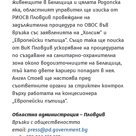
живеещите в Белащица и цялата Родопска
яка, областният управител ще изиска от
РИОСВ Пловдив провеждане на
задължителна процедура по ОВОС във
връзка със заявленията на „Холсим“ и
„Европейски пътища“. Също така ще поиска
от ВиК Пловдив ускоряване на процедурата
по създаване на санитарно-охранителна
зона около водоизточниците на Белащица,
тъй като двете кариери попадат в нея.
Ангел Стоев ще настоява пред
съответните органи за стриктен контрол
върху работата на концесионера
„Европейски пътища“.
Областна администрация – Пловдив
Връзки с обществеността
email:
press@pd.government.bg