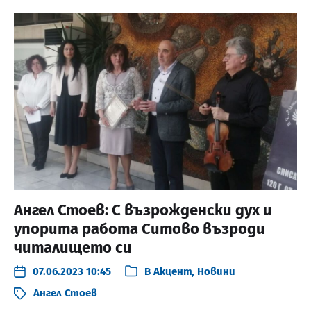
Ангел Стоев: С възрожденски дух и
упорита работа Ситово възроди
читалището си
07.06.2023 10:45
В
Акцент
,
Новини
Ангел Стоев