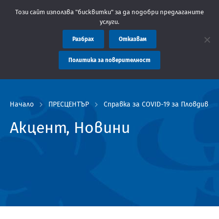
а администрация Пловдив препоръчва заплащането на такси за у
Този сайт използва "бисквитки" за да подобри предлаганите
услуги.
Разбрах
Отказвам
Политика за поверителност
Начало
ПРЕСЦЕНТЪР
Справка за COVID-19 за Пловдив и о
Акцент, Новини