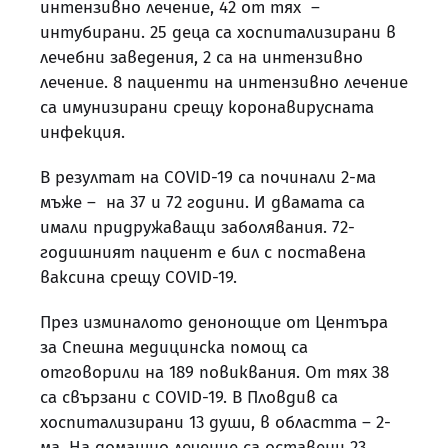
интензивно лечение, 42 от тях –
интубирани. 25 деца са хоспитализирани в
лечебни заведения, 2 са на интензивно
лечение. 8 пациенти на интензивно лечение
са имунизирани срещу коронавирусната
инфекция.
В резултат на COVID-19 са починали 2-ма
мъже – на 37 и 72 години. И двамата са
имали придружаващи заболявания. 72-
годишният пациент е бил с поставена
ваксина срещу COVID-19.
През изминалото денонощие от Центъра
за Спешна медицинска помощ са
отговорили на 189 повиквания. От тях 38
са свързани с COVID-19. В Пловдив са
хоспитализирани 13 души, в областта – 2-
ма. На домашно лечение са оставени 23.