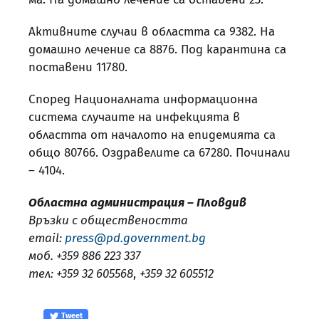
Активните случаи в областта са 9382. На
домашно лечение са 8876. Под карантина са
поставени 11780.
Според Националната информационна
система случаите на инфекцията в
областта от началото на епидемията са
общо 80766. Оздравелите са 67280. Починали
– 4104.
Областна администрация – Пловдив
Връзки с обществеността
email:
press@pd.government.bg
моб. +359 886 223 337
тел: +359 32 605568
,
+359 32 605512
Tweet