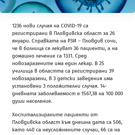
1236 нови случая на COVID-19 са
регистрирани в Пловдивска област за 26
януари. Справката на РЗИ – Пловдив сочи,
че в болница се лекуват 36 пациенти, а на
домашно лечение са 1331. Сред
новозаразените има един лекар. В 25
училища в областта са регистрирани 39
новозаразени, в 3 детски заведения има
установени 3 положителни случая. 14-
дневната заболеваемост е 1567,38 на 100 000
души население.
Хоспитализираните пациенти от
Пловдивска област към днешна дата са 506,
като 440 са неусложнените случаи, 66 са на