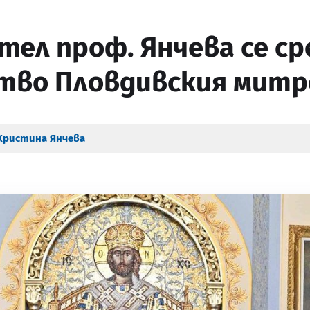
ел проф. Янчева се ср
тво Пловдивския митр
Христина Янчева