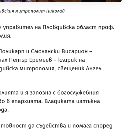
дивския митрополит Николай
 управител на Пловдивска област проф.
лия.
оликарп и Смолянски Висарион –
ах Петър Еремеев – клирик на
дивска митрополия, свещеник Ангел
ията и я запозна с богослужебния
о в епархията. Владиката изтъкна
да.
отовност да съдейства и помага според