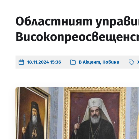
Областният управит
Високопреосвещенс
18.11.2024 15:36
В
Акцент
,
Новини