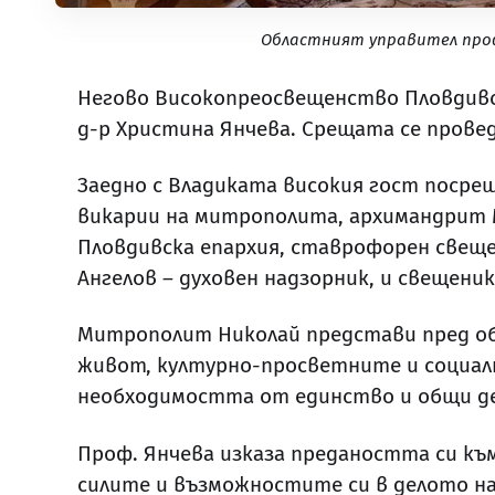
Областният управител проф
Негово Високопреосвещенство Пловдивс
д-р Христина Янчева. Срещата се прове
Заедно с Владиката високия гост посре
викарии на митрополита, архимандрит М
Пловдивска епархия, ставрофорен свеще
Ангелов – духовен надзорник, и свещен
Митрополит Николай представи пред об
живот, културно-просветните и социал
необходимостта от единство и общи де
Проф. Янчева изказа предаността си къ
силите и възможностите си в делото на