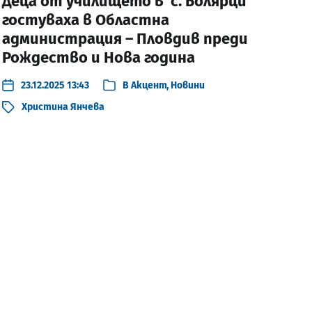
Деца от училището в с. Болярци
гостуваха в Областна
администрация – Пловдив преди
Рождество и Нова година
23.12.2025 13:43
В
Акцент
,
Новини
Христина Янчева