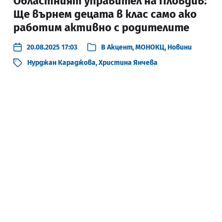
Областният управител на Пловдив:
Ще върнем децата в клас само ако
работим активно с родителите
20.08.2025 17:03
В
Акцент
,
МОНОКЦ
,
Новини
Нурджан Караджова
,
Христина Янчева