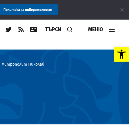
ие: Областна администрация Пловдив препоръчва заплащането на
Политика за поверителност
ТЪРСИ
МЕНЮ
Open toolbar
я митрополит Николай