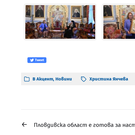
Tweet
В
Акцент
,
Новини
Христина Янчева
←
Пловдивска област е готова за на