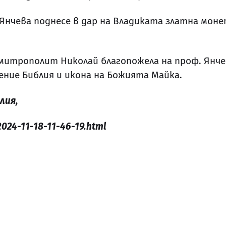
нчева поднесе в дар на Владиката златна монет
итрополит Николай благопожела на проф. Янчев
ение Библия и икона на Божията Майка.
лия,
024-11-18-11-46-19.html