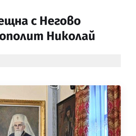
ещна с Негово
ополит Николай