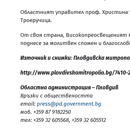
Областният управител проф. Христина Я
Троеручица.
От своя страна, Високопреосвещеният м
поднесе за молитвен спомен и благослов
Източник и снимки: Пловдивска митропо
http://www.plovdivskamitropolia.bg/7410-2
Областна администрация – Пловдив
Връзки с обществеността
email:
press@pd.government.bg
моб. +359 87 9182250
тел: +359 32 605568
,
+359 32 605512