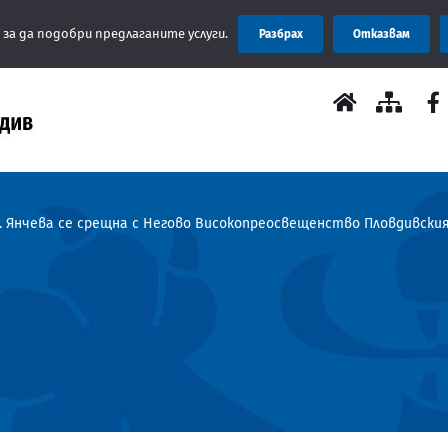
Съобщен
 за да подобри предлаганите услуги.
Разбрах
Отказвам
 Янчева се срещна с Негово Високопреосвещенство Пловдивски