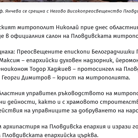
. Янчева се срещна с Негово Високопреосвещенство Плов
кият митрополит Николай прие днес областния
де в официалния салон на Пловдивската митропо
щнаха: Преосвещените епископи Белоградчишки П
аксим – епархийски духовен надзорник, йеромон
ноиконом Тодор Хаджиев – протосингел на Плов
ик Георги Димитров – юрист на митрополията.
ластния управител ръководството на митропол
ни дейности, както и с храмовото строителств
йствия на управниците за добруването на наро
м архипастиря на Пловдивска епархия и изрази г
 Пловдивската епархийска църква.