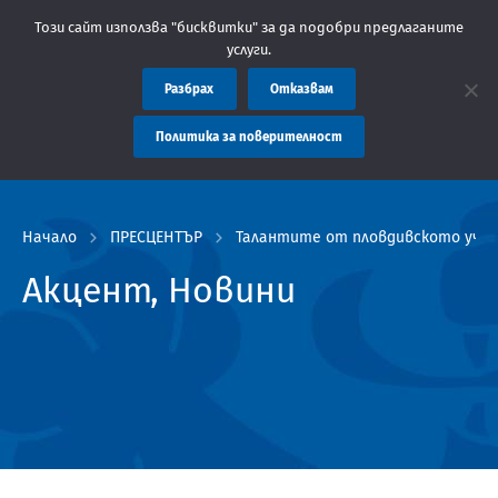
ластна администрация Пловдив препоръчва заплащането на такси
Този сайт използва "бисквитки" за да подобри предлаганите
услуги.
Разбрах
Отказвам
Политика за поверителност
Начало
ПРЕСЦЕНТЪР
Талантите от пловдивското учил
Акцент, Новини