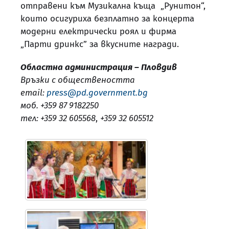
отправени към Музикална къща „Рунитон“,
които осигуриха безплатно за концерта
модерни електрически роял и фирма
„Парти дринкс” за вкусните награди.
Областна администрация – Пловдив
Връзки с обществеността
email:
press@pd.government.bg
моб. +359 87 9182250
тел: +359 32 605568
,
+359 32 605512