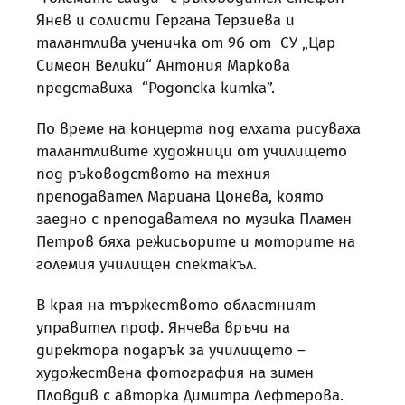
Янев и солисти Гергана Терзиева и
талантлива ученичка от 9б от СУ „Цар
Симеон Велики“ Антония Маркова
представиха “Родопска китка”.
По време на концерта под елхата рисуваха
талантливите художници от училището
под ръководството на техния
преподавател Мариана Цонева, която
заедно с преподавателя по музика Пламен
Петров бяха режисьорите и моторите на
големия училищен спектакъл.
В края на тържеството областният
управител проф. Янчева връчи на
директора подарък за училището –
художествена фотография на зимен
Пловдив с авторка Димитра Лефтерова.