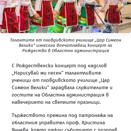
Талантите от пловдивското училище „Цар Симеон
Велики“ изнесоха впечатляващ концерт за
Рождество в Областна администрация
С Рождественски концерт под надслов
„Нарисувай ми песен“ талантливите
ученици от пловдивското училище „Цар
Симеон Велики“ зарадваха служителите и
гостите на Областна администрация в
навечерието на светлите празници.
Тържеството премина под патронажа на
областния управител проф. Христина
Янчева, която откри събитието с поздрав