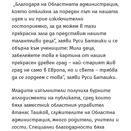
„Благодаря на Областната администрация,
която откликна за пореден път на нашата
идея и ни прие изключително
гостоприемно, за да можем в тази
прекрасна зала да представим нашите
талантливи деца“, заяви Руси Баташки и се
обърна към учениците: Мили деца,
забележете това е картина от нашия
прекрасен древен град – най-старият жив
град не само в Европа, но и света – трябва
да се гордеем с това“, заяви Руси Баташки.
Младите изпълнители получиха бурните
аплодисменти на публиката, сред които
бяха заместник областния управител
Атанас Ташков, служителите на Областна
администрация, много родители, учители и
гости. Специални благодарности бяха