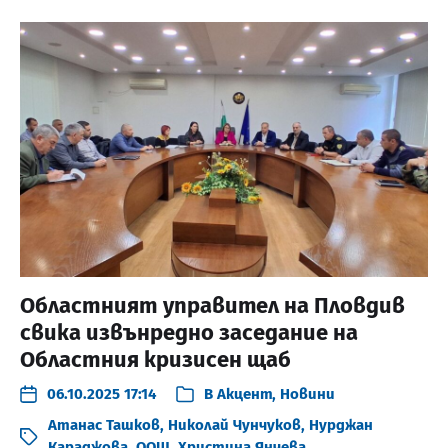
Областният управител на Пловдив
свика извънредно заседание на
Областния кризисен щаб
06.10.2025 17:14
В
Акцент
,
Новини
Атанас Ташков
,
Николай Чунчуков
,
Нурджан
Караджова
,
ООЩ
,
Христина Янчева