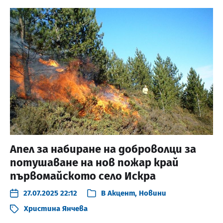
Апел за набиране на доброволци за
потушаване на нов пожар край
първомайското село Искра
27.07.2025 22:12
В
Акцент
,
Новини
Христина Янчева