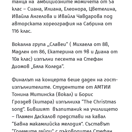
танца на амбициозните момичета от 5а
клас – Сиана, Илиана, Елеонора, Цветелина,
Ивайла Ангелова и Ивайла Чавдарова под
авторската хореография на Сабрина от
11б клас.
Вокална група ,,Славеи“ ( Михаела от 8в,
Мадлен от 8б, Екатерина от 9в и Диана от
10а клас) изпълни песента на Стефан
Диомов „Бяла Коледа“.
Финалът на концерта беше даден на гост-
изпълнителите. Студентите от АМТИИ
Тонина Митинска (вокал) и Борис
Гроздев (китара) изпълниха “The Christmas
song”. Бившият възпитаник на училището
– Пламен Даскалов представи на кавал
“Бавна макамлийска мелодия”. Съставът
“Големите гайди” с ръководител Стефан