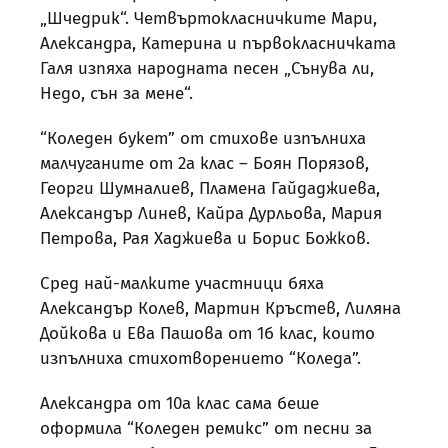
„Шчедрик“. Четвъртокласничките Мари,
Александра, Катерина и първокласничката
Галя изпяха народната песен „Сънува ли,
Недо, сън за мене“.
“Коледен букет” от стихове изпълниха
малчуганите от 2а клас – Боян Порязов,
Георги Шумналиев, Пламена Гайдаджиева,
Александър Линев, Кайра Дурльова, Мария
Петрова, Рая Хаджиева и Борис Божков.
Сред най-малките участници бяха
Александър Колев, Мартин Кръстев, Лиляна
Дойкова и Ева Пашова от 1б клас, които
изпълниха стихотворението “Коледа”.
Александра от 10а клас сама беше
оформила “Коледен ремикс” от песни за