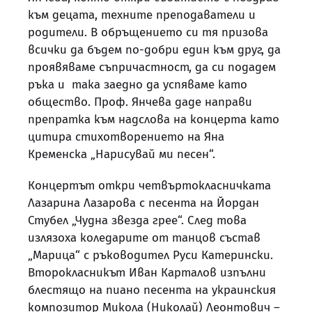
към децата, техните преподаватели и
родители. В обръщението си тя призова
всички да бъдем по-добри един към друг, да
проявяваме съпричастност, да си подадем
ръка и така заедно да успяваме като
общество. Проф. Янчева даде направи
препратка към надслова на концерта като
цитира стихотворението на Яна
Кременска „Нарисувай ми песен“.
Концертът откри четвъртокласничката
Лазарина Лазарова с песента на Йордан
Стубел „Чудна звезда грее“. След това
излязоха коледарите от танцов състав
„Марица“ с ръководител Руси Катерински.
Второкласникът Иван Карталов изпълни
блестящо на пиано песента на украинския
композитор Микола (Николай) Леонтович –