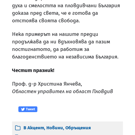
духа и смелостта на пловдивчани България
доказа пред света, че е готова да
отстоява своята свобода.
Нека примерът на нашите предци
продължава да ни вдъхновява да пазим
постигнатото, да работим за
благоденствието на независима България.
Честит празник!
Проф. д-р Христина Янчева,
Областен управител на област Пловдив
Tweet
В
Акцент
,
Новини
,
Обръщения