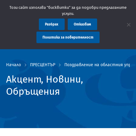
ие: Областна администрация Пловдив препоръчва заплащането на
Този сайт използва "бисквитки" за да подобри предлаганите
услуги.
Разбрах
Отказвам
Политика за поверителност
Начало
ПРЕСЦЕНТЪР
Поздравление на областния управ
Акцент, Новини,
Обръщения