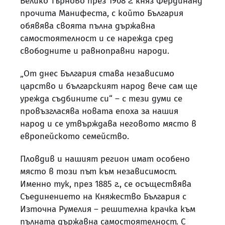
Велико Търново през 1908 г. княз Фердинанд
прочита Манифеста, с който България
обявява своята пълна държавна
самостоятелност и се нарежда сред
свободните и равноправни народи.
„От днес България става независимо
царство и българският народ вече сам ще
урежда съдбините си“ – с тези думи се
провъзгласява новата епоха за нашия
народ и се утвърждава неговото място в
европейското семейство.
Пловдив и нашият регион имат особено
място в този път към независимост.
Именно тук, през 1885 г., се осъществява
Съединението на Княжество България с
Източна Румелия – решителна крачка към
пълната държавна самостоятелност. С