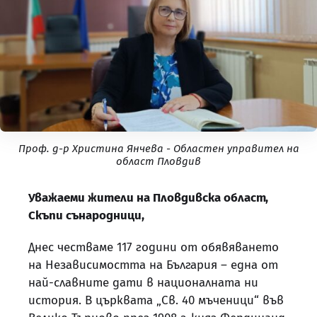
Проф. д-р Христина Янчева - Oбластен управител на
област Пловдив
Уважаеми жители на Пловдивска област,
Скъпи сънародници,
Днес честваме 117 години от обявяването
на Независимостта на България – една от
най-славните дати в националната ни
история. В църквата „Св. 40 мъченици“ във