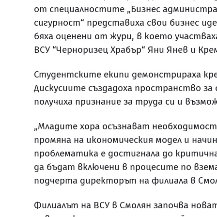
от специалностите „Бизнес администра
сигурност“ представиха свои бизнес ид
бяха оценени от жури, в което участва
ВСУ “Черноризец Храбър“ Яни Янев и Кр
Студентските екипи демонстрираха кр
Дискусиите създадоха пространство за о
получиха признание за труда си и възмо
„Младите хора осъзнават необходимост
промяна на икономическия модел и начи
проблематика е достигнала до критична
да бъдат включени в процесите по взема
подчерта директорът на филиала в Смол
Филиалът на ВСУ в Смолян започва нова