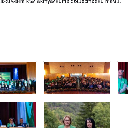
нгажимент към актуалните обществени теми.