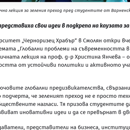
ична лекция за зеления преход пред студентите от Варнен
редставиха свои идеи в подкрепа на каузата за
рситет „Черноризец Храбър“ в Смолян откри вче
мата „Глобални проблеми на съвременността в 
ичната лекция на проф. д-р Христина Янчева – 
остта от устойчиви политики и активното учас
лючовите глобални предизвикателства, свързан
о подчерта, че зеленият преход не е просто те
бществените нагласи. Тя призова студентите д
азвиват иновативни идеи и да се превърнат в д
даватели, представители на бизнеса, институ