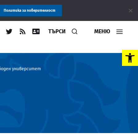
ние: Областна администрация Пловдив препоръчва заплащането н
Политика за поверителност
ТЪРСИ
МЕНЮ
Open toolbar
ободен университет