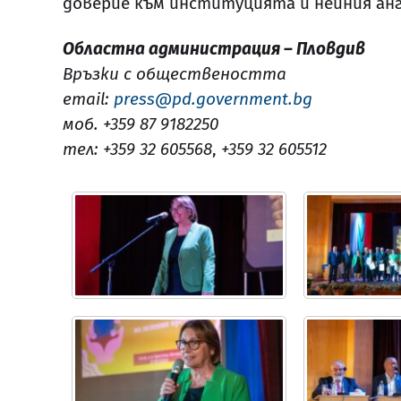
доверие към институцията и нейния а
Областна администрация – Пловдив
Връзки с обществеността
email:
press@pd.government.bg
моб. +359 87 9182250
тел: +359 32 605568
,
+359 32 605512