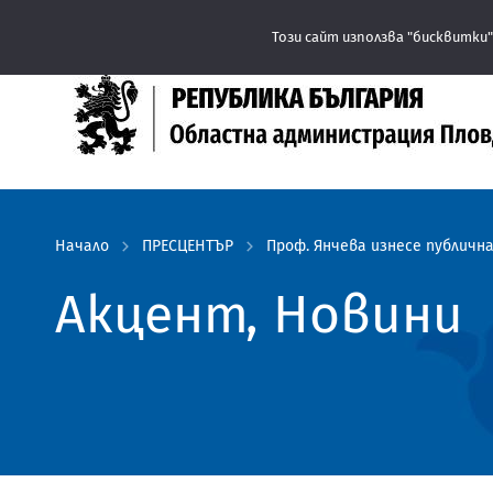
Този сайт използва "бисквитки"
Начало
ПРЕСЦЕНТЪР
Проф. Янчева изнесе публичн
Акцент, Новини