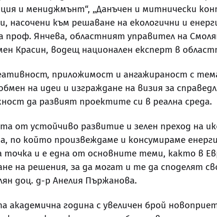
ция и мениджмънт“, „Данъчен и митнически кон
еи, насочени към решаване на екологични и ене
ха проф. Янчева, областният управител на Смол
емен Красин, водещ национален експерт в облас
еативност, приложимост и ангажираност с тем
бмен на идеи и изграждане на визия за справед
жност да развият проектите си в реална среда.
та от устойчиво развитие и зелен преход на и
на, по който произвеждаме и консумираме енерг
 точка и е една от основните теми, както в Ев
не на решения, за да могат и те да споделят с
ян доц. д-р Анелия Пържанова.
та академична година с увеличен брой новоприе