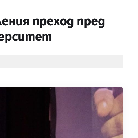
ления преход пред
верситет