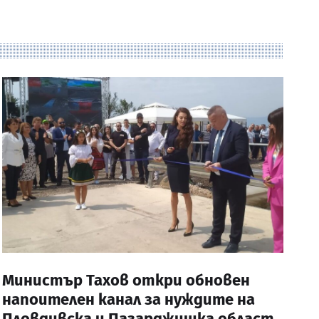
Министър Тахов откри обновен
напоителен канал за нуждите на
Пловдивска и Пазарджишка област