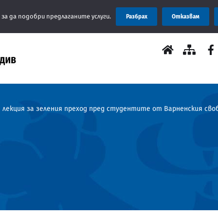
Съобще
 за да подобри предлаганите услуги.
Разбрах
Отказвам
а лекция за зеления преход пред студентите от Варненския св