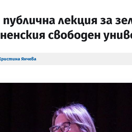
 публична лекция за зе
ненския свободен уни
Христина Янчева