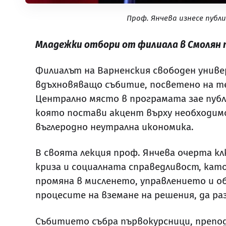
Проф. Янчева изнесе публ
Младежки отбори от филиала в Смолян п
Филиалът на Варненския свободен униве
вдъхновяващо събитие, посветено на те
Централно място в програмата зае публ
която постави акцент върху необходим
въглеродно неутрална икономика.
В своята лекция проф. Янчева очерта к
криза и социалната справедливост, кат
промяна в мисленето, управлението и о
процесите на вземане на решения, да р
Събитието събра първокурсници, препо