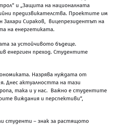
трол“ и „Защита на националната
ргийни предизвикателства. Проектите им
ян Захари Сираков, вицепрезидентът на
тта на енергетиката.
ата за устойчивото бъдеще.
лив енергиен преход. Студентите
кономиката. Назрява нуждата от
ия. Днес актуалността на тази
ропа, така и у нас. Важно е студентите
воите виждания и перспективи“,
ти студенти – знак за растящото