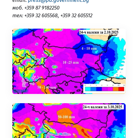
email:
press@pd.government.bg
моб. +359 87 9182250
тел: +359 32 605568
,
+359 32 605512