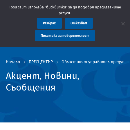
ластна администрация Пловдив препоръчва заплащането на такси
Този сайт използва "бисквитки" за да подобри предлаганите
услуги.
Разбрах
Отказвам
Политика за поверителност
Начало
ПРЕСЦЕНТЪР
Областният управител предупред
Акцент, Новини,
Съобщения