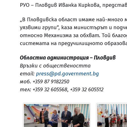
РУО – Пловдив Иванка Киркова, предст
„В Пловдивска област имаме най-много м
уязвими групи“, каза министърът и под
относно Механизма за обхват. Той благ
системата на предучилищното образова
Областна администрация – Пловдив
Връзки с обществеността
email:
press@pd.government.bg
моб. +359 87 9182250
тел: +359 32 605568
,
+359 32 605512