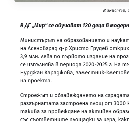
Министър, 
В ДГ „Мир“ се обучават 120 деца в модер
Министърът на образованието и наукат
на Асеновград д-р Христо Грудев открих
3,9 млн. лева по първото издание на пр
се изпълнява в периода 2020-2025 г. Н
Нурджан Караджова, заместник-кметове
на проекта.
Строежът и обзавеждането на сградата, в
разгърнатата застроена площ от 3000 кв
такива за провеждане на активен образ
със съответните площадки за игра, какт