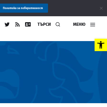
ие: Областна администрация Пловдив препоръчва заплащането на
Политика за поверителност
ТЪРСИ
МЕНЮ
Open toolbar