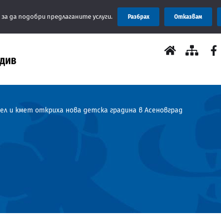
Съобщен
 за да подобри предлаганите услуги.
Разбрах
Отказвам
л и кмет откриха нова детска градина в Асеновград