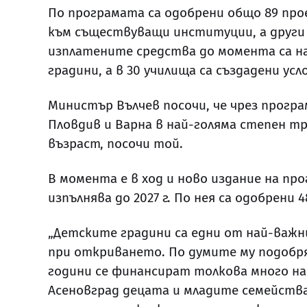
По програмата са одобрени общо 89 прое
към съществуващи институции, а други –
изплатените средства до момента са над
градини, а в 30 училища са създадени ус
Министър Вълчев посочи, че чрез програ
Пловдив и Варна в най-голяма степен т
възраст, посочи той.
В момента е в ход и ново издание на пр
изпълнява до 2027 г. По нея са одобрени 
„Детските градини са едни от най-важ
при откриването. По думите му подобр
години се финансират толкова много на 
Асеновград децата и младите семейства 