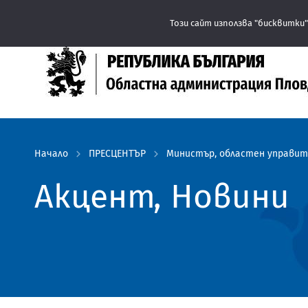
Този сайт използва "бисквитки"
Начало
ПРЕСЦЕНТЪР
Министър, областен управите
Акцент, Новини