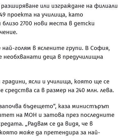
 разширяване или изграждане на филиали
 49 проекта на училища, като
 близо 2700 нови места в детски
чение.
най-голям в яслените групи. В София,
ме необхванати деца в предучилищна
 градини, ясли и училища, която ще се
 средства са в размер на 240 млн. лева.
 започва бъдещето“, каза министърът
итет на МОН и затова през последните
едата. „Радвам се да видя, че в
 която може да претендира за най-