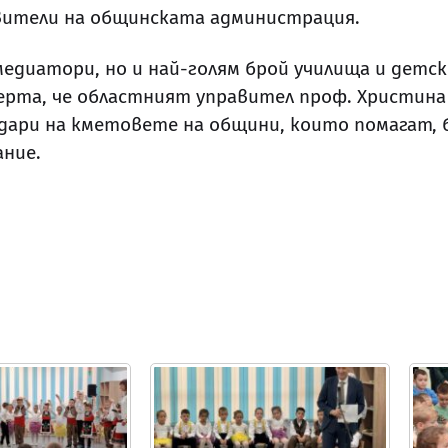
авители на общинската администрация.
едиатори, но и най-голям брой училища и детск
черта, че областният управител проф. Христина
одари на кметовете на общини, които помагат,
ние.