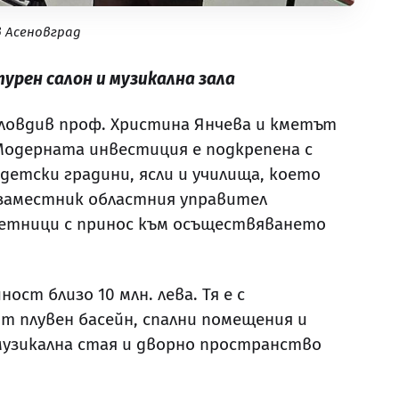
 Асеновград
турен салон и музикална зала
ловдив проф. Христина Янчева и кметът
 Модерната инвестиция е подкрепена с
 детски градини, ясли и училища, което
и заместник областния управител
ветници с принос към осъществяването
ст близо 10 млн. лева. Тя е с
т плувен басейн, спални помещения и
 музикална стая и дворно пространство