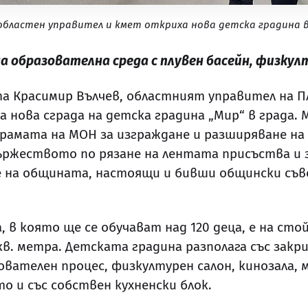
областен управител и кмет откриха нова детска градина в
на образователна среда с плувен басейн, физкул
а Красимир Вълчев, областният управител на П
а нова сграда на детска градина „Мир“ в града.
ограмата на МОН за изграждане и разширяване на
а тържеството по рязане на лентата присъства 
 на общината, настоящи и бивши общински съ
 която ще се обучават над 120 деца, е на стойно
. метра. Детската градина разполага със закри
ователен процес, физкултурен салон, кинозала,
о и със собствен кухненски блок.