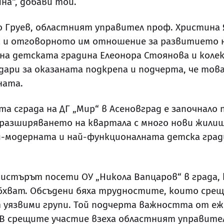
на“, добави той.
 Груев, областният управител проф. Христина 
 и отговорното им отношение за развитието н
 на детската градина Елеонора Стоянова и коле
дари за оказаната подкрепа и подчерта, че тов
ната.
 сграда на ДГ „Мир“ в Асеновград е започнало п
разширяването на квартала с много нови жилищ
ай-модерната и най-функционалната детска гради
истърът посети ОУ „Никола Вапцаров“ в града,
бхват. Обсъдени бяха трудностите, които сре
 уязвими групи. Той подчерта важността от еж
В срещите участие взеха областният управител