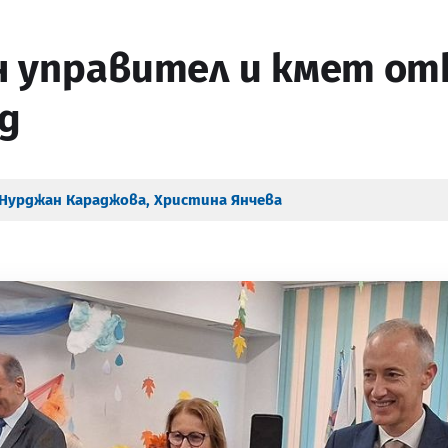
 управител и кмет от
д
Нурджан Караджова
,
Христина Янчева