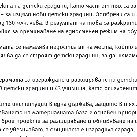
кта на детски градини, като част от тях са за
 за изцяло нови детски градини. Одобрени са и
 160 млн. лева. В резултат на това са разкрити
ловия за преминаване на едносменен режим на обу
мата се намалява недостигът на места, който е 
рябва да се строят детски градини, за да няма
ограмата за изграждане и разширяване на детски
48 детски градини и 43 училища, като осигурените
ните институции в една държава, защото в тях
яването на материалната база е основен приор
брой проекти за разширяване и обновяване на ср
се увеличават, а общината е изградила сграда,