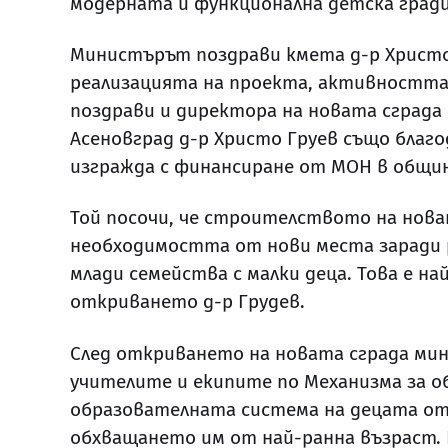
модерната и функционална детска гради
Министърът поздрави кмета д-р Христо
реализацията на проекта, активността
поздрави и директора на новата сграда
Асеновград д-р Христо Груев също благо
изгражда с финансиране от МОН в общи
Той посочи, че строителството на новата
необходимостта от нови места заради 
млади семейства с малки деца. Това е н
откриването д-р Грудев.
След откриването на новата сграда мин
учителите и екипите по Механизма за о
образователната система на децата от
обхващането им от най-ранна възраст. 