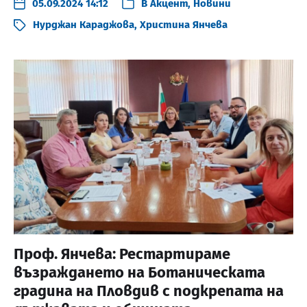
05.09.2024 14:12
В
Акцент
,
Новини
Нурджан Караджова
,
Христина Янчева
Проф. Янчева: Рестартираме
възраждането на Ботаническата
градина на Пловдив с подкрепата на