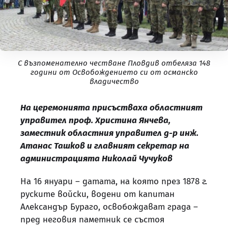
С възпоменателно честване Пловдив отбеляза 148
години от Освобождението си от османско
владичество
На церемонията присъстваха областният
управител проф. Христина Янчева,
заместник областния управител д-р инж.
Атанас Ташков и главният секретар на
администрацията Николай Чучуков
На 16 януари – датата, на която през 1878 г.
руските войски, водени от капитан
Александър Бураго, освобождават града –
пред неговия паметник се състоя