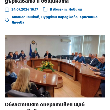
държавата и общината
24.07.2024 16:17
В
Акцент
,
Новини
Атанас Ташков
,
Нурджан Караджова
,
Христина
Янчева
Областният оперативен щаб