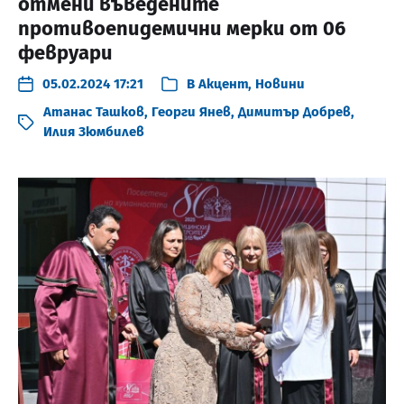
отмени въведените
противоепидемични мерки от 06
февруари
05.02.2024 17:21
В
Акцент
,
Новини
Атанас Ташков
,
Георги Янев
,
Димитър Добрев
,
Илия Зюмбилев