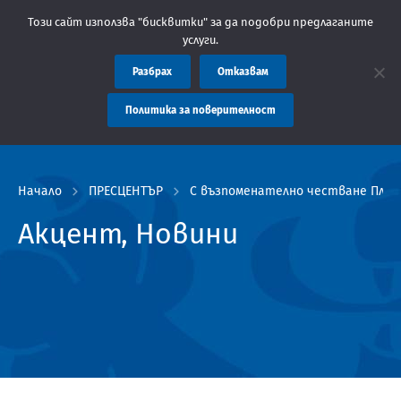
бластна администрация Пловдив препоръчва заплащането на такс
Този сайт използва "бисквитки" за да подобри предлаганите
услуги.
Разбрах
Отказвам
Политика за поверителност
Начало
ПРЕСЦЕНТЪР
С възпоменателно честване Плов
Акцент, Новини