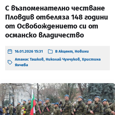
С възпоменателно честване
Пловдив отбеляза 148 години
от Освобождението си от
османско владичество
16.01.2026 15:31
В
Акцент
,
Новини
Атанас Ташков
,
Николай Чунчуков
,
Христина
Янчева