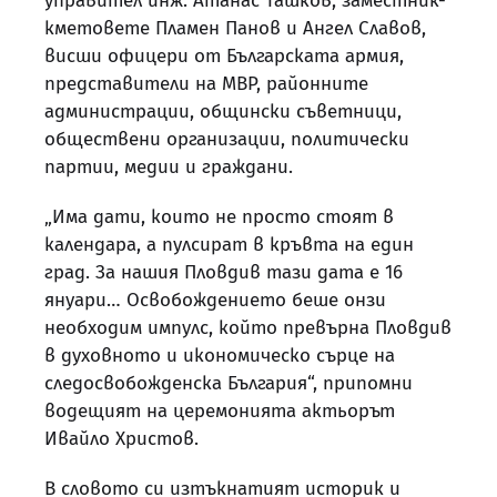
управител инж. Атанас Ташков, заместник-
кметовете Пламен Панов и Ангел Славов,
висши офицери от Българската армия,
представители на МВР, районните
администрации, общински съветници,
обществени организации, политически
партии, медии и граждани.
„Има дати, които не просто стоят в
календара, а пулсират в кръвта на един
град. За нашия Пловдив тази дата е 16
януари… Освобождението беше онзи
необходим импулс, който превърна Пловдив
в духовното и икономическо сърце на
следосвобожденска България“, припомни
водещият на церемонията актьорът
Ивайло Христов.
В словото си изтъкнатият историк и