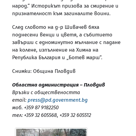
народ.“ Историкът призова за смирение и
признателност към загиналите воини.
След словото на д-р Шивачев бяха
поднесени венци и цветя, а събитието
завърши с едноминутно мълчание с падане
на колене, изпълнение на Химна на
Република България и „Ботев марш“.
Снимки: Община Пловдив
Областна администрация – Пловдив
Връзки с обществеността
email:
press@pd.government.bg
моб. +359 87 9182250
тел: +359 32 605568
,
+359 32 605512