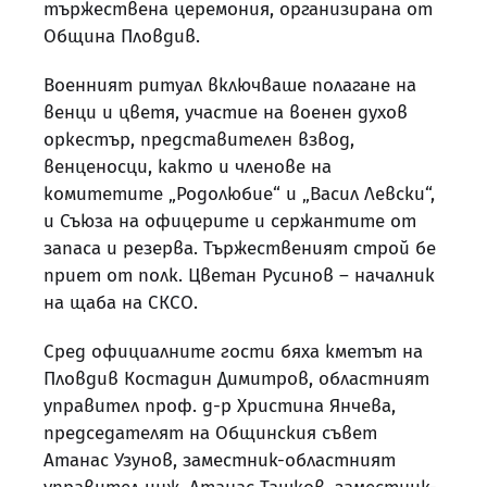
тържествена церемония, организирана от
Община Пловдив.
Военният ритуал включваше полагане на
венци и цветя, участие на военен духов
оркестър, представителен взвод,
венценосци, както и членове на
комитетите „Родолюбие“ и „Васил Левски“,
и Съюза на офицерите и сержантите от
запаса и резерва. Тържественият строй бе
приет от полк. Цветан Русинов – началник
на щаба на СКСО.
Сред официалните гости бяха кметът на
Пловдив Костадин Димитров, областният
управител проф. д-р Христина Янчева,
председателят на Общинския съвет
Атанас Узунов, заместник-областният