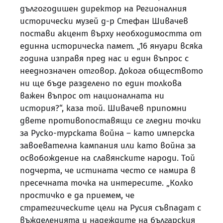
дългогодишен директор на Регионалния
исторически музей д-р Стефан Шивачев
постави акцент върху необходимостта от
единна историческа памет. „16 януари всяка
година изправя пред нас и един въпрос с
нееднозначен отговор. Докога обществото
ни ще бъде разделено по един толкова
важен въпрос от националната ни
история?“, каза той. Шивачев припомни
двете противопоставящи се гледни точки
за Руско-турската война – като имперска
завоевателна кампания или като война за
освобождение на славянските народи. Той
подчерта, че истината често се намира в
пресечната точка на интересите. „Колко
простичко е да приемем, че
стратегическите цели на Русия съвпадат с
въжделенията и надеждите на българския