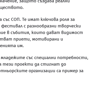
начение, защото създава реални
бществото.
със СОП. Те имат ключова роля за
 фестивал с разнообразни творчески
тие в събития, които дават видимост
встват приети, мотивирани и
ченията им.
 младежите със специални потребности,
а тези проекти да стигнат до
артньорските организации са пример за