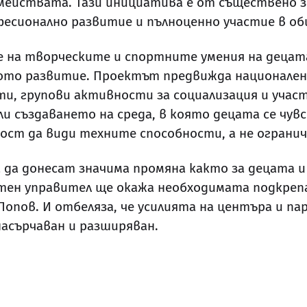
емействата. Тази инициатива е от съществено з
есионално развитие и пълноценно участие в о
 на творческите и спортните умения на децата 
ото развитие. Проектът предвижда национален
и, групови активности за социализация и учас
и създаването на среда, в която децата се чу
ст да види техните способности, а не ограни
да донесат значима промяна както за децата и
стен управител ще окажа необходимата подкреп
 Попов. И отбеляза, че усилията на центъра и п
насърчаван и разширяван.