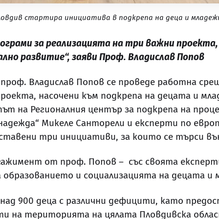
овдив стартира инициатива в подкрепа на деца и младеж
рограми за реализацията на три важни проекта
ално развитие“, заяви Проф. Владислав Попов
проф. Владислав Попов се проведе работна сре
оекта, насочени към подкрепа на децата и мла
ът на Регионалния център за подкрепа на проц
надежда“ Микеле Санторели и експерти по евро
ставени три инициативи, за които се търси въ
гажимент от проф. Попов – със своята експерт
 образованието и социализацията на децата и 
над 900 деца с различни дефицити, като предос
и на територията на цялата Пловдивска облас