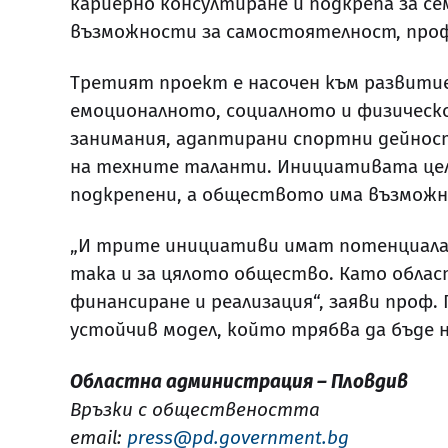
кариерно консултиране и подкрепа за с
възможности за самостоятелност, проф
Третият проект е насочен към развитие
емоционалното, социалното и физическ
занимания, адаптирани спортни дейност
на техните таланти. Инициативата цел
подкрепени, а обществото има възможно
„И трите инициативи имат потенциала 
така и за цялото общество. Като обла
финансиране и реализация“, заяви проф.
устойчив модел, който трябва да бъде 
Областна администрация – Пловдив
Връзки с обществеността
email:
press@pd.government.bg