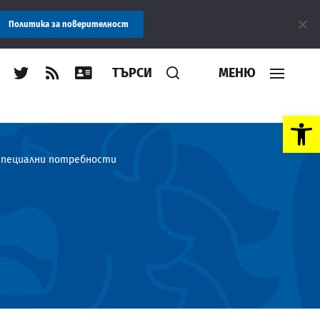
бластна администрация Пловдив препоръчва заплащането на такс
Политика за поверителност
ТЪРСИ
МЕНЮ
Open toolbar
 специални потребности