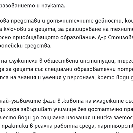
азованието и науката.
ва представи и допълнителните дейности, кои
 ключови за децата, за разширяване на технит
но приобщаващото образование. Д-р Стоилова
ропейски средства.
на служители в обществени институции, търговс
да за децата със специални образователни пот
а на знания и умения у персонала, което води 
 най-уязвимите фази в живота на младежите съ
ади хора завършват училище без достатъчно пра
 често води до социална изолация и ниска зает
, практики в реална работна среда, партньорст