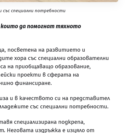
и със специални потребности
, които да помогнат тяхното
ща, посветена на развитието и
дите хора със специални образователни
еса на приобщаващо образование,
пейски проекти в сферата на
ншно финансиране.
иза и в качеството си на представител
младежите със специални потребности.
тавя специализирана подкрепа,
т. Неговата издръжка е изцяло от