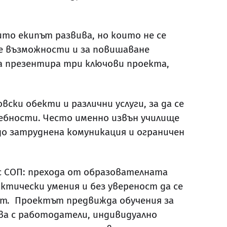
то екипът развива, но които не се
е възможности и за повишаване
 презентира три ключови проекта,
ки обекти и различни услуги, за да се
ребности. Често именно извън училище
до затруднена комуникация и ограничен
с СОП: прехода от образователната
ктически умения и без увереност да се
ост. Проектът предвижда обучения за
ва с работодатели, индивидуално