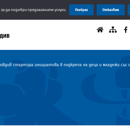
Съобщение: О
 за да подобри предлаганите услуги.
Разбрах
Отказвам
овдив стартира инициатива в подкрепа на деца и младежи със