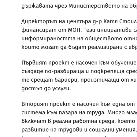
държавата чрез Министерството на обр
Директорът на центъра д-р Катя Стоило
финансират от МОН. Тези инициативи са
информираността на обществото относ
които могат да бъдат реализирани с ев
Първият проект е насочен към обучение 
създаде по-разбираща и подкрепяща сре
те срещат бариери, произтичащи от липс
достъп до услуги.
Вторият проект е насочен към една от
система към пазара на труда. Много мл
включат в реална работна среда, което
развитие на трудови и социални умения