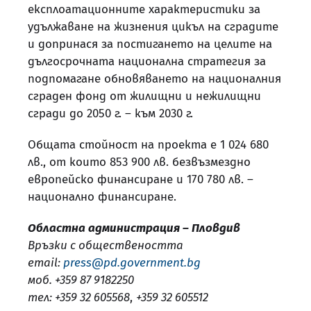
експлоатационните характеристики за
удължаване на жизнения цикъл на сградите
и допринася за постигането на целите на
дългосрочната национална стратегия за
подпомагане обновяването на националния
сграден фонд от жилищни и нежилищни
сгради до 2050 г. – към 2030 г.
Общата стойност на проекта е 1 024 680
лв., от които 853 900 лв. безвъзмездно
европейско финансиране и 170 780 лв. –
национално финансиране.
Областна администрация – Пловдив
Връзки с обществеността
email:
press@pd.government.bg
моб. +359 87 9182250
тел: +359 32 605568
,
+359 32 605512