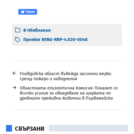
Tweet
В
Обявления
Проект №BG-RRP-4.020-0048
←
Пловдивска област въвежда засилени мерки
срещу пожари и наводнения
→
Областната епизоотична комисия: Полагат се
всички усилия за овладяване на шарката по
дребните преживни животни в Първомайско
СВЪРЗАНИ