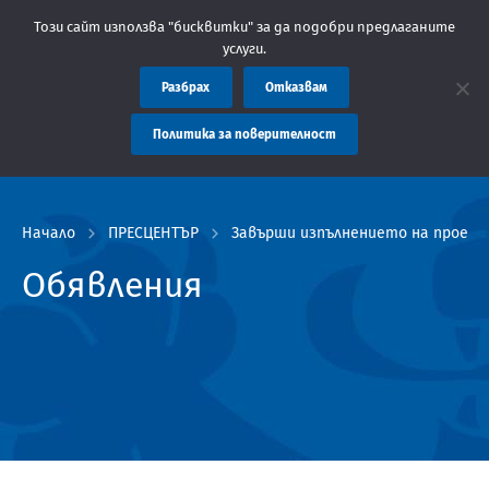
ие: Областна администрация Пловдив препоръчва заплащането на
Този сайт използва "бисквитки" за да подобри предлаганите
услуги.
Разбрах
Отказвам
Политика за поверителност
Начало
ПРЕСЦЕНТЪР
Завърши изпълнението на проект
Обявления