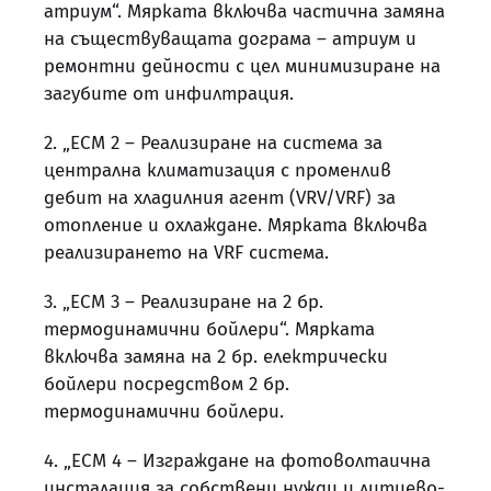
атриум“. Мярката включва частична замяна
на съществуващата дограма – атриум и
ремонтни дейности с цел минимизиране на
загубите от инфилтрация.
2. „ЕСМ 2 – Реализиране на система за
централна климатизация с променлив
дебит на хладилния агент (VRV/VRF) за
отопление и охлаждане. Мярката включва
реализирането на VRF система.
3. „ЕСМ 3 – Реализиране на 2 бр.
термодинамични бойлери“. Мярката
включва замяна на 2 бр. електрически
бойлери посредством 2 бр.
термодинамични бойлери.
4. „ЕСМ 4 – Изграждане на фотоволтаична
инсталация за собствени нужди и литиево-