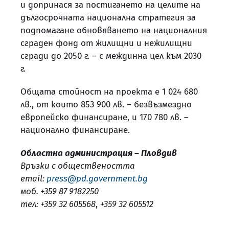
и допринася за постигането на целите на
дългосрочната национална стратегия за
подпомагане обновяването на националния
сграден фонд от жилищни и нежилищни
сгради до 2050 г. – с междинна цел към 2030
г.
Общата стойност на проекта е 1 024 680
лв., от които 853 900 лв. – безвъзмездно
европейско финансиране, и 170 780 лв. –
национално финансиране.
Областна администрация – Пловдив
Връзки с обществеността
email:
press@pd.government.bg
моб. +359 87 9182250
тел: +359 32 605568
,
+359 32 605512