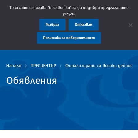
е: Областна администрация Пловдив препоръчва заплащането на 
Този сайт използва "бисквитки" за да подобри предлаганите
услуги.
Разбрах
Отказвам
Политика за поверителност
Начало
ПРЕСЦЕНТЪР
Финализирани са всички дейност
Обявления