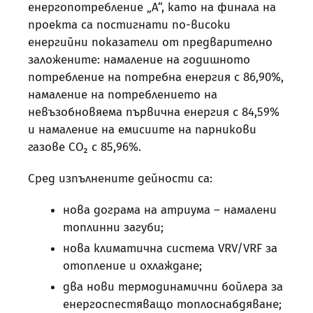
енергопотребление „А“, като на финала на
проекта са постигнати по‑високи
енергийни показатели от предварително
заложените: намаление на годишното
потребление на потребна енергия с 86,90%,
намаление на потреблението на
невъзобновяема първична енергия с 84,59%
и намаление на емисиите на парникови
газове CO₂ с 85,96%.
Сред изпълнените дейности са:
нова дограма на атриума – намалени
топлинни загуби;
нова климатична система VRV/VRF за
отопление и охлаждане;
два нови термодинамични бойлера за
енергоспестяващо топлоснабдяване;