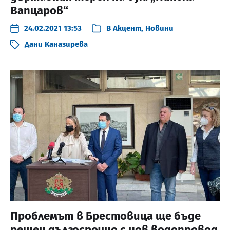
Вапцаров“
24.02.2021 13:53
В
Акцент
,
Новини
Дани Каназирева
Проблемът в Брестовица ще бъде
решен дългосрочно с нов водопровод