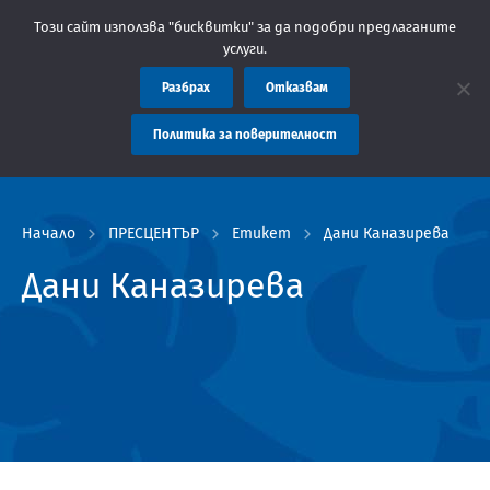
Съобщение: Областна администрация Пловдив препоръчва
Този сайт използва "бисквитки" за да подобри предлаганите
услуги.
Разбрах
Отказвам
Политика за поверителност
Начало
ПРЕСЦЕНТЪР
Етикет
Дани Каназирева
Дани Каназирева