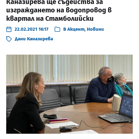
Каназирева ще съдейства за
изграждането на водопровод в
квартал на Стамболийски
22.02.2021 16:17
В
Акцент
,
Новини
Дани Каназирева