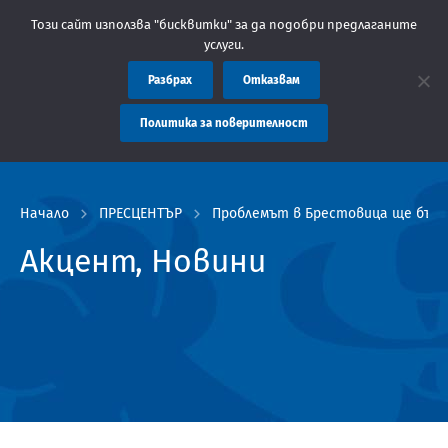
Областна администрация Пловдив препоръчва заплащането на так
Този сайт използва "бисквитки" за да подобри предлаганите
услуги.
Разбрах
Отказвам
Политика за поверителност
Начало
ПРЕСЦЕНТЪР
Проблемът в Брестовица ще бъде
Акцент, Новини