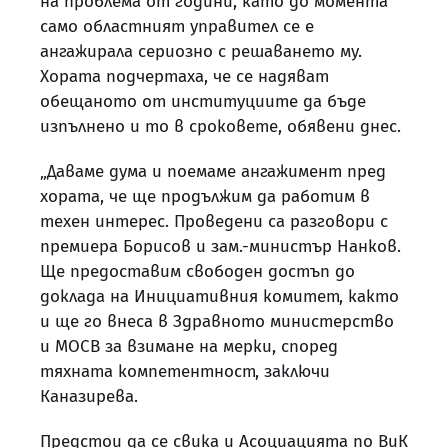
на проблема от години, като до момента
само областният управител се е
ангажирала сериозно с решаването му.
Хората подчертаха, че се надяват
обещаното от институциите да бъде
изпълнено и то в сроковете, обявени днес.
„Даваме дума и поемаме ангажимент пред
хората, че ще продължим да работим в
техен интерес. Проведени са разговори с
премиера Борисов и зам.-министър Нанков.
Ще предоставим свободен достъп до
доклада на Инициативния комитет, както
и ще го внеса в Здравното министерство
и МОСВ за взимане на мерки, според
тяхната компетентност, заключи
Каназирева.
Предстои да се свика и Асоциацията по ВиК