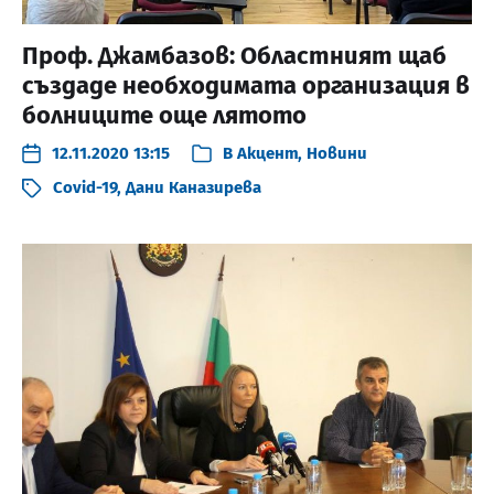
Проф. Джамбазов: Областният щаб
създаде необходимата организация в
болниците още лятото
12.11.2020 13:15
В
Акцент
,
Новини
Covid-19
,
Дани Каназирева