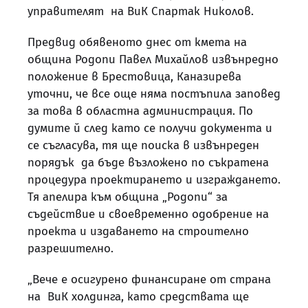
управителят на ВиК Спартак Николов.
Предвид обявеното днес от кмета на
община Родопи Павел Михайлов извънредно
положение в Брестовица, Каназирева
уточни, че все още няма постъпила заповед
за това в областна администрация. По
думите й след като се получи документа и
се съгласува, тя ще поиска в извънреден
порядък да бъде възложено по съкратена
процедура проектирането и изграждането.
Тя апелира към община „Родопи“ за
съдействие и своевременно одобрение на
проекта и издаването на строително
разрешително.
„Вече е осигурено финансиране от страна
на ВиК холдинга, като средствата ще