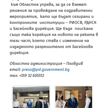
към Областна управа, за да се вземат
решения за провеждане на оздравителни
мероприятия, като ще бъдат сезирани и
контролните институции – РИОСВ, РДНСК
и Басейнова дирекция. Ще бъде поискана
също така корекция на нивото на реката в
тази част, което става с изменение на
издаденото разрешително от Басейнова
дирекция.
Областна администрация – Пловдив
email:
press@pd.government.bg
тел: +359 32 605512