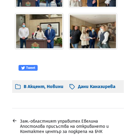
Tweet
В
Акцент
,
Новини
Дани Каназирева
←
Зам.-областният управител Евелина
Апостолова присъства на откриването и
Контактен център за подкрепа на БЧК