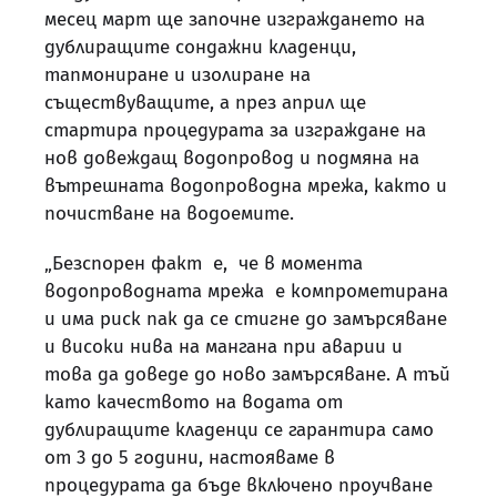
месец март ще започне изграждането на
дублиращите сондажни кладенци,
тапмониране и изолиране на
съществуващите, а през април ще
стартира процедурата за изграждане на
нов довеждащ водопровод и подмяна на
вътрешната водопроводна мрежа, както и
почистване на водоемите.
„Безспорен факт е, че в момента
водопроводната мрежа е компрометирана
и има риск пак да се стигне до замърсяване
и високи нива на мангана при аварии и
това да доведе до ново замърсяване. А тъй
като качеството на водата от
дублиращите кладенци се гарантира само
от 3 до 5 години, настояваме в
процедурата да бъде включено проучване