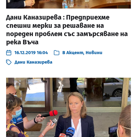
Дани Каназирева : Предприехме
спешни мерки за решаване на
пореден проблем със замърсяване на
река Въча
16.12.2019 16:04
В
Акцент
,
Новини
Дани Каназирева