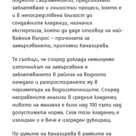
водното съоръжението, предизвикало
заблатяване и гнилостни процеси, което е
и в непосредствена близост до
сондажните кладенци, назначих
експертиза, която да даде отговор на най-
важния въпрос – причината за
замърсяването, припомни Каназирева.
Тя съобщи, че според доклада неминуемо
източникът на замърсяване е
заблатяването в района на водното
огледало и разпростирането му в
периметъра на водоизточниците. Според
направените анализи в средния кладенец
нивото на мангана е било над 100 пъти над
допустимата норма. Сега този кладенец е
изолиран и е вече е изграден дублиращ.
По думите на Каназирева в рамките на