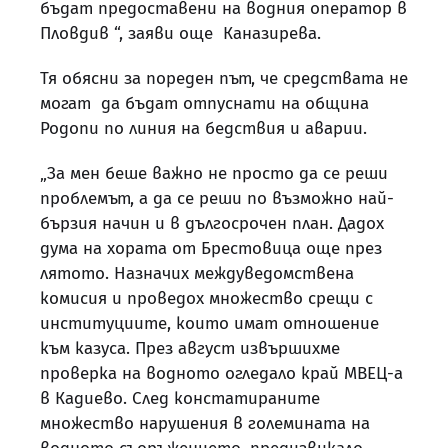
бъдат предоставени на водния оператор в
Пловдив “, заяви още Каназирева.
Тя обясни за пореден път, че средствата не
могат да бъдат отпуснати на община
Родопи по линия на бедствия и аварии.
„За мен беше важно не просто да се реши
проблемът, а да се реши по възможно най-
бързия начин и в дългосрочен план. Дадох
дума на хората от Брестовица още през
лятото. Назначих междуведомствена
комисия и проведох множество срещи с
институциите, които имат отношение
към казуса. През август извършихме
проверка на водното огледало край МВЕЦ-а
в Кадиево. След констатираните
множество нарушения в големината на