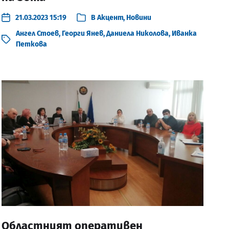
21.03.2023 15:19
В
Акцент
,
Новини
Ангел Стоев
,
Георги Янев
,
Даниела Николова
,
Иванка
Петкова
Областният оперативен