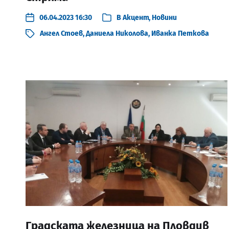
06.04.2023 16:30
В
Акцент
,
Новини
Ангел Стоев
,
Даниела Николова
,
Иванка Петкова
Градската железница на Пловдив