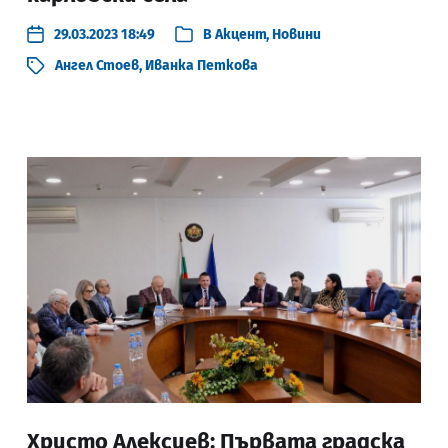
29.03.2023 18:49
В
Акцент
,
Новини
Ангел Стоев
,
Иванка Петкова
Христо Алексиев: Първата градска