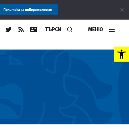
Съобщение: Областна администрация Пловдив препоръчва за
Политика за поверителност
ТЪРСИ
МЕНЮ
Open toolbar