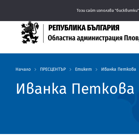
Този сайт използва "бисквитки"
Начало
ПРЕСЦЕНТЪР
Етикет
Иванка Петкова
Иванка Петкова