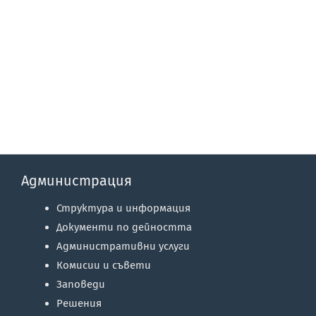
Администрация
Структура и информация
Документи по дейността
Административни услуги
Комисии и съвети
Заповеди
Решения