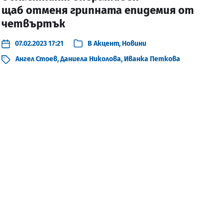
щаб отменя грипната епидемия от
четвъртък
07.02.2023 17:21
В
Акцент
,
Новини
Ангел Стоев
,
Даниела Николова
,
Иванка Петкова