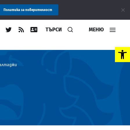
ение: Областна администрация Пловдив препоръчва заплащането
Политика за поверителност
ТЪРСИ
МЕНЮ
Open toolbar
Балтаджи