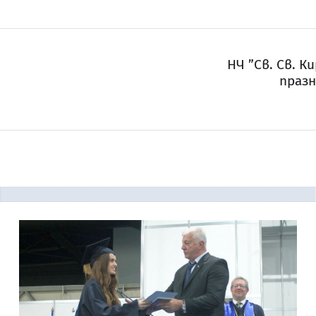
НЧ ”Св. Св. К
празн