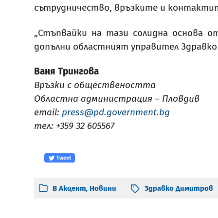
сътрудничество, връзките и контактит
„Стъпвайки на тази солидна основа о
допълн
и областният управител
Здравко
Ваня Трингова
Връзки с обществеността
Областна администрация – Пловдив
email:
press@pd.government.bg
тел: +359 32 605567
Tweet
В
Акцент
,
Новини
Здравко Димитров