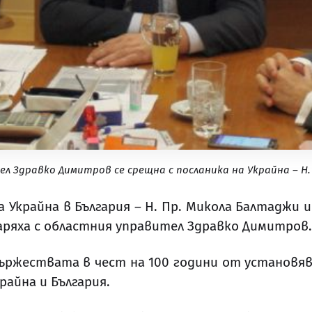
 Здравко Димитров се срещна с посланика на Украйна – Н
 Украйна в България – Н. Пр. Микола Балтаджи 
аряха с областния управител Здравко Димитров.
тържествата в чест на 100 години от установя
айна и България.