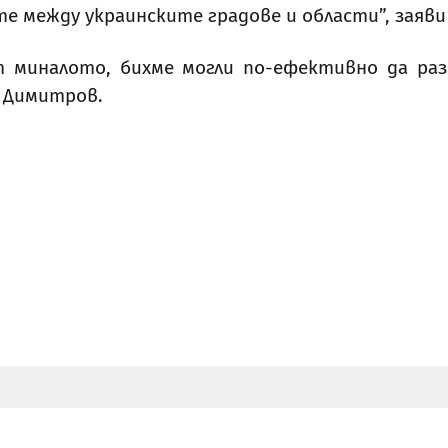
е между украинските градове и области”,
заяв
и
т миналото, бихме могли по-ефективно да ра
 Димитров
.