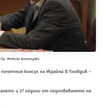
. Пр. Микола Балтаджи
и
п
очетния консул на Украйна в Пловдив –
ване
то
и 2
7
години от подновяване
то
на