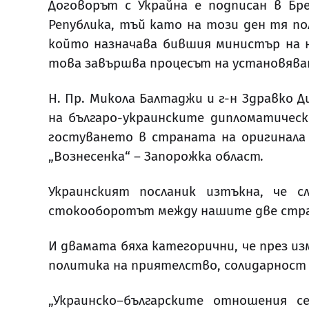
Договорът с Украйна е подписан в Бр
Република, тъй като на този ден тя по
който назначава бившия министър на н
това завършва процесът на установява
Н. Пр. Микола Балтаджи и г-н Здравко
на българо-украинските дипломатичес
гостуването в страната на оригинала н
„Вознесенка“ – Запорожка област.
Украинският посланик изтъкна, че с
стокооборотът между нашите две страни
И двамата бяха категорични, че през и
политика на приятелство, солидарност
„Украинско
–
българските отношения се