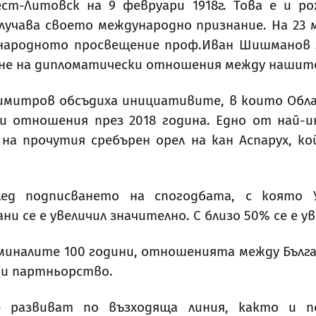
ест-Литовск на 9 февруари 1918г. Това е и р
лучава своето международно признание. На 23 ма
ародното просвещение проф.Иван Шишманов за
не на дипломатически отношения между нашите
 Димитров обсъдиха инициативите, в които Обл
ки отношения през 2018 година.
Едно от най-и
а прочутия сребърен орел на кан Аспарух, ко
лед подписването на спогодбата, с която 
 се е увеличил значително. С близо 50% се е у
зминалите 100 години, отношенията между Бълг
 и партньорство.
 развиват по възходяща линия, както и по