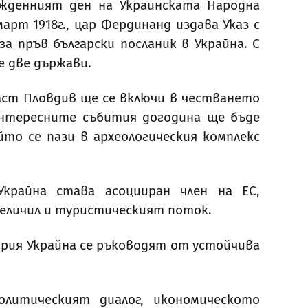
ожденният ден на Украинската Народна
рт 1918г., цар Фердинанд издава Указ с
 пръв български посланик в Украйна. С
 две държави.
аст Пловдив ще се включи в честването
нтересните събития догодина ще бъде
йто се пази в археологическия комплекс
Украйна става асоцииран член на ЕС,
величил и туристическият поток.
ария Украйна се ръководят от устойчива
литическият диалог, икономическото