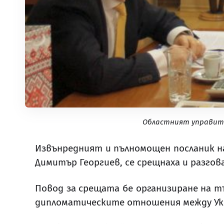
Областният управител
Извънредният и пълномощен посланик на
Димитър Георгиев
,
се срещнаха и разгов
Повод за срещата бе организиране на 
дипломатическите отношения между Укр