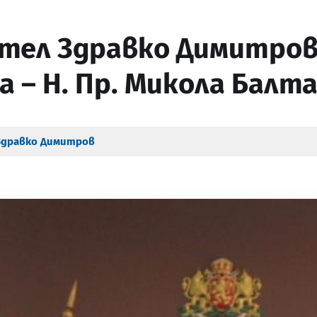
ел Здравко Димитров 
а – Н. Пр. Микола Балт
Здравко Димитров