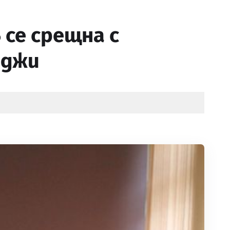
се срещна с
аджи