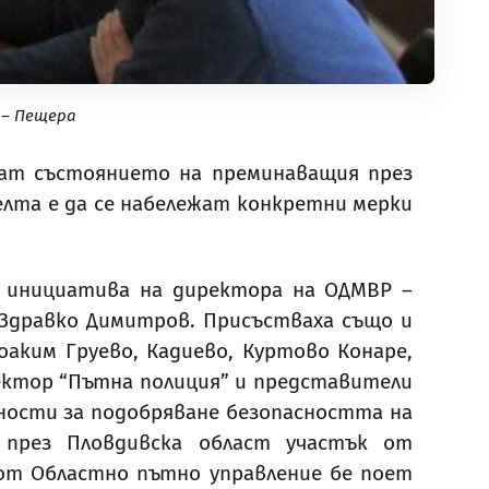
 – Пещера
рат състоянието на преминаващия през
елта е да се набележат конкретни мерки
о инициатива на директора на ОДМВР –
 Здравко Димитров. Присъстваха също и
аким Груево, Кадиево, Куртово Конаре,
сектор “Пътна полиция” и представители
жности за подобряване безопасността на
през Пловдивска област участък от
 от Областно пътно управление бе поет