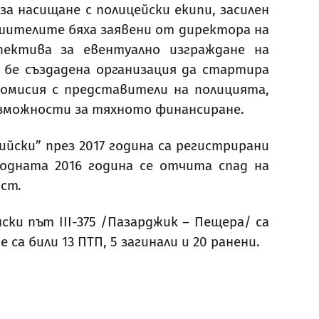
 насищане с полицейски екипи, засилен
шителите бяха заявени от директора на
пектива за евентуално изграждане на
 бе създадена организация да стартира
комисия с представители на полицията,
ъзможности за тяхното финансиране.
ски” през 2017 година са регистрирани
ходната 2016 година се отчита спад на
ост.
ски път ІІІ-375 /Пазарджик – Пещера/ са
са били 13 ПТП, 5 загинали и 20 ранени.