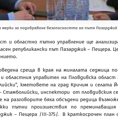
 мерки за подобряване безопасността на пътя Пазарджик
ст и областно пътно управление ще анализи
сен републикански път Пазарджик – Пещера. Ц
ението.
ведена среща в края на миналата седмица п
и областния управител на Пловдивска област
йски”, кметовете на град Кричим и селата Йо
 – Стамболийски, инспектори от пловдивския 
е на разговорите бяха обсъдени редица възмо
жки пътни произшествия по преминаващия 
джик – Пещера /ІІІ-375/. В краткосрочен план