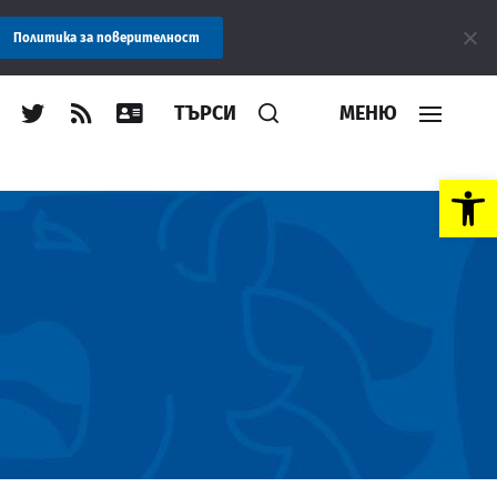
е: Областна администрация Пловдив препоръчва заплащането на 
Политика за поверителност
ТЪРСИ
МЕНЮ
Open toolbar