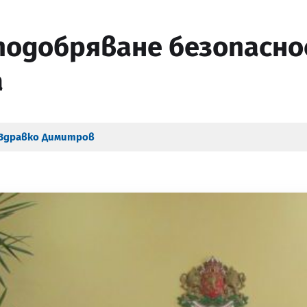
подобряване безопасн
а
Здравко Димитров