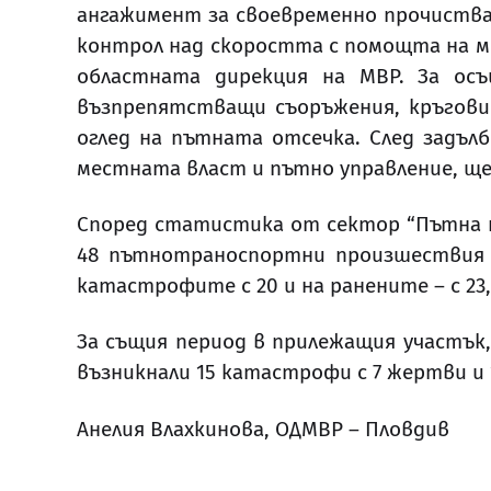
ангажимент за своевременно прочиства
контрол над скоростта с помощта на м
областната дирекция на МВР. За осъ
възпрепятстващи съоръжения, кръгови 
оглед на пътната отсечка. След задъл
местната власт и пътно управление, щ
Според статистика от сектор “Пътна п
48 пътнотраноспортни произшествия с 
катастрофите с 20 и на ранените – с 2
За същия период в прилежащия участък, 
възникнали 15 катастрофи с 7 жертви и 1
Анелия Влахкинова, ОДМВР – Пловдив