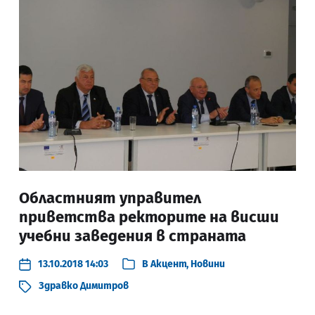
Областният управител
приветства ректорите на висши
учебни заведения в страната
13.10.2018 14:03
В
Акцент
,
Новини
Здравко Димитров