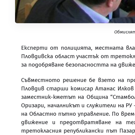
Обмислят
Експерти от полицията, местната вла
Пловдивска област участък от третокла
за подобряване безопасността на движ
Съвместното решение бе взето на про
Пловдив старши комисар Атанас Илков 
заместник-кметът на Община “Стамболи
Оризари, началникът и служители на РУ
на Областно пътно управление. По врем
движение и предотвратяване на те
третокласния републикански път Пазар