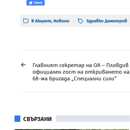
Tweet
В
Акцент
,
Новини
Здравко Димитров
←
Главният секретар на ОА – Пловдив
официален гост на откриването на
68-ма бригада „Специални сили”
СВЪРЗАНИ