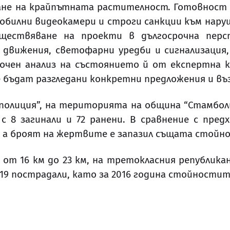
не на крайпътната растителност. Готовност за
обилни видеокамери и строги санкции към нару
ществяване на проекти в дългосрочна перс
движения, светофарни уредби и сигнализация,
бочен анализ на състоянието й от експертна 
е бъдат разгледани конкретни предложения и в
олиция”, на територията на община “Стамболий
8 загинали и 72 ранени. В сравнение с пред
3, а броят на жертвите е запазил същата стойн
от 16 км до 23 км, на третокласния републикан
9 пострадали, като за 2016 година стойностите 