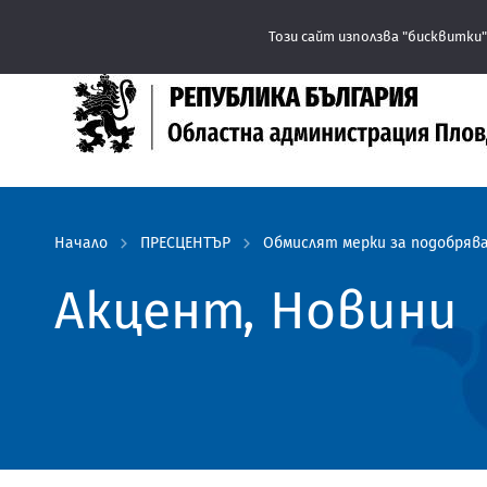
Този сайт използва "бисквитки"
Начало
ПРЕСЦЕНТЪР
Обмислят мерки за подобряв
Акцент, Новини