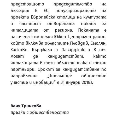
предстоящото председателство на
България в ЕС, популяризирането на
проекта Европейска столица на културата
и частност отворената покана за
читалищата от региона. Поканата е
насочена към целия Южен Централен район,
който включва областите Пловдив, Смолян,
Хасково, Кърджали и Пазарджик и в нея
могат да кандидатстват, както
читалищата в тези области, така и техни
партньори. Срокът за кандидатстване по
направление „Читалища: общностно
участие и иновации“ е 31 януари 2018г.
Ваня Трингова
Връзки с обществеността