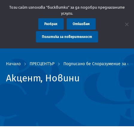
бластна администрация Пловдив препоръчва заплащането на такс
Този сайт използва "бисквитки" за да подобри предлаганите
услуги.
Разбрах
Отказвам
Политика за поверителност
Начало
ПРЕСЦЕНТЪР
Подписано бе Споразумение за с
Акцент, Новини