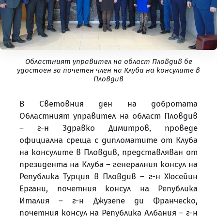
Областният управител на област Пловдив бе
удостоен за почетен член на Клуба на консулите в
Пловдив
В Световния ден на добротата
Областният управител на област Пловдив
– г-н Здравко Димитров, проведе
официална среща с дипломатите от Клуба
на консулите в Пловдив, представляван от
президента на Клуба – генералния консул на
Република Турция в Пловдив – г-н Хюсейин
Ергани, почетния консул на Република
Италия – г-н Джузепе ди Франческо,
почетния консул на Република Албания – г-н