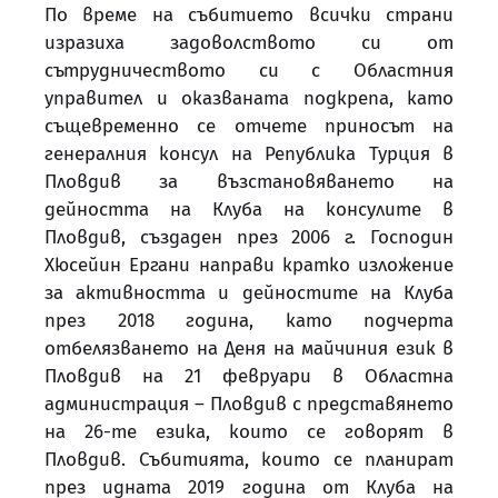
По време на събитието всички страни
изразиха задоволството си от
сътрудничеството си с Областния
управител и оказваната подкрепа, като
същевременно се отчете приносът на
генералния консул на Република Турция в
Пловдив за възстановяването на
дейността на Клуба на консулите в
Пловдив, създаден през 2006 г. Господин
Хюсейин Ергани направи кратко изложение
за активността и дейностите на Клуба
през 2018 година, като подчерта
отбелязването на Деня на майчиния език в
Пловдив на 21 февруари в Областна
администрация – Пловдив с представянето
на 26-те езика, които се говорят в
Пловдив. Събитията, които се планират
през идната 2019 година от Клуба на