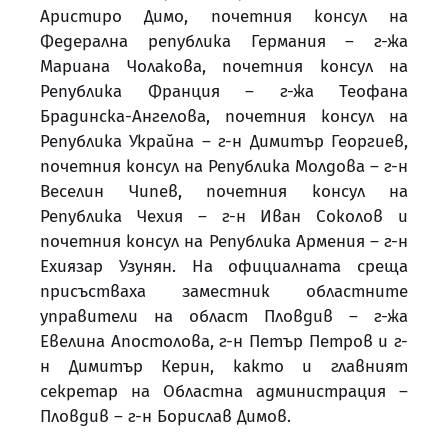
Аристиро Димо, почетния консул на
Федерална република Германия – г-жа
Мариана Чолакова, почетния консул на
Република Франция – г-жа Теофана
Брадинска-Ангелова, почетния консул на
Република Украйна – г-н Димитър Георгиев,
почетния консул на Република Молдова – г-н
Веселин Чипев, почетния консул на
Република Чехия – г-н Иван Соколов и
почетния консул на Република Армения – г-н
Ехиязар Узунян. На официалната среща
присъстваха заместник областните
управители на област Пловдив – г-жа
Евелина Апостолова, г-н Петър Петров и г-
н Димитър Керин, както и главният
секретар на Областна администрация –
Пловдив – г-н Борислав Димов.