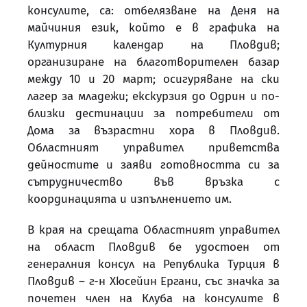
консулите, са: отбелязване на Деня на
майчиния език, който е в графика на
Културния календар на Пловдив;
организиране на благотворителен базар
между 10 и 20 март; осигуряване на ски
лагер за младежи; екскурзия до Одрин и по-
близки дестинации за потребители от
Дома за възрастни хора в Пловдив.
Областният управител приветства
дейностите и заяви готовността си за
сътрудничество във връзка с
координацията и изпълнението им.
В края на срещата Областният управител
на област Пловдив бе удостоен от
генералния консул на Република Турция в
Пловдив – г-н Хюсейин Ергани, със значка за
почетен член на Клуба на консулите в