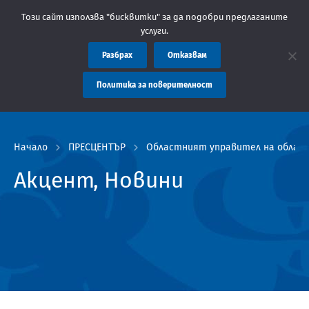
: Областна администрация Пловдив препоръчва заплащането на т
Този сайт използва "бисквитки" за да подобри предлаганите
услуги.
Разбрах
Отказвам
Политика за поверителност
Начало
ПРЕСЦЕНТЪР
Областният управител на област 
Акцент, Новини