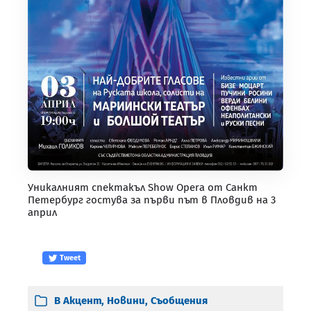
Уникалният спектакъл Show Opera от Санкт
Петербург гостува за първи път в Пловдив на 3
април
Tweet
В
Акцент
,
Новини
,
Съобщения