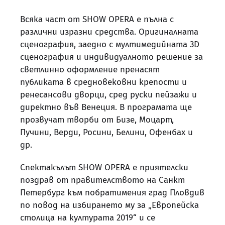
Всяка част от SHOW OPERA е пълна с
различни изразни средства. Оригиналната
сценография, заедно с мултимедийнaта 3D
сценография и индивидуалното решение за
светлинно оформление пренасят
публиката в средновековни крепости и
ренесансови дворци, сред руски пейзажи и
директно във Венеция. В програмата ще
прозвучат творби от Бизе, Моцарт,
Пучини, Верди, Росини, Белини, Офенбах и
др.
Спектакълът SHOW OPERA е приятелски
поздрав от правителството на Санкт
Петербург към побратимения град Пловдив
по повод на избирането му за „Европейска
столица на културата 2019“ и се