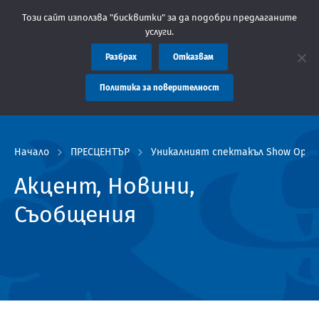
: Областна администрация Пловдив препоръчва заплащането на т
Този сайт използва "бисквитки" за да подобри предлаганите
услуги.
Разбрах
Отказвам
Политика за поверителност
Начало
ПРЕСЦЕНТЪР
Уникалният спектакъл Show Opera
Акцент, Новини,
Съобщения