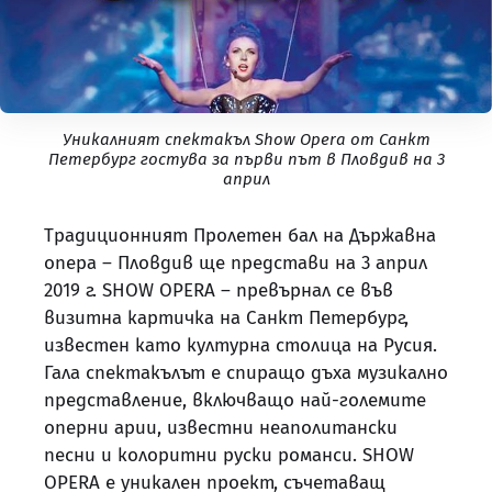
Уникалният спектакъл Show Opera от Санкт
Петербург гостува за първи път в Пловдив на 3
април
Традиционният Пролетен бал на Държавна
опера – Пловдив ще представи на 3 април
2019 г. SHOW OPERA – превърнал се във
визитна картичка на Санкт Петербург,
известен като културна столица на Русия.
Гала спектакълът е спиращо дъха музикално
представление, включващо най-големите
оперни арии, известни неаполитански
песни и колоритни руски романси. SHOW
OPERA е уникален проект, съчетаващ