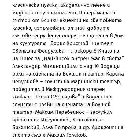
класическа музика, академично пеене и
модерни шоу технологии. Програмата се
състои от всички акценти на световната
класика, изпълнявани от най-добрите
гласове на руската опера. На сцената в Дом
на културата „Борис Христов“ ще пеят
Светлана Феодулова – с рекорд в Книгата
на Гинес за „Най-висок оперен глас в света“,
Александър Миминощвили с над 10 водещи
роли на сцената на Болшой театър, Карина
Чепурнова – солист на Мариински театър,
победител в Международния оперен
конкурс „Елена Образцова“ и водещите
солисти с изяви на сцената на Болшой
театър: Максим Перебейнос – заслужил
артист на Ингушетия, Константин
Бржинский, Алла Петрова и др. Диригент на
спектакъла е Михаил Голиков.