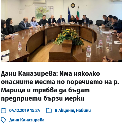
Дани Каназирева: Има няколко
опасните места по поречието на р.
Марица и трябва да бъдат
предприети бързи мерки
04.12.2019 15:24
В
Акцент
,
Новини
Дани Каназирева