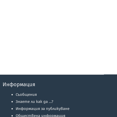
Информация
Съобщения
Знаете ли как да …?
Информация за публикуване
Обществена информация