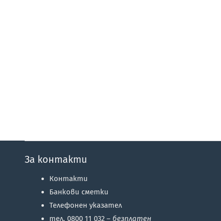
За контакти
Контакти
Банкови сметки
Телефонен указател
тел. 0800 11 032 –
безплатен