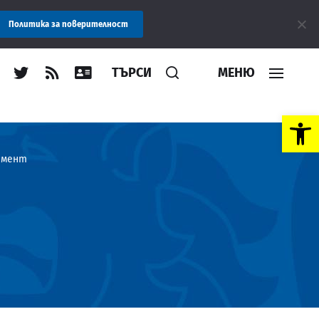
общение: Областна администрация Пловдив препоръчва заплащане
Политика за поверителност
ТЪРСИ
МЕНЮ
Open toolbar
ламент