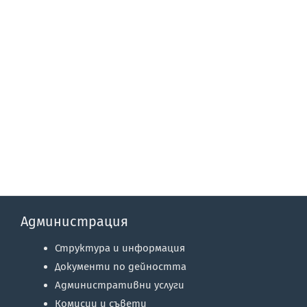
Администрация
Структура и информация
Документи по дейността
Административни услуги
Комисии и съвети