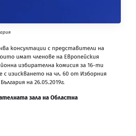
гария
чва консултации с представители на
оито имат членове на Европейския
айонна избирателна комисия за 16-ти
 с изискването на чл. 60 от Изборния
ългария на 26.05.2019г.
едателната зала на Областна