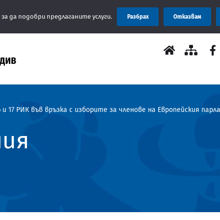
Съ
 за да подобри предлаганите услуги.
Разбрах
Отказвам
 и 17 РИК във връзка с изборите за членове на Европейския пар
ния