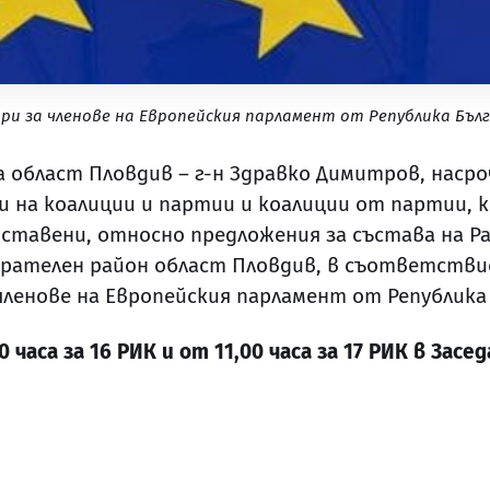
ри за членове на Европейския парламент от Република Бъл
област Пловдив – г-н Здравко Димитров, насро
на коалиции и партии и коалиции от партии, к
дставени, относно предложения за състава на Р
ирателен район област Пловдив, в съответствие
ленове на Европейския парламент от Република Б
часа за 16 РИК и от 11,00 часа за 17 РИК в Зас