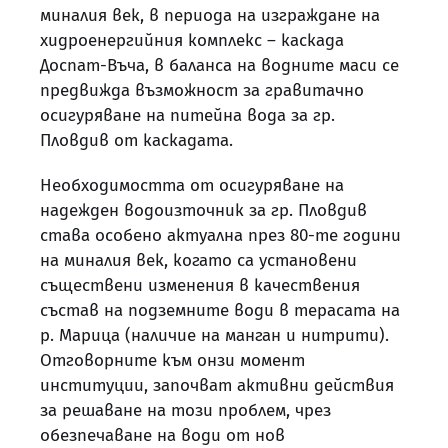
миналия век, в периода на изграждане на
хидроенергийния комплекс – каскада
Доспат-Въча, в баланса на водните маси се
предвижда възможност за гравитачно
осигуряване на питейна вода за гр.
Пловдив от каскадата.
Необходимостта от осигуряване на
надежден водоизточник за гр. Пловдив
става особено актуална през 80-те години
на миналия век, когато са установени
съществени изменения в качествения
състав на подземните води в терасата на
р. Марица (наличие на манган и нитрити).
Отговорните към онзи момент
институции, започват активни действия
за решаване на този проблем, чрез
обезпечаване на води от нов