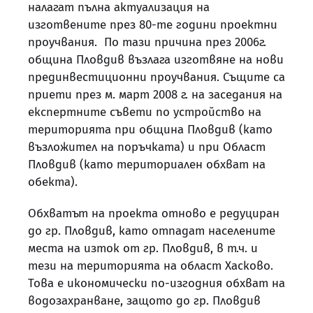
налагат пълна актуализация на
изготвените през 80-те години проектни
проучвания. По тази причина през 2006г.
община Пловдив възлага изготвяне на нови
прединвестиционни проучвания. Същите са
приети през м. март 2008 г. на заседания на
експертните съвети по устройство на
територията при община Пловдив (като
възложител на поръчката) и при Област
Пловдив (като териториален обхват на
обекта).
Обхватът на проекта отново е редуциран
до гр. Пловдив, като отпадат населените
места на изток от гр. Пловдив, в т.ч. и
тези на територията на област Хасково.
Това е икономически по-изгодния обхват на
водозахранване, защото до гр. Пловдив