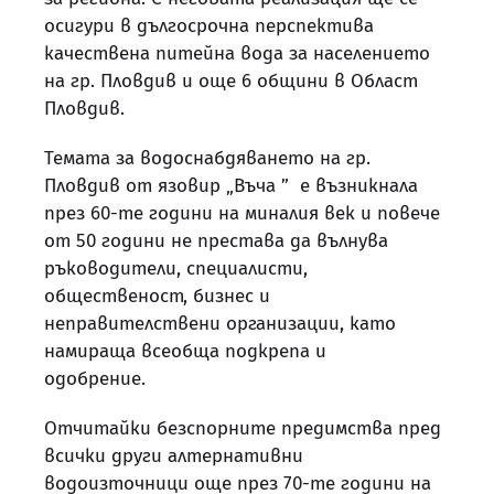
осигури в дългосрочна перспектива
качествена питейна вода за населението
на гр. Пловдив и още 6 общини в Област
Пловдив.
Темата за водоснабдяването на гр.
Пловдив от язовир „Въча ” е възникнала
през 60-те години на миналия век и повече
от 50 години не престава да вълнува
ръководители, специалисти,
общественост, бизнес и
неправителствени организации, като
намираща всеобща подкрепа и
одобрение.
Отчитайки безспорните предимства пред
всички други алтернативни
водоизточници още през 70-те години на