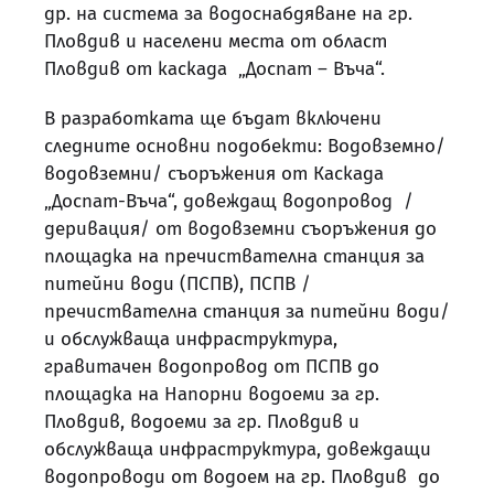
др. на система за водоснабдяване на гр.
Пловдив и населени места от област
Пловдив от каскада „Доспат – Въча“.
В разработката ще бъдат включени
следните основни подобекти: Водовземно/
водовземни/ съоръжения от Каскада
„Доспат-Въча“, довеждащ водопровод /
деривация/ от водовземни съоръжения до
площадка на пречиствателна станция за
питейни води (ПСПВ), ПСПВ /
пречиствателна станция за питейни води/
и обслужваща инфраструктура,
гравитачен водопровод от ПСПВ до
площадка на Напорни водоеми за гр.
Пловдив, водоеми за гр. Пловдив и
обслужваща инфраструктура, довеждащи
водопроводи от водоем на гр. Пловдив до