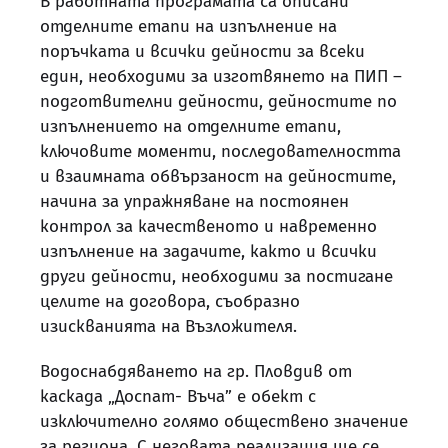
В работната програмата са описани
отделните етапи на изпълнение на
поръчката и всички дейности за всеки
един, необходими за изготвянето на ПИП –
подготвителни дейности, дейностите по
изпълнението на отделните етапи,
ключовите моменти, последователността
и взаимната обвързаност на дейностите,
начина за упражняване на постоянен
контрол за качественото и навременно
изпълнение на задачите, както и всички
други дейности, необходими за постигане
целите на договора, съобразно
изискванията на Възложителя.
Водоснабдяването на гр. Пловдив от
каскада „Доспат- Въча” е обект с
изключително голямо обществено значение
за региона. С неговата реализация ще се