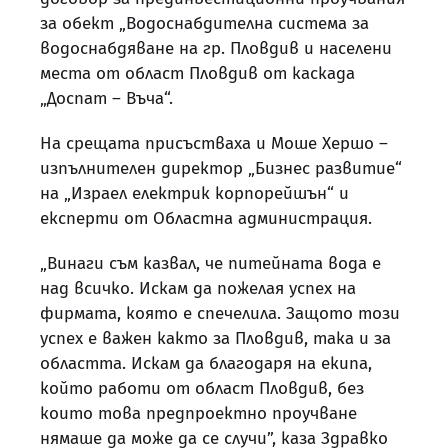
за обект „Водоснабдителна система за
водоснабдяване на гр. Пловдив и населени
места от област Пловдив от каскада
„Доспат – Въча“.
На срещата присъстваха и Моше Хершо –
изпълнителен директор „Бизнес развитие“
на „Израел електрик корпорейшън“ и
експерти от Областна администрация.
„Винаги съм казвал, че питейната вода е
над всичко. Искам да пожелая успех на
фирмата, която е спечелила. Защото този
успех е важен както за Пловдив, така и за
областта. Искам да благодаря на екипа,
който работи от област Пловдив, без
които това предпроектно проучване
нямаше да може да се случи”, каза Здравко