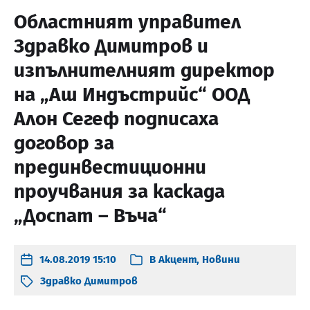
Областният управител
Здравко Димитров и
изпълнителният директор
на „Аш Индъстрийс“ ООД
Алон Сегеф подписаха
договор за
прединвестиционни
проучвания за каскада
„Доспат – Въча“
14.08.2019 15:10
В
Акцент
,
Новини
Здравко Димитров