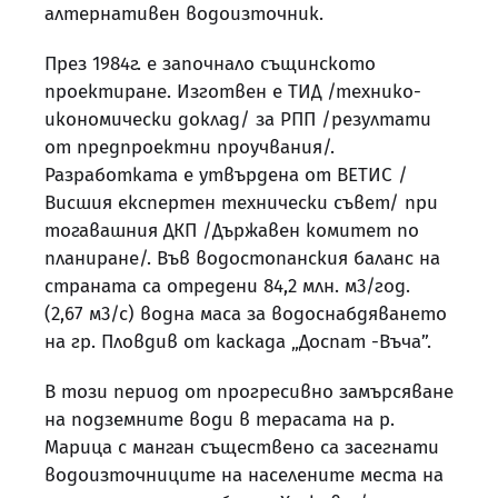
алтернативен водоизточник.
През 1984г. е започнало същинското
проектиране. Изготвен е ТИД /технико-
икономически доклад/ за РПП /резултати
от предпроектни проучвания/.
Разработката е утвърдена от ВЕТИС /
Висшия експертен технически съвет/ при
тогавашния ДКП /Държавен комитет по
планиране/. Във водостопанския баланс на
страната са отредени 84,2 млн. м3/год.
(2,67 м3/с) водна маса за водоснабдяването
на гр. Пловдив от каскада „Доспат -Въча”.
В този период от прогресивно замърсяване
на подземните води в терасата на р.
Марица с манган съществено са засегнати
водоизточниците на населените места на