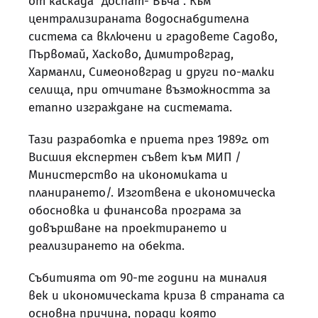
от каскада “Доспат- Въча”. Към
централизираната водоснабдителна
система са включени и градовете Садово,
Първомай, Хасково, Димитровград,
Харманли, Симеоновград и други по-малки
селища, при отчитане възможността за
етапно изграждане на системата.
Тази разработка е приета през 1989г. от
Висшия експертен съвет към МИП /
Министерство на икономиката и
планирането/. Изготвена е икономическа
обосновка и финансова програма за
довършване на проектирането и
реализирането на обекта.
Събитията от 90-те години на миналия
век и икономическата криза в страната са
основна причина, поради която