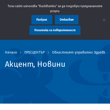
а администрация Пловдив препоръчва заплащането на такси за у
Този сайт използва "бисквитки" за да подобри предлаганите
услуги.
Разбрах
Отказвам
Политика за поверителност
Начало
ПРЕСЦЕНТЪР
Областният управител Здравко Д
Акцент, Новини