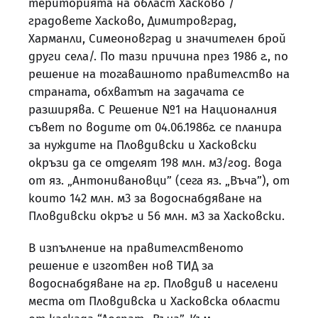
територията на област Хасково /
градовете Хасково, Димитровград,
Харманли, Симеоновград и значителен брой
други села/. По тази причина през 1986 г., по
решение на тогавашното правителство на
страната, обхватът на задачата се
разширява. С Решение №1 на Националния
съвет по водите от 04.06.1986г. се планира
за нуждите на Пловдивски и Хасковски
окръзи да се отделят 198 млн. м3/год. вода
от яз. „Антонивановци” (сега яз. „Въча”), от
които 142 млн. м3 за водоснабдяване на
Пловдивски окръг и 56 млн. м3 за Хасковски.
В изпълнение на правителственото
решение е изготвен нов ТИД за
водоснабдяване на гр. Пловдив и населени
места от Пловдивска и Хасковска области