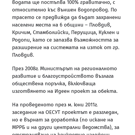
водата ще постъпва 100% гравитачно, с
относително къс външен водопровод. По
трасето се предвижда да бъдат захранени
населени места на 6 общини – Пловдив,
Кричим, Стамболийски, Перущица, Куклен и
Родопи, като се запазва възможността за
разширение на системата на изток от гр.
Пловдив.
През 2008г. Министърът на регионалното
развитие и благоустройството възлага
обществена поръчка, включваща
изготвянето на Идеен проект за обекта.
На проведеното през м. юни 2011г.
заседание на ОЕСУТ проектът е разгледан,
но е върнат за доработка (по искане на
МРРБ и на други централни ведомства), за
отстраняване на конкретно изложени