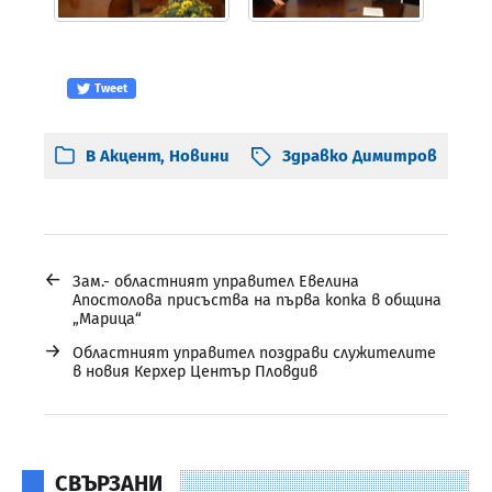
Tweet
В
Акцент
,
Новини
Здравко Димитров
←
Зам.- областният управител Евелина
Апостолова присъства на първа копка в община
„Марица“
→
Областният управител поздрави служителите
в новия Керхер Център Пловдив
СВЪРЗАНИ