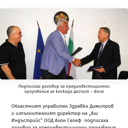
Подписаха договор за прединвестиционни
проучвания за каскада Доспат – Въча
Областният управител Здравко Димитров
и изпълнителният директор на „Аш
Индъстрийс“ ООД Алон Сегеф подписаха
договор за прединвестиционни проучвания