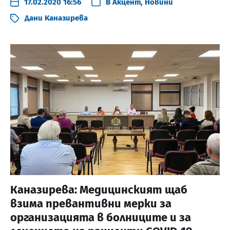
17.02.2020 16:56
В
Акцент
,
Новини
Дани Каназирева
Каназирева: Медицинският щаб
взима превантивни мерки за
организацията в болниците и за