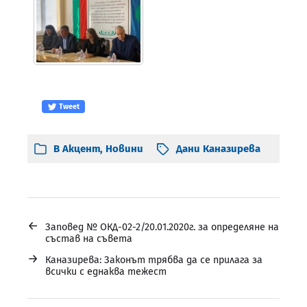
Tweet
В
Акцент
,
Новини
Дани Каназирева
←
Заповед № ОКД-02-2/20.01.2020г. за определяне на
състав на съвета
→
Каназирева: Законът трябва да се прилага за
всички с еднаква тежест