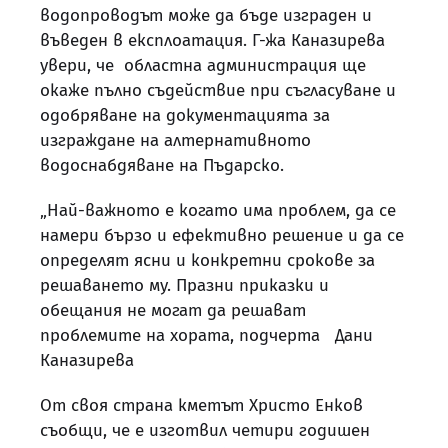
водопроводът може да бъде изграден и
въведен в експлоатация. Г-жа Каназирева
увери, че областна администрация ще
окаже пълно съдействие при съгласуване и
одобряване на документацията за
изграждане на алтернативното
водоснабдяване на Пъдарско.
„Най-важното е когато има проблем, да се
намери бързо и ефективно решение и да се
определят ясни и конкретни срокове за
решаването му. Празни приказки и
обещания не могат да решават
проблемите на хората, подчерта Дани
Каназирева
От своя страна кметът Христо Енков
съобщи, че е изготвил четири годишен