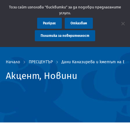
Областна администрация Пловдив препоръчва заплащането на так
Този сайт използва "бисквитки" за да подобри предлаганите
услуги.
Разбрах
Отказвам
Политика за поверителност
Начало
ПРЕСЦЕНТЪР
Дани Каназирева и кметът на Бр
Акцент, Новини