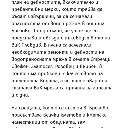
план на дейностите, включително и
превантивни мерки, които трябва да
бъдат извършени, за да се намали
опасността от воден режим в община
Брезово. Той допълни, че утре ще го
представи и обсъди с ръководството на
ВиК Пловдив. В плана са залегнали
необходимите ремонти и дейности на
водопреносната мрежа в селата Стрелци,
Свежен, Златосел, Розовец и Върбен, в
които има проблеми с качеството на
питейната водата, а честите аварии и
старата ВиК мрежа са причина за липсата
й с дни.
На срещата, която се състоя в Брезово,
присъстваха всички кметове и кметски
наместници от общината, зам.