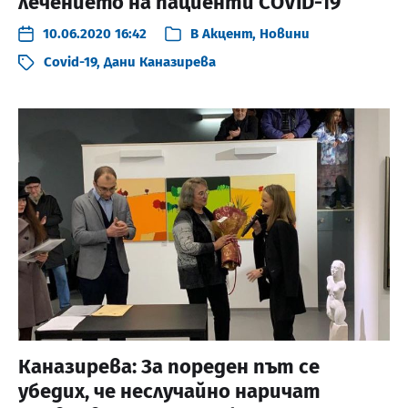
лечението на пациенти COVID-19
10.06.2020 16:42
В
Акцент
,
Новини
Covid-19
,
Дани Каназирева
Каназирева: За пореден път се
убедих, че неслучайно наричат