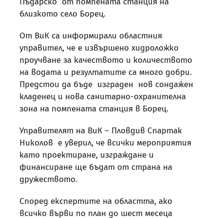
Пъдарско от помпената станция на
близкото село Борец.
От ВиК са информирали областния
управител, че е извършено хидроложко
проучване за качеството и количеството
на водата и резултатите са много добри.
Предстои да бъде изграден нов сондажен
кладенец и нова санитарно-охранителна
зона на помпената станция в Борец.
Управителят на ВиК – Пловдив Спартак
Николов е уверил, че всички мероприятия
като проектиране, изграждане и
финансиране ще бъдат от страна на
дружеството.
Според експертите на областта, ако
всичко върви по план до шест месеца