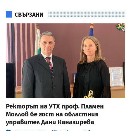
СВЪРЗАНИ
Ректорът на УТХ проф. Пламен
Моллов бе гост на областния
управител Дани Каназирева