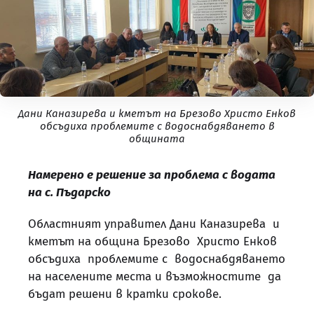
Дани Каназирева и кметът на Брезово Христо Енков
обсъдиха проблемите с водоснабдяването в
общината
Намерено е решение за проблема с водата
на с. Пъдарско
Областният управител Дани Каназирева и
кметът на община Брезово Христо Енков
обсъдиха проблемите с водоснабдяването
на населените места и възможностите да
бъдат решени в кратки срокове.